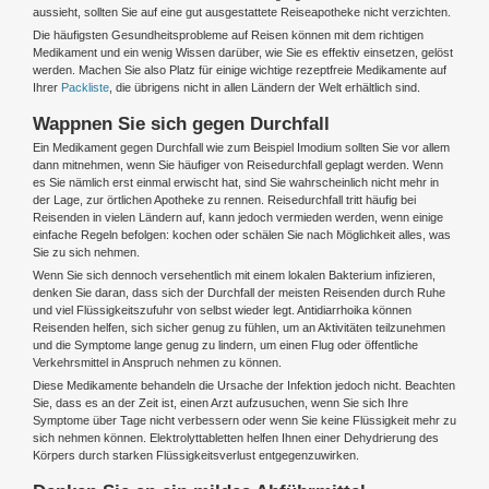
aussieht, sollten Sie auf eine gut ausgestattete Reiseapotheke nicht verzichten.
Die häufigsten Gesundheitsprobleme auf Reisen können mit dem richtigen
Medikament und ein wenig Wissen darüber, wie Sie es effektiv einsetzen, gelöst
werden. Machen Sie also Platz für einige wichtige rezeptfreie Medikamente auf
Ihrer
Packliste
, die übrigens nicht in allen Ländern der Welt erhältlich sind.
Wappnen Sie sich gegen Durchfall
Ein Medikament gegen Durchfall wie zum Beispiel Imodium sollten Sie vor allem
dann mitnehmen, wenn Sie häufiger von Reisedurchfall geplagt werden. Wenn
es Sie nämlich erst einmal erwischt hat, sind Sie wahrscheinlich nicht mehr in
der Lage, zur örtlichen Apotheke zu rennen. Reisedurchfall tritt häufig bei
Reisenden in vielen Ländern auf, kann jedoch vermieden werden, wenn einige
einfache Regeln befolgen: kochen oder schälen Sie nach Möglichkeit alles, was
Sie zu sich nehmen.
Wenn Sie sich dennoch versehentlich mit einem lokalen Bakterium infizieren,
denken Sie daran, dass sich der Durchfall der meisten Reisenden durch Ruhe
und viel Flüssigkeitszufuhr von selbst wieder legt. Antidiarrhoika können
Reisenden helfen, sich sicher genug zu fühlen, um an Aktivitäten teilzunehmen
und die Symptome lange genug zu lindern, um einen Flug oder öffentliche
Verkehrsmittel in Anspruch nehmen zu können.
Diese Medikamente behandeln die Ursache der Infektion jedoch nicht. Beachten
Sie, dass es an der Zeit ist, einen Arzt aufzusuchen, wenn Sie sich Ihre
Symptome über Tage nicht verbessern oder wenn Sie keine Flüssigkeit mehr zu
sich nehmen können. Elektrolyttabletten helfen Ihnen einer Dehydrierung des
Körpers durch starken Flüssigkeitsverlust entgegenzuwirken.