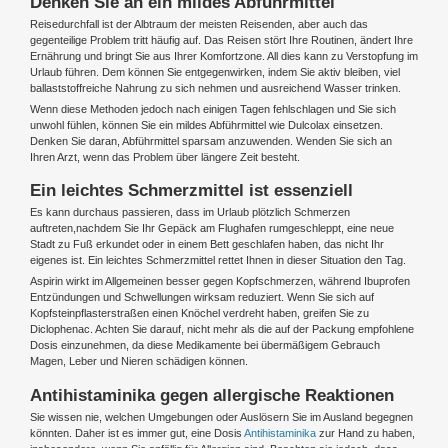
Denken Sie an ein mildes Abführmittel
Reisedurchfall ist der Albtraum der meisten Reisenden, aber auch das
gegenteilige Problem tritt häufig auf. Das Reisen stört Ihre Routinen, ändert Ihre
Ernährung und bringt Sie aus Ihrer Komfortzone. All dies kann zu Verstopfung im
Urlaub führen. Dem können Sie entgegenwirken, indem Sie aktiv bleiben, viel
ballaststoffreiche Nahrung zu sich nehmen und ausreichend Wasser trinken.
Wenn diese Methoden jedoch nach einigen Tagen fehlschlagen und Sie sich
unwohl fühlen, können Sie ein mildes Abführmittel wie Dulcolax einsetzen.
Denken Sie daran, Abführmittel sparsam anzuwenden. Wenden Sie sich an
Ihren Arzt, wenn das Problem über längere Zeit besteht.
Ein leichtes Schmerzmittel ist essenziell
Es kann durchaus passieren, dass im Urlaub plötzlich Schmerzen
auftreten,nachdem Sie Ihr Gepäck am Flughafen rumgeschleppt, eine neue
Stadt zu Fuß erkundet oder in einem Bett geschlafen haben, das nicht Ihr
eigenes ist. Ein leichtes Schmerzmittel rettet Ihnen in dieser Situation den Tag.
Aspirin wirkt im Allgemeinen besser gegen Kopfschmerzen, während Ibuprofen
Entzündungen und Schwellungen wirksam reduziert. Wenn Sie sich auf
Kopfsteinpflasterstraßen einen Knöchel verdreht haben, greifen Sie zu
Diclophenac. Achten Sie darauf, nicht mehr als die auf der Packung empfohlene
Dosis einzunehmen, da diese Medikamente bei übermäßigem Gebrauch
Magen, Leber und Nieren schädigen können.
Antihistaminika gegen allergische Reaktionen
Sie wissen nie, welchen Umgebungen oder Auslösern Sie im Ausland begegnen
könnten. Daher ist es immer gut, eine Dosis
Antihistaminika
zur Hand zu haben,