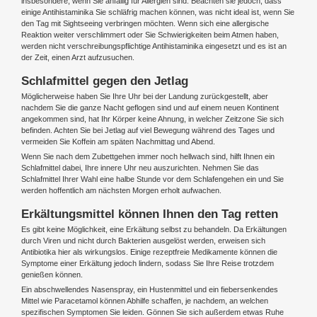
insbesondere, wenn Sie anfällig für Allergien sind. Beachten sie jedoch, dass
einige Antihistaminika Sie schläfrig machen können, was nicht ideal ist, wenn Sie
den Tag mit Sightseeing verbringen möchten. Wenn sich eine allergische
Reaktion weiter verschlimmert oder Sie Schwierigkeiten beim Atmen haben,
werden nicht verschreibungspflichtige Antihistaminika eingesetzt und es ist an
der Zeit, einen Arzt aufzusuchen.
Schlafmittel gegen den Jetlag
Möglicherweise haben Sie Ihre Uhr bei der Landung zurückgestellt, aber
nachdem Sie die ganze Nacht geflogen sind und auf einem neuen Kontinent
angekommen sind, hat Ihr Körper keine Ahnung, in welcher Zeitzone Sie sich
befinden. Achten Sie bei Jetlag auf viel Bewegung während des Tages und
vermeiden Sie Koffein am späten Nachmittag und Abend.
Wenn Sie nach dem Zubettgehen immer noch hellwach sind, hilft Ihnen ein
Schlafmittel dabei, Ihre innere Uhr neu auszurichten. Nehmen Sie das
Schlafmittel Ihrer Wahl eine halbe Stunde vor dem Schlafengehen ein und Sie
werden hoffentlich am nächsten Morgen erholt aufwachen.
Erkältungsmittel können Ihnen den Tag retten
Es gibt keine Möglichkeit, eine Erkältung selbst zu behandeln. Da Erkältungen
durch Viren und nicht durch Bakterien ausgelöst werden, erweisen sich
Antibiotika hier als wirkungslos. Einige rezeptfreie Medikamente können die
Symptome einer Erkältung jedoch lindern, sodass Sie Ihre Reise trotzdem
genießen können.
Ein abschwellendes Nasenspray, ein Hustenmittel und ein fiebersenkendes
Mittel wie Paracetamol können Abhilfe schaffen, je nachdem, an welchen
spezifischen Symptomen Sie leiden. Gönnen Sie sich außerdem etwas Ruhe