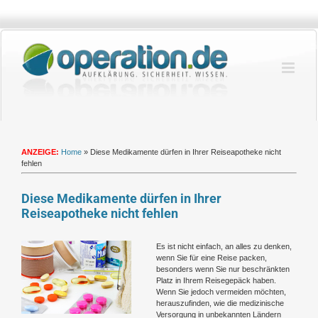
Zum
Inhalt
springen
ANZEIGE:
Home
»
Diese Medikamente dürfen in Ihrer Reiseapotheke nicht
fehlen
Diese Medikamente dürfen in Ihrer
Reiseapotheke nicht fehlen
Zeige
Es ist nicht einfach, an alles zu denken,
grösseres
wenn Sie für eine Reise packen,
Bild
besonders wenn Sie nur beschränkten
Platz in Ihrem Reisegepäck haben.
Wenn Sie jedoch vermeiden möchten,
herauszufinden, wie die medizinische
Versorgung in unbekannten Ländern