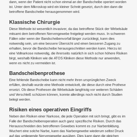
dann, wenn der Patient nicht schon einmal an der Bandscheibe operiert worden
ist. Unter dem Mikroskop wird ein kleiner Schnitt gesetzt, durch den dann die
betroffene Bandscheibe herausgenommen wird.
Klassische Chirurgie
Diese Methode ist wesentlich invasiver, da das betroffene Stück der Wirbelsäule
mitsamt dem betroffenen Nervengewebe freigelegt werden muss. In schweren
Fällen oder wenn der Bandscheibenvorfall länger zurückliegt, kann dies
notwendig sein, um eine bessere Übersicht und einen besseren Zugang zu
erhalten, bevor die Bandscheibe herausgeschnitten werden kann. Hierzu ist
eine Vollnarkose notwendig, die ihrerseits natürlich in sich schon höhere Risiken
birgt, weshalb Kliniken wie die ATOS Kliniken diese Methode nur anwenden,
wenn es nicht zu vermeiden ist.
Bandscheibenprothese
Eine fehlende Bandscheibe kann nicht mehr ihren ursprünglichen Zweck
erfüllen, deshalb wurde eine Methode entwickelt, die diese durch eine Prothese
ersetzt. Ob diese Prothesen die Wirbelsäule langfristig vor weiteren Schäden
und Verschleiß schützen können, konnte allerdings noch nicht durch Studien
belegt werden.
Risiken eines operativen Eingriffs
Neben den Risiken einer Narkose, die jede Operation mit sich bringt, gibt es im
Falle der Bandscheibenoperation auch ganz spezifische Risiken. Durch das
Herausschneiden des betroffenen Gewebes kommt es zur Narbenbildung.
Wuchert eine solche Narbe, kann das Narbengewebe wiederum selbst Druck
auf das umliegende Nervengewebe ausüben. Dies kann dann die gleichen