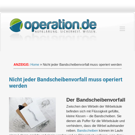
Zum
Inhalt
springen
ANZEIGE:
Home
»
Nicht jeder Bandscheibenvorfall muss operiert werden
Nicht jeder Bandscheibenvorfall muss operiert
werden
Der Bandscheibenvorfall
Zeige
grösseres
Zwischen den Wirbeln der Wirbelsäule
Bild
befinden sich mit Flüssigkeit gefüllte,
kleine Kissen – die Bandscheiben. Sie
dienen als Puffer für die Wirbelsäule und
verhindern, dass die Wirbel aufeinander
reiben.
Bandscheiben
können im Laufe