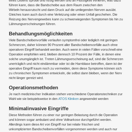
eines Lebens spröde und rissig werden und an Flüssigkeit verlieren, was dazu
führen kann, dass die Bandscheibe aus dem Raum zwischen den
Wirbeln herausrutscht und dann Druck auf die umliegenden Nerven ausübt.
Gleiches kann auch durch eine Verletzung oder einen Unfall geschehen. Die
Reizung des Nervengewebes kann zu schwerwiegenden Symptomen bis hin zu
Lähmungserscheinungen führen.
Behandlungsmöglichkeiten
Viele Bandscheibenvorfälle verlaufen symptomfrei oder lediglich mit geringen
Schmerzen, daher können 90 Prozent aller Bandscheibenvorfälle auch ohne
operativen Eingriff behandelt werden. Auch wenn in vielen Fällen vorschnell eine
Operation empfohlen wird, bleiben dennoch 10 Prozent der Fälle, in denen eine
solche unumgänglich ist. Treten Lähmungserscheinung auf, sind die Schmerzen
unerträglich und nicht eindämmbar oder ist die Harnblase betroffen, dann ist der
operative Eingriff kaum noch zu vermeiden, denn diese Symptome können sich
zu chronischen Symptomen entwickeln, die selbst dann bleiben, wenn der Nerv
nicht länger gereizt wird.
Operationsmethoden
Je nach medizinischer Indikation stehen verschiedene Operationstechniken zur
Wahl wie sie beispielsweise in den
ATOS Kliniken
angewendet werden
Minimalinvasive Eingriffe
Diese Methoden führen zu einer nur geringen Belastung durch die Operation
und können sogar ambulant und ohne Vollnarkose durchgeführt werden.
Allerdings kann diese Art von Eingriff nur bei relativ frischen und
unkomplizierten Bandscheibenvorfällen vorgenommen werden und auch nur