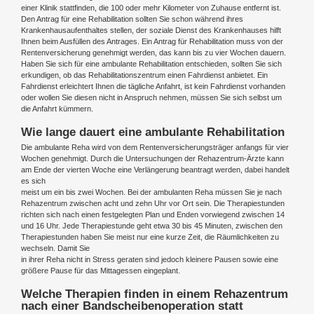
einer Klinik stattfinden, die 100 oder mehr Kilometer von Zuhause entfernt ist.
Den Antrag für eine Rehabilitation sollten Sie schon während ihres
Krankenhausaufenthaltes stellen, der soziale Dienst des Krankenhauses hilft
Ihnen beim Ausfüllen des Antrages. Ein Antrag für Rehabilitation muss von der
Rentenversicherung genehmigt werden, das kann bis zu vier Wochen dauern.
Haben Sie sich für eine ambulante Rehabilitation entschieden, sollten Sie sich
erkundigen, ob das Rehabilitationszentrum einen Fahrdienst anbietet. Ein
Fahrdienst erleichtert Ihnen die tägliche Anfahrt, ist kein Fahrdienst vorhanden
oder wollen Sie diesen nicht in Anspruch nehmen, müssen Sie sich selbst um
die Anfahrt kümmern.
Wie lange dauert eine ambulante Rehabilitation
Die ambulante Reha wird von dem Rentenversicherungsträger anfangs für vier
Wochen genehmigt. Durch die Untersuchungen der Rehazentrum-Ärzte kann
am Ende der vierten Woche eine Verlängerung beantragt werden, dabei handelt
es sich
meist um ein bis zwei Wochen. Bei der ambulanten Reha müssen Sie je nach
Rehazentrum zwischen acht und zehn Uhr vor Ort sein. Die Therapiestunden
richten sich nach einen festgelegten Plan und Enden vorwiegend zwischen 14
und 16 Uhr. Jede Therapiestunde geht etwa 30 bis 45 Minuten, zwischen den
Therapiestunden haben Sie meist nur eine kurze Zeit, die Räumlichkeiten zu
wechseln. Damit Sie
in ihrer Reha nicht in Stress geraten sind jedoch kleinere Pausen sowie eine
größere Pause für das Mittagessen eingeplant.
Welche Therapien finden in einem Rehazentrum
nach einer Bandscheibenoperation statt