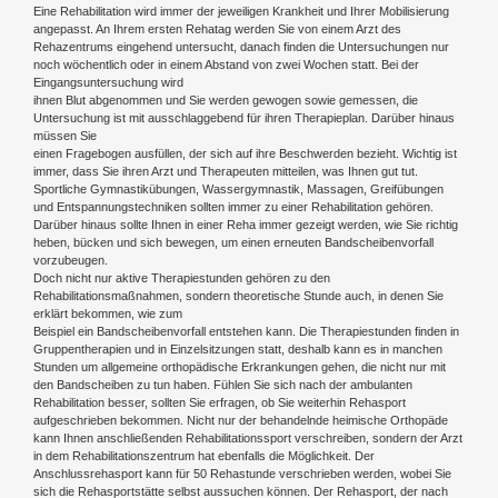
Eine Rehabilitation wird immer der jeweiligen Krankheit und Ihrer Mobilisierung
angepasst. An Ihrem ersten Rehatag werden Sie von einem Arzt des
Rehazentrums eingehend untersucht, danach finden die Untersuchungen nur
noch wöchentlich oder in einem Abstand von zwei Wochen statt. Bei der
Eingangsuntersuchung wird
ihnen Blut abgenommen und Sie werden gewogen sowie gemessen, die
Untersuchung ist mit ausschlaggebend für ihren Therapieplan. Darüber hinaus
müssen Sie
einen Fragebogen ausfüllen, der sich auf ihre Beschwerden bezieht. Wichtig ist
immer, dass Sie ihren Arzt und Therapeuten mitteilen, was Ihnen gut tut.
Sportliche Gymnastikübungen, Wassergymnastik, Massagen, Greifübungen
und Entspannungstechniken sollten immer zu einer Rehabilitation gehören.
Darüber hinaus sollte Ihnen in einer Reha immer gezeigt werden, wie Sie richtig
heben, bücken und sich bewegen, um einen erneuten Bandscheibenvorfall
vorzubeugen.
Doch nicht nur aktive Therapiestunden gehören zu den
Rehabilitationsmaßnahmen, sondern theoretische Stunde auch, in denen Sie
erklärt bekommen, wie zum
Beispiel ein Bandscheibenvorfall entstehen kann. Die Therapiestunden finden in
Gruppentherapien und in Einzelsitzungen statt, deshalb kann es in manchen
Stunden um allgemeine orthopädische Erkrankungen gehen, die nicht nur mit
den Bandscheiben zu tun haben. Fühlen Sie sich nach der ambulanten
Rehabilitation besser, sollten Sie erfragen, ob Sie weiterhin Rehasport
aufgeschrieben bekommen. Nicht nur der behandelnde heimische Orthopäde
kann Ihnen anschließenden Rehabilitationssport verschreiben, sondern der Arzt
in dem Rehabilitationszentrum hat ebenfalls die Möglichkeit. Der
Anschlussrehasport kann für 50 Rehastunde verschrieben werden, wobei Sie
sich die Rehasportstätte selbst aussuchen können. Der Rehasport, der nach