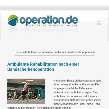
Zum
Inhalt
springen
Home
»
Ambulante Rehabilitation nach einer Bandscheibenoperation
Ambulante Rehabilitation nach einer
Bandscheibenoperation
Zeige
Nach einer Bandscheibenoperation steht
grösseres
Ihnen immer eine Rehabilitation zu. Die
Bild
umgangssprachliche Reha kann
stationär oder ambulant erfolgen. Eine
ambulante Rehabilitation findet immer
wohnortsnah statt, deshalb gehen immer
mehr Menschen dazu über, diese Reha-
Variante zu bevorzugen. Eine stationäre Reha kann in