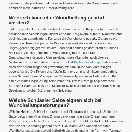
wissen um die positiven Einflüsse der Mineralsalze auf die Wundheilung und
schätzen diese natürliche Unterstützung sehr.
Wodurch kann eine Wundheilung gestört
werden?
Unter optimalen Umständen schließt der menschliche Körper sehr schnell die
entstandenen Verletzungen, indem er neues Zellgewebe aufbaut. Doch mitunter
beeinflussen verschiedene Faktoren die Wundheilung negativ. Geraten etwa
Keime oder Fremdkörper in die Wunde oder wird die verletzte Region nur
ungenügend ruhig gestellt, ist der Heilverlauf schnell gestört. Nicht nur hohes
Alter kann zu einer schlechten Wundheilung führen, ebenfalls
Durchblutungsstörungen, Übergewicht, hohes Alter oder auch diverse
Medikamente nehmen darauf Einfluss. Selbst
Krebserkrankungen
führen dazu,
dass der Körper länger als gewöhnlich mit dem Heilen von Verletzungen
beschäftigt ist. Die Folgen sind häufig Schmerzen und ein Spannungsgefühl,
sowie Schwellungen, Rötungen und Wärme aufgrund einer Entzündung. Bei
einer Wundheilungsstörung sollte immer ein Arzt zu Rate gezogen werden.
Schüssler Salze als bewährte Mittel der Naturheilkunde indes unterstützen die
Beseitigung solcher Störungen im Heilverlauf.
Welche Schüssler Salze eignen sich bei
Wundheilungsstörungen?
Wilhelm Heinrich Schüssler entwickelte die Therapie der heute als Schüssler
Salze bekannten Mineralien. Er ging davon aus, dass die Entstehung neuen
Zellgewebes durch die Salze unterstützt und der erhöhte Bedarf an Mineralien in
der Zeit der Genesung gedeckt wird. Schüssler Salze können bei einer
Wundheilungsstörung sowohl äußerlich als auch innerlich in Form von Tabletten