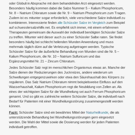
oder Globuli in Absprache mit dem behandelnden Arzt eingesetzt werden.
Besonders häufig kommen dabei die Salze Nummer 5 – Kalium Phosphoricum,
Nr. 8 – Natrium Chloratum sowie die Nr. 9 – Natrium Phosphoricum zum Tragen.
Zudem ist es mitunter sogar erforderlich, viele verschiedene Salze individuell zu
kombinieren. Interessierte finden
alle Schüssler Salze im Vergleich
zum Beispiel
auf schuesslersalzehilfe.net. Es empfiehlt sich immer, mit einem erfahrenen
Therapeuten gemeinsam die Auswahl der individuell benötigten Schüssler Salze
zu treffen. Mitunter wird dieser auch zu einer Schüssler Salbe raten. Sie findet
besonders häufig bei schlecht heilenden Wunden Anwendung und muss
mehrmals täglich dünn auf die Verletzung aufgetragen werden. Typische
Schüssler Salze für die äußerliche Behandlung von Wunden sind die Nr. 5 –
Kalium Phosphoricum, die Nr. 10 – Natrium Sulfuricum und das
Ergänzungsmittel Nr. 21 – Zincum Chloratum.
Jedes Schüssler Salz regt im menschlichen Organismus etwas an. Manche der
Salze dienen der Reduzierungen des Juckreizes, andere wiederum um
Schwellungen entgegenzuwirken oder etwa den Säurehaushalt des Körpers zu
regulieren. Das Salz Natrium Chloratum nimmt beispielsweise Einfluss auf den
Wasserhaushalt, Kalium Phosphoricum regt die Neubildung von Zellen an. Als
eines der wichtigsten Salze für die Wundheilung sei auch Ferrum Phosphoricum
genannt. Und so gibt es zahlreiche weitere Schüssler Salze, die individuell nach
Bedarf für Patienten mit einer Wundheilungsstörung zusammengestellt werden
können.
Fazit:
Schüssler Salze sind ein bewährtes Mittel der
Naturheilkunde
, die als
unterstützende Behandlung bei Wundheilungsstörungen gern eingesetzt
werden. Die Wahl der Mittel sowie die Dosierung werden für jeden Patienten
individuell getroffen.