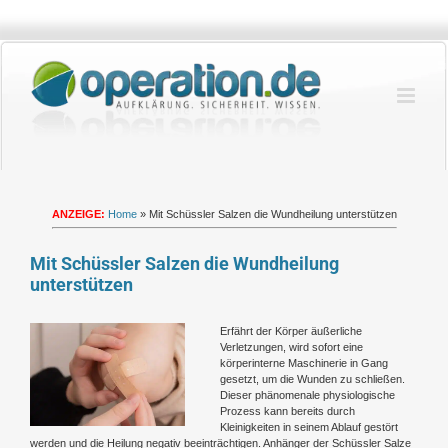
Zum
Inhalt
springen
ANZEIGE:
Home
»
Mit Schüssler Salzen die Wundheilung unterstützen
Mit Schüssler Salzen die Wundheilung
unterstützen
Zeige
Erfährt der Körper äußerliche
grösseres
Verletzungen, wird sofort eine
Bild
körperinterne Maschinerie in Gang
gesetzt, um die Wunden zu schließen.
Dieser phänomenale physiologische
Prozess kann bereits durch
Kleinigkeiten in seinem Ablauf gestört
werden und die Heilung negativ beeinträchtigen. Anhänger der Schüssler Salze