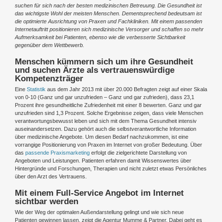
suchen f
ür sich nach der besten medizinischen Betreuung. Die Gesundheit ist
das wichtigste Wohl der meisten Menschen. Dementsprechend bedeutsam ist
die optimierte Ausrichtung von Praxen und Fachkliniken. Mit einem passenden
Internetauftritt positionieren sich medizinische Versorger und schaffen so mehr
Aufmerksamkeit bei Patienten, ebenso wie die verbesserte Sichtbarkeit
gegen
über dem Wettbewerb.
Menschen k
ü
mmern sich um ihre Gesundheit
und suchen
Ä
rzte als vertrauensw
ü
rdige
Kompetenztr
ä
ger
Eine
Statistik
aus dem Jahr 2013 mit über 20.000 Befragten zeigt auf einer Skala
von 0-10 (Ganz und gar unzufrieden – Ganz und gar zufrieden), dass 23,1
Prozent ihre gesundheitliche Zufriedenheit mit einer 8 bewerten. Ganz und gar
unzufrieden sind 1,3 Prozent. Solche Ergebnisse zeigen, dass viele Menschen
verantwortungsbewusst leben und sich mit dem Thema Gesundheit intensiv
auseinandersetzen. Dazu gehört auch die selbstverantwortliche Information
über medizinische Angebote. Um diesen Bedarf nachzukommen, ist eine
vorrangige Positionierung von Praxen im Internet von großer Bedeutung. Über
das
passende Praxismarketing
erfolgt die zielgerichtete Darstellung von
Angeboten und Leistungen. Patienten erfahren damit Wissenswertes über
Hintergründe und Forschungen, Therapien und nicht zuletzt etwas Persönliches
über den Arzt des Vertrauens.
Mit einem Full-Service Angebot im Internet
sichtbar werden
Wie der Weg der optimalen Außendarstellung gelingt und wie sich neue
Patienten gewinnen lassen, zeigt die Agentur Mumme & Partner. Dabei geht es