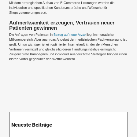
Mit dem strategischen Aufbau von E-Commerce Leistungen werden die
individuellen und spezifischen Kundenansprüche und Wünsche für
Shopsysteme umgesetzt.
Aufmerksamkeit erzeugen, Vertrauen neuer
Patienten gewinnen
Die Anfragen von Patienten in
Bezug auf neue Ärzte
liegt im monatlichen
Millionenbereich. Aber auch das Angebot der medizinischen Fachversorgung ist
groß. Umso wichtiger ist ein optimierter Internetauftritt, der den Menschen
Vertrauen vermittelt und gleichzeitig deren Handlungsinitiative ermöglicht.
Zielgerichtete Kampagnen und individuell ausgerichtete Strategien bringen einen
klaren Vorteil gegenüber den Wettbewerbern.
Neueste Beiträge