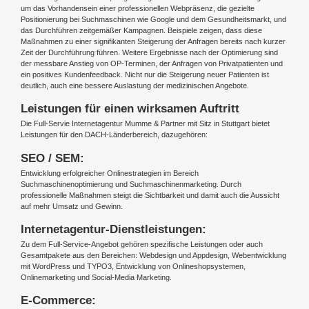
um das Vorhandensein einer professionellen Webpräsenz, die gezielte
Positionierung bei Suchmaschinen wie Google und dem Gesundheitsmarkt, und
das Durchführen zeitgemäßer Kampagnen. Beispiele zeigen, dass diese
Maßnahmen zu einer signifikanten Steigerung der Anfragen bereits nach kurzer
Zeit der Durchführung führen. Weitere Ergebnisse nach der Optimierung sind
der messbare Anstieg von OP-Terminen, der Anfragen von Privatpatienten und
ein positives Kundenfeedback. Nicht nur die Steigerung neuer Patienten ist
deutlich, auch eine bessere Auslastung der medizinischen Angebote.
Leistungen f
ü
r einen wirksamen Auftritt
Die Full-Servie Internetagentur Mumme & Partner mit Sitz in Stuttgart bietet
Leistungen für den DACH-Länderbereich, dazugehören:
SEO / SEM:
Entwicklung erfolgreicher Onlinestrategien im Bereich
Suchmaschinenoptimierung und Suchmaschinenmarketing. Durch
professionelle Maßnahmen steigt die Sichtbarkeit und damit auch die Aussicht
auf mehr Umsatz und Gewinn.
Internetagentur-Dienstleistungen:
Zu dem Full-Service-Angebot gehören spezifische Leistungen oder auch
Gesamtpakete aus den Bereichen: Webdesign und Appdesign, Webentwicklung
mit WordPress und TYPO3, Entwicklung von Onlineshopsystemen,
Onlinemarketing und Social-Media Marketing.
E-Commerce: