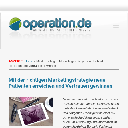
Zum
Inhalt
springen
ANZEIGE:
Home
»
Mit der richtigen Marketingstrategie neue Patienten
erreichen und Vertrauen gewinnen
Mit der richtigen Marketingstrategie neue
Patienten erreichen und Vertrauen gewinnen
Zeige
Menschen m
öchten sich informieren und
grösseres
selbstbestimmt handeln. Deshalb nutzen
Bild
viele das Internet als Wissensdatenbank
und Ratgeber. Dabei geht es nicht nur
um praktische Alltagstipps, sondern
auch um Aufkl
ärung und Information im
gesundheitlichen Bereich. Patienten