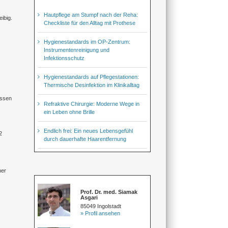
Hautpflege am Stumpf nach der Reha:
ibig.
Checkliste für den Alltag mit Prothese
Hygienestandards im OP-Zentrum:
Instrumentenreinigung und
Infektionsschutz
Hygienestandards auf Pflegestationen:
Thermische Desinfektion im Klinikalltag
essen
Refraktive Chirurgie: Moderne Wege in
ein Leben ohne Brille
Endlich frei: Ein neues Lebensgefühl
2
durch dauerhafte Haarentfernung
her
Prof. Dr. med. Siamak
Asgari
85049 Ingolstadt
» Profil ansehen