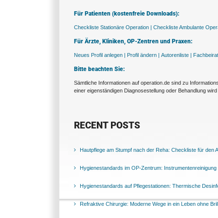
Für Patienten (kostenfreie Downloads):
Checkliste Stationäre Operation |
Checkliste Ambulante Opera
Für Ärzte, Kliniken, OP-Zentren und Praxen:
Neues Profil anlegen |
Profil ändern |
Autorenliste |
Fachbeira
Bitte beachten Sie:
Sämtliche Informationen auf operation.de sind zu Informatio
einer eigenständigen Diagnosestellung oder Behandlung wird 
RECENT POSTS
Hautpflege am Stumpf nach der Reha: Checkliste für den Al
Hygienestandards im OP-Zentrum: Instrumentenreinigung 
Hygienestandards auf Pflegestationen: Thermische Desinfek
Refraktive Chirurgie: Moderne Wege in ein Leben ohne Bril