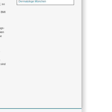
Dermatologe München
, so
m BMI
ngs-
ien
ne
r
e
 sind