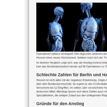
Zeige
grösseres
Bild
Operationen nahezu verdoppelt. Dies liegt unter anderem am
Hessen einen neuen Höchststand. Seitdem setzt sich der Trend
Im direkten Vergleich zeigt sich, was der Anstieg konkret bed
kam das Bundesland jedoch bereits auf 96 Operationen zu 70
Schlechte Zahlen für Berlin und 
Hessen ist nicht allein mit der negativen Entwicklung. Zeig
über dem Bundesdurchschnitt. So ergeht es den Großstädten
Versicherte bei 12 Eingriffen. Im selben Jahr verzeichnete 
deutschen Mittel. Allerdings lassen sich diese Zahlen auch mi
Spezialkliniken, die stetigen Zulauf aus den umliegenden Reg
Gründe für den Anstieg