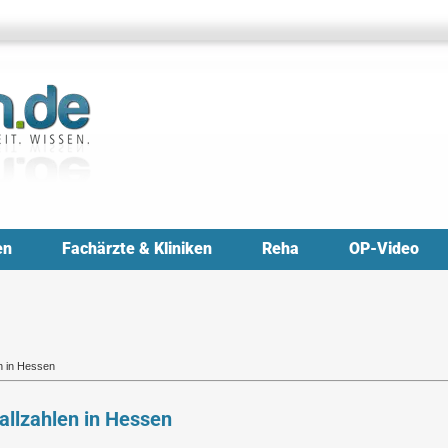
en
Fachärzte & Kliniken
Reha
OP-Video
n in Hessen
allzahlen in Hessen