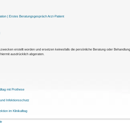
tion |
Erstes Beratungsgespräch Arzt-Patient
t
nszwecken erstellt worden und ersetzen keinesfalls die persönliche Beratung oder Behandlu
hiermit ausdrücklich abgeraten.
ltag mit Prothese
und Infektionsschutz
tion im Klinikalltag
le