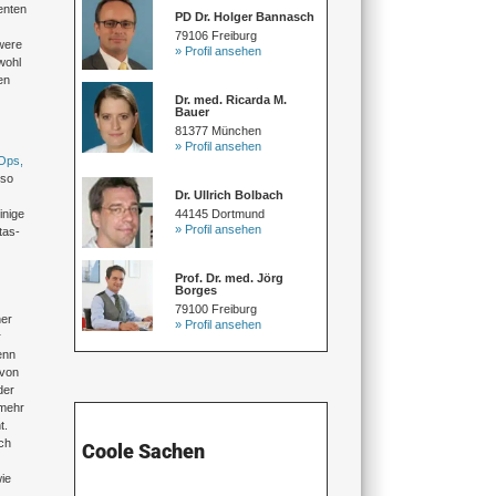
enten
PD Dr. Holger Bannasch
79106 Freiburg
hwere
» Profil ansehen
wohl
en
Dr. med. Ricarda M.
Bauer
81377 München
» Profil ansehen
Ops,
lso
Dr. Ullrich Bolbach
44145 Dortmund
inige
» Profil ansehen
tas-
Prof. Dr. med. Jörg
Borges
79100 Freiburg
her
» Profil ansehen
r
enn
 von
der
 mehr
t.
och
Coole Sachen
ie