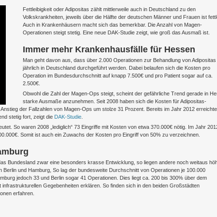
Fettleibigkeit oder Adipositas zählt mittlerweile auch in Deutschland zu den
Volkskrankheiten, jeweils über die Hälfte der deutschen Männer und Frauen ist fettle
Auch in Krankenhäusern macht sich das bemerkbar. Die Anzahl von Magen-
Operationen steigt stetig. Eine neue DAK-Studie zeigt, wie groß das Ausmaß ist.
Immer mehr Krankenhausfälle für Hessen
Man geht davon aus, dass über 2.000 Operationen zur Behandlung von Adipositas
jährlich in Deutschland durchgeführt werden. Dabei belaufen sich die Kosten pro
Operation im Bundesdurchschnitt auf knapp 7.500€ und pro Patient sogar auf ca.
2.500€.
Obwohl die Zahl der Magen-Ops steigt, scheint der gefährliche Trend gerade in H
starke Ausmaße anzunehmen. Seit 2008 haben sich die Kosten für Adipositas-
 Anstieg der Fallzahlen von Magen-Ops um stolze 31 Prozent. Bereits im Jahr 2012 erreichte
 stetig fort, zeigt die
DAK-Studie
.
eutet. So waren 2008 „lediglich“ 73 Eingriffe mit Kosten von etwa 370.000€ nötig. Im Jahr 201
0.000€. Somit ist auch ein Zuwachs der Kosten pro Eingriff von 50% zu verzeichnen.
Hamburg
te das Bundesland zwar eine besonders krasse Entwicklung, so liegen andere noch weitaus hö
 Berlin und Hamburg, So lag der bundesweite Durchschnitt von Operationen je 100.000
Hamburg jedoch 33 und Berlin sogar 41 Operationen. Dies liegt ca. 200 bis 300% über dem
t infrastrukturellen Gegebenheiten erklären. So finden sich in den beiden Großstädten
ionen erfahren.