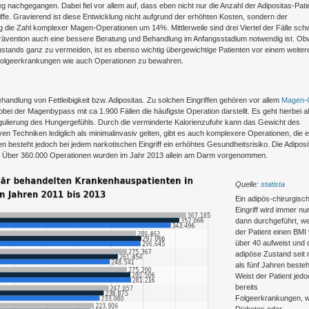
nachgegangen. Dabei fiel vor allem auf, dass eben nicht nur die Anzahl der Adipositas-Pati
iffe. Gravierend ist diese Entwicklung nicht aufgrund der erhöhten Kosten, sondern der
g die Zahl komplexer Magen-Operationen um 14%. Mittlerweile sind drei Viertel der Fälle sc
Prävention auch eine bessere Beratung und Behandlung im Anfangsstadium notwendig ist. Ob
Zustands ganz zu vermeiden, ist es ebenso wichtig übergewichtige Patienten vor einem weiter
olgeerkrankungen wie auch Operationen zu bewahren.
ehandlung von Fettleibigkeit bzw. Adipositas. Zu solchen Eingriffen gehören vor allem
Magen-
obei der Magenbypass mit ca 1.900 Fällen die häufigste Operation darstellt. Es geht hierbei a
lierung des Hungergefühls. Durch die verminderte Kalorienzufuhr kann das Gewicht des
en Techniken lediglich als minimalinvasiv gelten, gibt es auch komplexere Operationen, die e
en besteht jedoch bei jedem narkotischen Eingriff ein erhöhtes Gesundheitsrisiko. Die Adiposi
fen. Über 360.000 Operationen wurden im Jahr 2013 allein am Darm vorgenommen.
Quelle:
statista
Ein adipös-chirurgisc
Eingriff wird immer nu
dann durchgeführt, w
der Patient einen BMI
über 40 aufweist und 
adipöse Zustand seit
als fünf Jahren besteh
Weist der Patient jed
bereits
Folgeerkrankungen, w