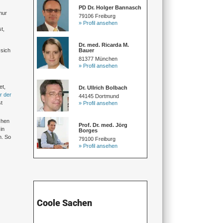
PD Dr. Holger Bannasch
nur
79106 Freiburg
» Profil ansehen
t,
Dr. med. Ricarda M.
Bauer
 sich
81377 München
» Profil ansehen
et,
Dr. Ullrich Bolbach
r der
44145 Dortmund
t
» Profil ansehen
chen
Prof. Dr. med. Jörg
in
Borges
n. So
79100 Freiburg
» Profil ansehen
Coole Sachen