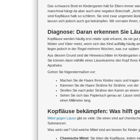
Das schwarze Brett im Kindergarten hält für Eltern immer wied
manchmal hängt da aber auch eine negative Botschaft: „Achtun
sind Kopfläuse halb so schlimm. Sie sind zwar ungemein lästi
lassen sich jedoch auch gut bekämpfen. Wir verraten Ihnen, 
Diagnose: Daran erkennen Sie Läu
Kopfläuse werden häufig erst relativ spät erkannt, da sie g
Mütter und Väter meist, wenn sich das Kind auffällig häufi
liegen jedoch in der Regel mehrere Wochen, was zur späten 
Aus diesem Grund sind die Hinweisschilder im Kindergarten 
Sie können dann mithilfe eines Läusekamms den Kopf Ihres Ki
Apotheke.
Gehen Sie folgendermaßen vor:
Machen Sie die Haare Ihres Kindes nass und tragen 
Kämmen Sie die Haare Strähne für Strähne; von der 
Streifen Sie nach jeder Strähne den Kamm an einem 
Sehen Sie sich das Papiertuch genau an: Läuse sind g
einen Millimeter lang.
Kopfläuse bekämpfen: Was hilft ge
Mittel gegen Läuse
gibt es viele: Die einen sind auf chemisc
Substanzen.
Was wirkt wie? Und welche Mittel sind am besten für Kinder g
Chemische Mittel
: Sie töten die Kopfläuse, indem s