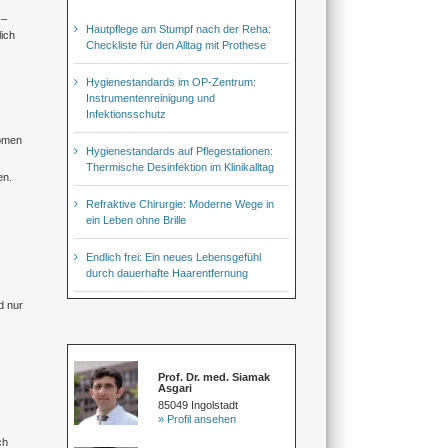
 –
Hautpflege am Stumpf nach der Reha:
lich
Checkliste für den Alltag mit Prothese
Hygienestandards im OP-Zentrum:
Instrumentenreinigung und
Infektionsschutz
tomen
Hygienestandards auf Pflegestationen:
Thermische Desinfektion im Klinikalltag
en.
Refraktive Chirurgie: Moderne Wege in
ein Leben ohne Brille
Endlich frei: Ein neues Lebensgefühl
durch dauerhafte Haarentfernung
d nur
Prof. Dr. med. Siamak
Asgari
85049 Ingolstadt
» Profil ansehen
ch