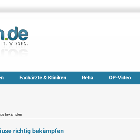
en
Fachärzte & Kliniken
Reha
OP-Video
chtig bekämpfen
läuse richtig bekämpfen