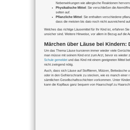
Nebenwirkungen wie allergische Reaktionen hervorr
Physikalische Mittel
: Sie verschließen die Atemöff
selten auf.
Pflanzliche Mittel
: Sie enthalten verschiedene pflanz
dass die meisten bis dato noch nicht ausreichend a
Welches das richtige Läusemittel für Ihr Kind ist, erfahren Si
unsicher sind. Weitere Hinweise, vor allem in Bezug auf di
Märchen über Läuse bei Kindern: 
Um das Thema Läuse kursieren immer wieder viele Gerüchte, 
man müsse mit seinem Kind erst zum Arzt, bevor es wieder z
Schule gemeldet
und das Kind mit einem geeigneten Mittel b
nicht zwingend nötig.
Auch, dass sich Läuse auf Stofftieren, Mützen, Bettwäsche un
oder in den Gefrierschrank zu stecken, wie es manch einer r
sämtlichen Gesellschaftsschichten vorkommen. Unter Kindern
kann die Kopflaus ganz bequem von Haarschopf zu Haarsch