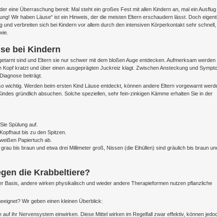
er eine Überraschung bereit: Mal steht ein großes Fest mit allen Kindern an, mal ein Ausflug
g! Wir haben Läuse“ ist ein Hinweis, der die meisten Eltern erschaudern lässt. Doch eigent
g und verbreiten sich bei Kindern vor allem durch den intensiven Körperkontakt sehr schnell,
wie.
se bei Kindern
ut getarnt sind und Eltern sie nur schwer mit dem bloßen Auge entdecken. Aufmerksam werden
g am Kopf kratzt und über einen ausgeprägten Juckreiz klagt. Zwischen Ansteckung und Symp
Diagnose beiträgt.
so wichtig. Werden beim ersten Kind Läuse entdeckt, können andere Eltern vorgewarnt werd
ndes gründlich absuchen. Solche speziellen, sehr fein-zinkigen Kämme erhalten Sie in der
Sie Spülung auf.
Kopfhaut bis zu den Spitzen.
weißen Papiertuch ab.
rau bis braun und etwa drei Millimeter groß, Nissen (die Eihüllen) sind gräulich bis braun un
gen die Krabbeltiere?
her Basis, andere wirken physikalisch und wieder andere Therapieformen nutzen pflanzliche
eeignet? Wir geben einen kleinen Überblick:
ie auf ihr Nervensystem einwirken. Diese Mittel wirken im Regelfall zwar effektiv, können jedo