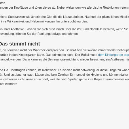
ufen.
nungen der Kopfläuse und töten sie so ab. Nebenwirkungen wie allergische Reaktionen treten 
liche Substanzen wie ätherische Öle, die die Läuse abtöten. Nachteil der pflanzlichen Mittel is
uf ihre Wirksamkeit und Nebenwirkungen hin untersucht wurden.
e in Ihrer Apotheke. Lassen Sie sich ausführlich über die Vor- und Nachteile beraten, wenn Sie
e Anwendung, können Sie der Packungsbeilage entnehmen.
Das stimmt nicht
die teilweise nicht der Wahrheit entsprechen. So wird beispielsweise immer wieder behaupt
urück in den Kindergarten kann. Das stimmt so nicht: Der Befall muss
dem Kindergarten ode
ehandelt werden. Dann kann es die Betreuungseinrichtung wieder besuchen; ein Arztbesuch is
d Co. übertragen können, ist nicht wahr. Es ist also nicht notwendig, all diese Dinge zu was
ät. Und last but not least: Läuse sind kein Zeichen für mangelnde Hygiene und können daher 
 verbreiten sich Läuse so schnell, weil die beim Spielen gerne ihre Köpfe zusammenstecke
opf wandern.