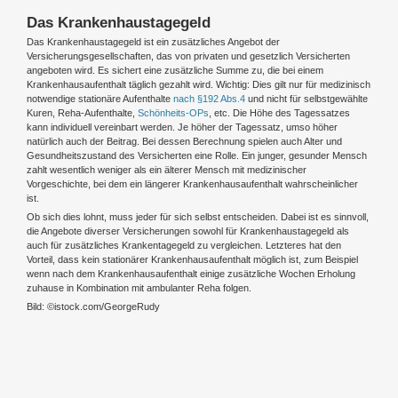
Das Krankenhaustagegeld
Das Krankenhaustagegeld ist ein zusätzliches Angebot der
Versicherungsgesellschaften, das von privaten und gesetzlich Versicherten
angeboten wird. Es sichert eine zusätzliche Summe zu, die bei einem
Krankenhausaufenthalt täglich gezahlt wird. Wichtig: Dies gilt nur für medizinisch
notwendige stationäre Aufenthalte
nach §192 Abs.4
und nicht für selbstgewählte
Kuren, Reha-Aufenthalte,
Schönheits-OPs
, etc. Die Höhe des Tagessatzes
kann individuell vereinbart werden. Je höher der Tagessatz, umso höher
natürlich auch der Beitrag. Bei dessen Berechnung spielen auch Alter und
Gesundheitszustand des Versicherten eine Rolle. Ein junger, gesunder Mensch
zahlt wesentlich weniger als ein älterer Mensch mit medizinischer
Vorgeschichte, bei dem ein längerer Krankenhausaufenthalt wahrscheinlicher
ist.
Ob sich dies lohnt, muss jeder für sich selbst entscheiden. Dabei ist es sinnvoll,
die Angebote diverser Versicherungen sowohl für Krankenhaustagegeld als
auch für zusätzliches Krankentagegeld zu vergleichen. Letzteres hat den
Vorteil, dass kein stationärer Krankenhausaufenthalt möglich ist, zum Beispiel
wenn nach dem Krankenhausaufenthalt einige zusätzliche Wochen Erholung
zuhause in Kombination mit ambulanter Reha folgen.
Bild: ©istock.com/GeorgeRudy