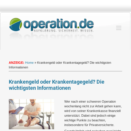
Zum
Inhalt
springen
ANZEIGE:
Home
»
Krankengeld oder Krankentagegeld? Die wichtigsten
Informationen
Krankengeld oder Krankentagegeld? Die
wichtigsten Informationen
Zeige
Wer nach einer schweren Operation
grösseres
wochenlang nicht zur Arbeit gehen kann,
Bild
wird von seiner Krankenkasse finanziell
unterstützt. Dabei sind jedoch einige
wichtige Punkte zu beachten,
insbesondere für Privatversicherte.
Grundsätzlich wird zwischen zwei leicht