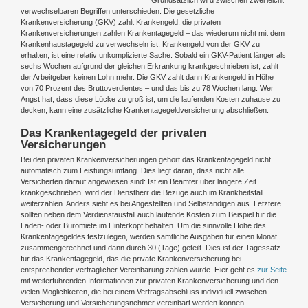
verwechselbaren Begriffen unterschieden: Die gesetzliche
Krankenversicherung (GKV) zahlt Krankengeld, die privaten
Krankenversicherungen zahlen Krankentagegeld – das wiederum nicht mit dem
Krankenhaustagegeld zu verwechseln ist. Krankengeld von der GKV zu
erhalten, ist eine relativ unkomplizierte Sache: Sobald ein GKV-Patient länger als
sechs Wochen aufgrund der gleichen Erkrankung krankgeschrieben ist, zahlt
der Arbeitgeber keinen Lohn mehr. Die GKV zahlt dann Krankengeld in Höhe
von 70 Prozent des Bruttoverdientes – und das bis zu 78 Wochen lang. Wer
Angst hat, dass diese Lücke zu groß ist, um die laufenden Kosten zuhause zu
decken, kann eine zusätzliche Krankentagegeldversicherung abschließen.
Das Krankentagegeld der privaten
Versicherungen
Bei den privaten Krankenversicherungen gehört das Krankentagegeld nicht
automatisch zum Leistungsumfang. Dies liegt daran, dass nicht alle
Versicherten darauf angewiesen sind: Ist ein Beamter über längere Zeit
krankgeschrieben, wird der Dienstherr die Bezüge auch im Krankheitsfall
weiterzahlen. Anders sieht es bei Angestellten und Selbständigen aus. Letztere
sollten neben dem Verdienstausfall auch laufende Kosten zum Beispiel für die
Laden- oder Büromiete im Hinterkopf behalten. Um die sinnvolle Höhe des
Krankentagegeldes festzulegen, werden sämtliche Ausgaben für einen Monat
zusammengerechnet und dann durch 30 (Tage) geteilt. Dies ist der Tagessatz
für das Krankentagegeld, das die private Krankenversicherung bei
entsprechender vertraglicher Vereinbarung zahlen würde. Hier geht es
zur Seite
mit weiterführenden Informationen zur privaten Krankenversicherung und den
vielen Möglichkeiten, die bei einem Vertragsabschluss individuell zwischen
Versicherung und Versicherungsnehmer vereinbart werden können.