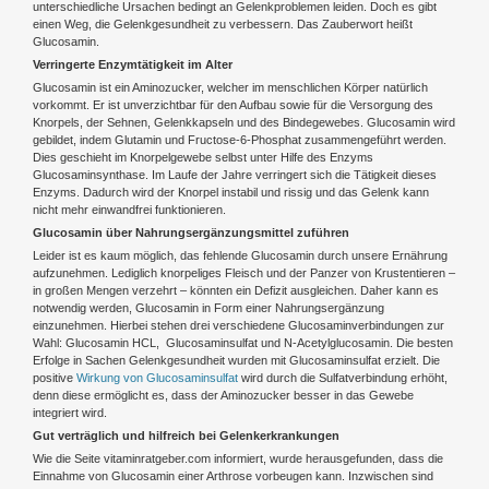
unterschiedliche Ursachen bedingt an Gelenkproblemen leiden. Doch es gibt
einen Weg, die Gelenkgesundheit zu verbessern. Das Zauberwort heißt
Glucosamin.
Verringerte Enzymtätigkeit im Alter
Glucosamin ist ein Aminozucker, welcher im menschlichen Körper natürlich
vorkommt. Er ist unverzichtbar für den Aufbau sowie für die Versorgung des
Knorpels, der Sehnen, Gelenkkapseln und des Bindegewebes. Glucosamin wird
gebildet, indem Glutamin und Fructose-6-Phosphat zusammengeführt werden.
Dies geschieht im Knorpelgewebe selbst unter Hilfe des Enzyms
Glucosaminsynthase. Im Laufe der Jahre verringert sich die Tätigkeit dieses
Enzyms. Dadurch wird der Knorpel instabil und rissig und das Gelenk kann
nicht mehr einwandfrei funktionieren.
Glucosamin über Nahrungsergänzungsmittel zuführen
Leider ist es kaum möglich, das fehlende Glucosamin durch unsere Ernährung
aufzunehmen. Lediglich knorpeliges Fleisch und der Panzer von Krustentieren –
in großen Mengen verzehrt – könnten ein Defizit ausgleichen. Daher kann es
notwendig werden, Glucosamin in Form einer Nahrungsergänzung
einzunehmen. Hierbei stehen drei verschiedene Glucosaminverbindungen zur
Wahl: Glucosamin HCL, Glucosaminsulfat und N-Acetylglucosamin. Die besten
Erfolge in Sachen Gelenkgesundheit wurden mit Glucosaminsulfat erzielt. Die
positive
Wirkung von Glucosaminsulfat
wird durch die Sulfatverbindung erhöht,
denn diese ermöglicht es, dass der Aminozucker besser in das Gewebe
integriert wird.
Gut verträglich und hilfreich bei Gelenkerkrankungen
Wie die Seite vitaminratgeber.com informiert, wurde herausgefunden, dass die
Einnahme von Glucosamin einer Arthrose vorbeugen kann. Inzwischen sind