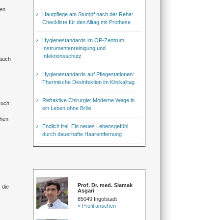
nen
Hautpflege am Stumpf nach der Reha:
Checkliste für den Alltag mit Prothese
Hygienestandards im OP-Zentrum:
Instrumentenreinigung und
Infektionsschutz
 auch
Hygienestandards auf Pflegestationen:
Thermische Desinfektion im Klinikalltag
Refraktive Chirurgie: Moderne Wege in
ruch.
ein Leben ohne Brille
chen
Endlich frei: Ein neues Lebensgefühl
durch dauerhafte Haarentfernung
Prof. Dr. med. Siamak
 die
Asgari
85049 Ingolstadt
» Profil ansehen