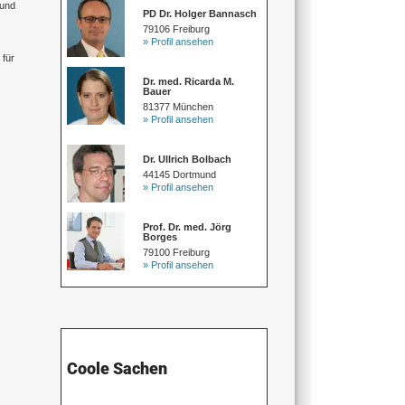
 und
PD Dr. Holger Bannasch
79106 Freiburg
» Profil ansehen
 für
Dr. med. Ricarda M.
Bauer
81377 München
» Profil ansehen
Dr. Ullrich Bolbach
44145 Dortmund
» Profil ansehen
Prof. Dr. med. Jörg
Borges
79100 Freiburg
» Profil ansehen
Coole Sachen