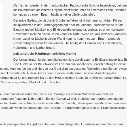
Als Hernien werden in der medizinischen Fachsprache Brüche bezeichnet, bei de
die Bauchdecke die inneren Organe nicht mehr unter sich vereinen kann. Dadurch
kommt es zu einem Bruch, häufig an einer „Sollbruchstelle“.
Derartige Stellen, die oft durch Brüche auffallen, sind beim menschlichen Körper
beispielsweise in der Leistengegend oder der Bauchnabel. Normalerweise ist die
Bauchwand mit Muskel- und Bindegewebe umspannt, sodass es unter normalen
Umständen nicht zu einem Bruch kommen sollte. Wenn es, aus welchen Gründen
immer, zu einer Lücke in dieser Wand kommt, kommt es zum Bruch, wodurch
Darmschlingen hervortreten können. Die häufigsten Hernien sind Leistenbruch,
Nabelbruch und Narbenbruch.
Leistenbruch: Häufigste natürliche Hernie
Der Leistenbruch ist der am häufigsten nicht durch externe Einflüsse ausgelöste B
Eine Lücke in der Bauchwand im Leistenkanal macht den Bereich anfällig für diese
ng und Arterien, Venen und Nerven der Genitalien ausgestattet. Weiterhin sind Männer zwis
 einen Leistenbruch. Äußere Anzeichen für einen Leistenbruch ist eine Vorwölbung des
ahrnehmbar ist und (später) bis zu den Hoden reichen kann. Je größer der Leistenbruch ist,
m Schmerzen, Fieber, Übelkeit und Erbrechen.
 Bauchnabel auszubrechen versucht. Solange ein Kind im Mutterleib während der
sorgt den Fetus mit Nährstoffen. Bei der Geburt wird die Nabelschnur durchtrennt und der
nchen Fällen verschließen sich die Gefäße nicht richtig, dann sprechen Mediziner von einer
dann auf, wenn sie schwanger sind, starkes Übergewicht haben oder an Krankheiten leiden,
allem als postoperative Komplikation bei einer zurückliegenden Operation im Bauchbereich auf.