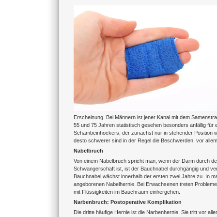
Zeige
grösseres
Bild
Erscheinung. Bei Männern ist jener Kanal mit dem Samenstra
55 und 75 Jahren statistisch gesehen besonders anfällig für
Schambeinhöckers, der zunächst nur in stehender Position w
desto schwerer sind in der Regel die Beschwerden, vor alle
Nabelbruch
Von einem Nabelbruch spricht man, wenn der Darm durch den
Schwangerschaft ist, ist der Bauchnabel durchgängig und ver
Bauchnabel wächst innerhalb der ersten zwei Jahre zu. In ma
angeborenen Nabelhernie. Bei Erwachsenen treten Probleme 
mit Flüssigkeiten im Bauchraum einhergehen.
Narbenbruch: Postoperative Komplikation
Die dritte häufige Hernie ist die Narbenhernie. Sie tritt vor 