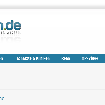
en
Fachärzte & Kliniken
Reha
OP-Video
h?