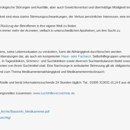
rologische Störungen und Ausfälle, aber auch Gewichtsverlust und übermäßige Müdigkeit tr
it sind etwa starke Stimmungsschwankungen, der Verlust persönlicher Interessen, eine in
 Rückzug der Betroffenen in ihre eigene Welt zu finden.
immer mehr der Arzneien, vielfach in unterschiedlichen Apotheken, um ihre Sucht zu
illens, seine Lebenssituation zu verändern, kann die Abhängigkeit durchbrochen werden.
htberatungen dar, als auch ein kompetenter
Haus- oder Facharzt
. Selbsthilfegruppen unterst
. In Tageskliniken, Schmerz- und Suchtkliniken sowie diversen Suchtambulanzen findet sowo
nten von ihrem Suchtmittel statt. Eine Nachsorge in ambulanter Betreuung gilt als obligatoris
assend zum Thema Medikamentenabhängigkeit und Medikamentenmissbrauch:
ufstelle und berät Informationssuchende 24 Stunden täglich: Tel.: 01805 313031 (0,14 € aus 
atungsstellen zusammen:
www.suchthilfeverzeichnis.de
.
n_Archiv/Basisinfo_Medikamente.pdf
uechtig/