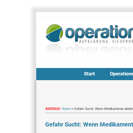
Zum
Inhalt
springen
Start
Operation
ANZEIGE:
Home
»
Gefahr Sucht: Wenn Medikamente abhä
Gefahr Sucht: Wenn Medikamen