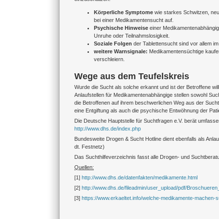
Körperliche Symptome
wie starkes Schwitzen, neu
bei einer Medikamentensucht auf.
Psychische Hinweise
einer Medikamentenabhängigke
Unruhe oder Teilnahmslosigkeit.
Soziale Folgen
der Tablettensucht sind vor allem im
weitere Warnsignale:
Medikamentensüchtige kaufen 
verschleiern.
Wege aus dem Teufelskreis
Wurde die Sucht als solche erkannt und ist der Betroffene w
Anlaufstellen für Medikamentenabhängige stellen sowohl Suc
die Betroffenen auf ihrem beschwerlichen Weg aus der Sucht
eine Entgiftung als auch die psychische Entwöhnung der Patie
Die Deutsche Hauptstelle für Suchtfragen e.V. berät umf
http://www.dhs.de/index.php
Bundesweite Drogen & Sucht Hotline dient ebenfalls als Anla
dt. Festnetz)
Das Suchthilfeverzeichnis fasst alle Drogen- und Suchtber
Quellen:
[1]
http://www.dhs.de/datenfakten/medikamente.html
[2]
http://www.dhs.de/fileadmin/user_upload/pdf/Broschuere
[3]
https://www.erkaeltet.info/welche-medikamente-machen-s