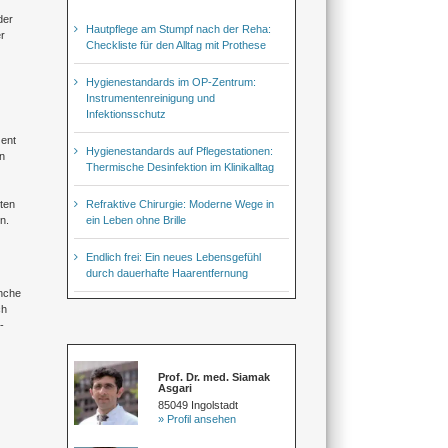
der
Hautpflege am Stumpf nach der Reha:
r
Checkliste für den Alltag mit Prothese
Hygienestandards im OP-Zentrum:
Instrumentenreinigung und
Infektionsschutz
zent
Hygienestandards auf Pflegestationen:
n
Thermische Desinfektion im Klinikalltag
Refraktive Chirurgie: Moderne Wege in
ten
ein Leben ohne Brille
n.
Endlich frei: Ein neues Lebensgefühl
durch dauerhafte Haarentfernung
anche
ch
-
Prof. Dr. med. Siamak
Asgari
85049 Ingolstadt
» Profil ansehen