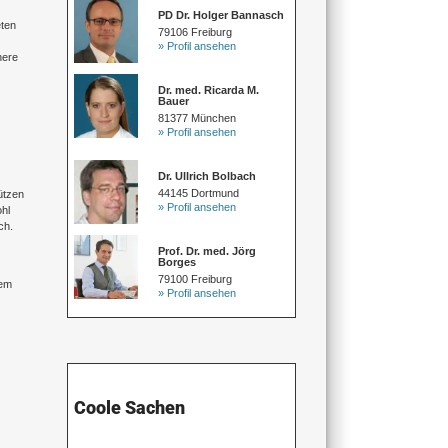
PD Dr. Holger Bannasch
eten
79106 Freiburg
» Profil ansehen
nere
Dr. med. Ricarda M.
Bauer
81377 München
» Profil ansehen
Dr. Ullrich Bolbach
44145 Dortmund
ützen
» Profil ansehen
hl
ch.
Prof. Dr. med. Jörg
Borges
79100 Freiburg
dem
» Profil ansehen
Coole Sachen