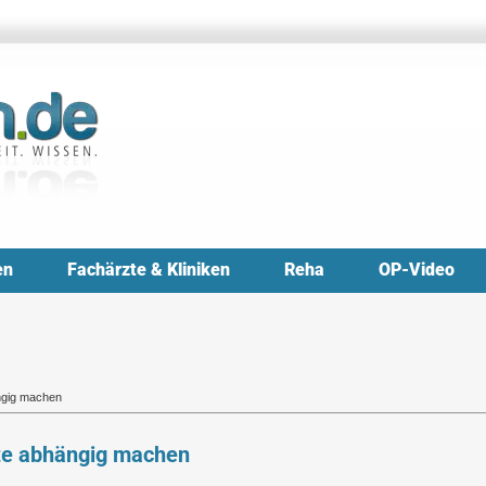
en
Fachärzte & Kliniken
Reha
OP-Video
ngig machen
te abhängig machen