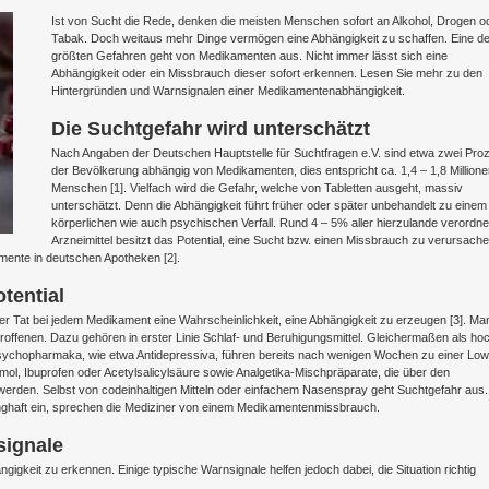
Ist von Sucht die Rede, denken die meisten Menschen sofort an Alkohol, Drogen o
Tabak. Doch weitaus mehr Dinge vermögen eine Abhängigkeit zu schaffen. Eine de
größten Gefahren geht von Medikamenten aus. Nicht immer lässt sich eine
Abhängigkeit oder ein Missbrauch dieser sofort erkennen. Lesen Sie mehr zu den
Hintergründen und Warnsignalen einer Medikamentenabhängigkeit.
Die Suchtgefahr wird unterschätzt
Nach Angaben der Deutschen Hauptstelle für Suchtfragen e.V. sind etwa zwei Pro
der Bevölkerung abhängig von Medikamenten, dies entspricht ca. 1,4 – 1,8 Millione
Menschen [1]. Vielfach wird die Gefahr, welche von Tabletten ausgeht, massiv
unterschätzt. Denn die Abhängigkeit führt früher oder später unbehandelt zu einem
körperlichen wie auch psychischen Verfall. Rund 4 – 5% aller hierzulande verordne
Arzneimittel besitzt das Potential, eine Sucht bzw. einen Missbrauch zu verursache
amente in deutschen Apotheken [2].
tential
er Tat bei jedem Medikament eine Wahrscheinlichkeit, eine Abhängigkeit zu erzeugen [3]. M
troffenen. Dazu gehören in erster Linie Schlaf- und Beruhigungsmittel. Gleichermaßen als ho
sychopharmaka, wie etwa Antidepressiva, führen bereits nach wenigen Wochen zu einer Low
ol, Ibuprofen oder Acetylsalicylsäure sowie Analgetika-Mischpräparate, die über den
erden. Selbst von codeinhaltigen Mitteln oder einfachem Nasenspray geht Suchtgefahr aus.
nghaft ein, sprechen die Mediziner von einem Medikamentenmissbrauch.
signale
igkeit zu erkennen. Einige typische Warnsignale helfen jedoch dabei, die Situation richtig