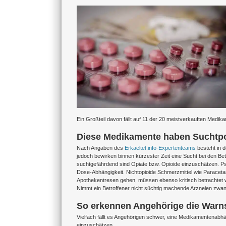
Zeige
grösseres
Bild
Ein Großteil davon fällt auf 11 der 20 meistverkauften Medik
Diese Medikamente haben Suchtpo
Nach Angaben des
Erkaeltet.info-Expertenteams
besteht in d
jedoch bewirken binnen kürzester Zeit eine Sucht bei den Be
suchtgefährdend sind Opiate bzw. Opioide einzuschätzen. P
Dose-Abhängigkeit. Nichtopioide Schmerzmittel wie Paracetam
Apothekentresen gehen, müssen ebenso kritisch betrachtet w
Nimmt ein Betroffener nicht süchtig machende Arzneien zwa
So erkennen Angehörige die Warn
Vielfach fällt es Angehörigen schwer, eine Medikamentenabhäng
einzuschätzen.