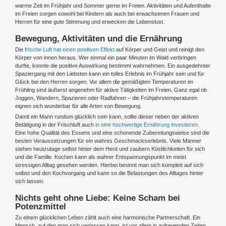
warme Zeit im Frühjahr und Sommer gerne im Freien. Aktivitäten und Aufenthalte
im Freien sorgen sowohl bei Kindern als auch bei erwachsenen Frauen und
Herren für eine gute Stimmung und erwecken die Lebenslust.
Bewegung, Aktivitäten und die Ernährung
Die
frische Luft hat einen positiven Effekt
auf Körper und Geist und reinigt den
Körper von innen heraus. Wer einmal ein paar Minuten im Wald verbringen
durfte, konnte die positive Auswirkung bestimmt wahrnehmen. Ein ausgedehnter
Spaziergang mit den Liebsten kann ein tolles Erlebnis im Frühjahr sein und für
Glück bei den Herren sorgen. Vor allem die gemäßigten Temperaturen im
Frühling sind äußerst angenehm für aktive Tätigkeiten im Freien. Ganz egal ob
Joggen, Wandern, Spazieren oder Radfahren – die Frühjahrstemperaturen
eignen sich wunderbar für alle Arten von Bewegung.
Damit ein Mann rundum glücklich sein kann, sollte dieser neben der aktiven
Betätigung in der Frischluft auch
in eine hochwertige Ernährung investieren
.
Eine hohe Qualität des Essens und eine schonende Zubereitungsweise sind die
besten Voraussetzungen für ein wahres Geschmackserlebnis. Viele Männer
stehen heutzutage selbst hinter dem Herd und zaubern Köstlichkeiten für sich
und die Familie. Kochen kann als wahrer Entspannungspunkt im meist
stressigen Alltag gesehen werden. Hierbei besinnt man sich komplett auf sich
selbst und den Kochvorgang und kann so die Belastungen des Alltages hinter
sich lassen.
Nichts geht ohne Liebe: Keine Scham bei
Potenzmittel
Zu einem glücklichen Leben zählt auch eine harmonische Partnerschaft. Ein
Mensch, auf den man sich verlassen kann, ist vor allem in aufregenden Zeiten