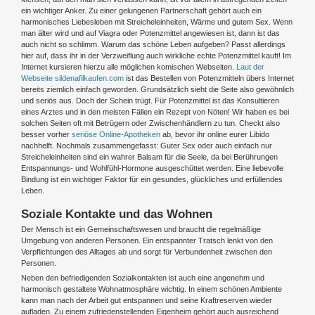
ein wichtiger Anker. Zu einer gelungenen Partnerschaft gehört auch ein
harmonisches Liebesleben mit Streicheleinheiten, Wärme und gutem Sex. Wenn
man älter wird und auf Viagra oder Potenzmittel angewiesen ist, dann ist das
auch nicht so schlimm. Warum das schöne Leben aufgeben? Passt allerdings
hier auf, dass ihr in der Verzweiflung auch wirkliche echte Potenzmittel kauft! Im
Internet kursieren hierzu alle möglichen komischen Webseiten.
Laut der
Webseite sildenafilkaufen.com
ist das Bestellen von Potenzmitteln übers Internet
bereits ziemlich einfach geworden. Grundsätzlich sieht die Seite also gewöhnlich
und seriös aus. Doch der Schein trügt. Für Potenzmittel ist das Konsultieren
eines Arztes und in den meisten Fällen ein Rezept von Nöten! Wir haben es bei
solchen Seiten oft mit Betrügern oder Zwischenhändlern zu tun. Checkt also
besser vorher
seriöse Online-Apotheken
ab, bevor ihr online eurer Libido
nachhelft. Nochmals zusammengefasst: Guter Sex oder auch einfach nur
Streicheleinheiten sind ein wahrer Balsam für die Seele, da bei Berührungen
Entspannungs- und Wohlfühl-Hormone ausgeschüttet werden. Eine liebevolle
Bindung ist ein wichtiger Faktor für ein gesundes, glückliches und erfüllendes
Leben.
Soziale Kontakte und das Wohnen
Der Mensch ist ein Gemeinschaftswesen und braucht die regelmäßige
Umgebung von anderen Personen. Ein entspannter Tratsch lenkt von den
Verpflichtungen des Alltages ab und sorgt für Verbundenheit zwischen den
Personen.
Neben den befriedigenden Sozialkontakten ist auch eine angenehm und
harmonisch gestaltete Wohnatmosphäre wichtig. In einem schönen Ambiente
kann man nach der Arbeit gut entspannen und seine Kraftreserven wieder
aufladen. Zu einem zufriedenstellenden Eigenheim gehört auch ausreichend