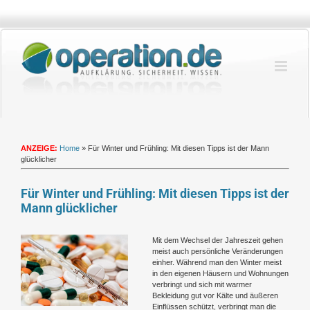
Zum
Inhalt
springen
ANZEIGE:
Home
»
Für Winter und Frühling: Mit diesen Tipps ist der Mann
glücklicher
Für Winter und Frühling: Mit diesen Tipps ist der
Mann glücklicher
Zeige
Mit dem Wechsel der Jahreszeit gehen
grösseres
meist auch persönliche Veränderungen
Bild
einher. Während man den Winter meist
in den eigenen Häusern und Wohnungen
verbringt und sich mit warmer
Bekleidung gut vor Kälte und äußeren
Einflüssen schützt, verbringt man die