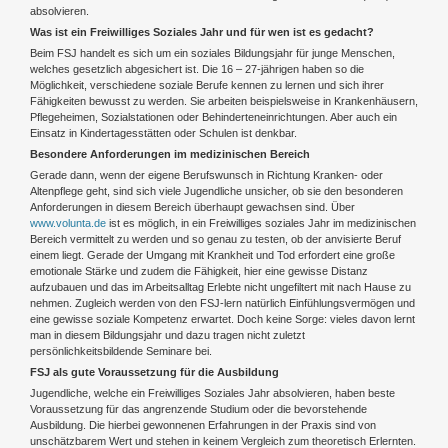
absolvieren.
Was ist ein Freiwilliges Soziales Jahr und für wen ist es gedacht?
Beim FSJ handelt es sich um ein soziales Bildungsjahr für junge Menschen,
welches gesetzlich abgesichert ist. Die 16 – 27-jährigen haben so die
Möglichkeit, verschiedene soziale Berufe kennen zu lernen und sich ihrer
Fähigkeiten bewusst zu werden. Sie arbeiten beispielsweise in Krankenhäusern,
Pflegeheimen, Sozialstationen oder Behinderteneinrichtungen. Aber auch ein
Einsatz in Kindertagesstätten oder Schulen ist denkbar.
Besondere Anforderungen im medizinischen Bereich
Gerade dann, wenn der eigene Berufswunsch in Richtung Kranken- oder
Altenpflege geht, sind sich viele Jugendliche unsicher, ob sie den besonderen
Anforderungen in diesem Bereich überhaupt gewachsen sind. Über
www.volunta.de
ist es möglich, in ein Freiwilliges soziales Jahr im medizinischen
Bereich vermittelt zu werden und so genau zu testen, ob der anvisierte Beruf
einem liegt. Gerade der Umgang mit Krankheit und Tod erfordert eine große
emotionale Stärke und zudem die Fähigkeit, hier eine gewisse Distanz
aufzubauen und das im Arbeitsalltag Erlebte nicht ungefiltert mit nach Hause zu
nehmen. Zugleich werden von den FSJ-lern natürlich Einfühlungsvermögen und
eine gewisse soziale Kompetenz erwartet. Doch keine Sorge: vieles davon lernt
man in diesem Bildungsjahr und dazu tragen nicht zuletzt
persönlichkeitsbildende Seminare bei.
FSJ als gute Voraussetzung für die Ausbildung
Jugendliche, welche ein Freiwilliges Soziales Jahr absolvieren, haben beste
Voraussetzung für das angrenzende Studium oder die bevorstehende
Ausbildung. Die hierbei gewonnenen Erfahrungen in der Praxis sind von
unschätzbarem Wert und stehen in keinem Vergleich zum theoretisch Erlernten.