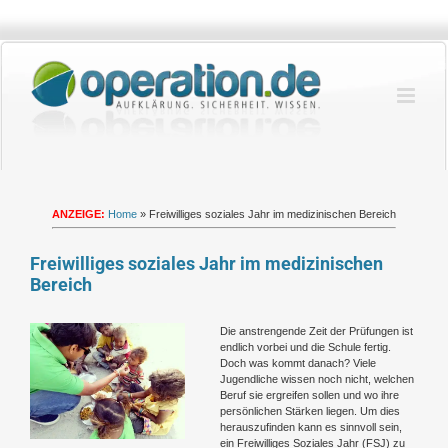
Zum
Inhalt
springen
ANZEIGE:
Home
»
Freiwilliges soziales Jahr im medizinischen Bereich
Freiwilliges soziales Jahr im medizinischen
Bereich
Zeige
Die anstrengende Zeit der Prüfungen ist
grösseres
endlich vorbei und die Schule fertig.
Bild
Doch was kommt danach? Viele
Jugendliche wissen noch nicht, welchen
Beruf sie ergreifen sollen und wo ihre
persönlichen Stärken liegen. Um dies
herauszufinden kann es sinnvoll sein,
ein Freiwilliges Soziales Jahr (FSJ) zu