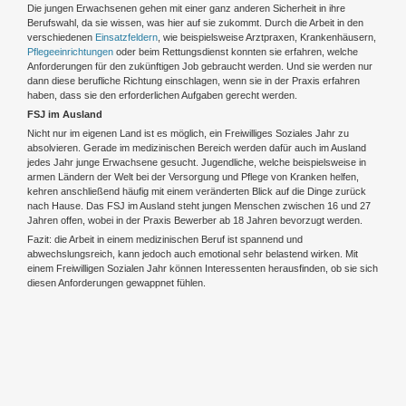
Die jungen Erwachsenen gehen mit einer ganz anderen Sicherheit in ihre
Berufswahl, da sie wissen, was hier auf sie zukommt. Durch die Arbeit in den
verschiedenen
Einsatzfeldern
, wie beispielsweise Arztpraxen, Krankenhäusern,
Pflegeeinrichtungen
oder beim Rettungsdienst konnten sie erfahren, welche
Anforderungen für den zukünftigen Job gebraucht werden. Und sie werden nur
dann diese berufliche Richtung einschlagen, wenn sie in der Praxis erfahren
haben, dass sie den erforderlichen Aufgaben gerecht werden.
FSJ im Ausland
Nicht nur im eigenen Land ist es möglich, ein Freiwilliges Soziales Jahr zu
absolvieren. Gerade im medizinischen Bereich werden dafür auch im Ausland
jedes Jahr junge Erwachsene gesucht. Jugendliche, welche beispielsweise in
armen Ländern der Welt bei der Versorgung und Pflege von Kranken helfen,
kehren anschließend häufig mit einem veränderten Blick auf die Dinge zurück
nach Hause. Das FSJ im Ausland steht jungen Menschen zwischen 16 und 27
Jahren offen, wobei in der Praxis Bewerber ab 18 Jahren bevorzugt werden.
Fazit: die Arbeit in einem medizinischen Beruf ist spannend und
abwechslungsreich, kann jedoch auch emotional sehr belastend wirken. Mit
einem Freiwilligen Sozialen Jahr können Interessenten herausfinden, ob sie sich
diesen Anforderungen gewappnet fühlen.