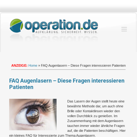
Zum
Inhalt
springen
ANZEIGE:
Home
»
FAQ Augenlasern – Diese Fragen interessieren Patienten
FAQ Augenlasern – Diese Fragen interessieren
Patienten
Zeige
Das Lasern der Augen stellt heute eine
grösseres
bewährte Methode dar, um auch ohne
Bild
Brille oder Kontaktlinsen wieder den
vollen Durchblick zu genießen. Im
Zusammenhang mit dem Augenlasern
tauchen immer wieder ähnliche Fragen
auf, die die Patienten beschäftigen. Hier
ein kleines FAQ für Interessierte zum Thema Augenlasern.