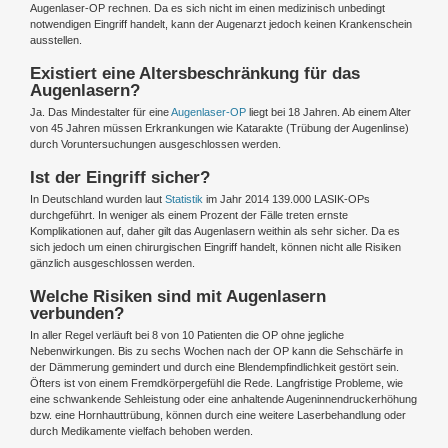
Augenlaser-OP rechnen. Da es sich nicht im einen medizinisch unbedingt
notwendigen Eingriff handelt, kann der Augenarzt jedoch keinen Krankenschein
ausstellen.
Existiert eine Altersbeschränkung für das
Augenlasern?
Ja. Das Mindestalter für eine
Augenlaser-OP
liegt bei 18 Jahren. Ab einem Alter
von 45 Jahren müssen Erkrankungen wie Katarakte (Trübung der Augenlinse)
durch Voruntersuchungen ausgeschlossen werden.
Ist der Eingriff sicher?
In Deutschland wurden laut
Statistik
im Jahr 2014 139.000 LASIK-OPs
durchgeführt. In weniger als einem Prozent der Fälle treten ernste
Komplikationen auf, daher gilt das Augenlasern weithin als sehr sicher. Da es
sich jedoch um einen chirurgischen Eingriff handelt, können nicht alle Risiken
gänzlich ausgeschlossen werden.
Welche Risiken sind mit Augenlasern
verbunden?
In aller Regel verläuft bei 8 von 10 Patienten die OP ohne jegliche
Nebenwirkungen. Bis zu sechs Wochen nach der OP kann die Sehschärfe in
der Dämmerung gemindert und durch eine Blendempfindlichkeit gestört sein.
Öfters ist von einem Fremdkörpergefühl die Rede. Langfristige Probleme, wie
eine schwankende Sehleistung oder eine anhaltende Augeninnendruckerhöhung
bzw. eine Hornhauttrübung, können durch eine weitere Laserbehandlung oder
durch Medikamente vielfach behoben werden.