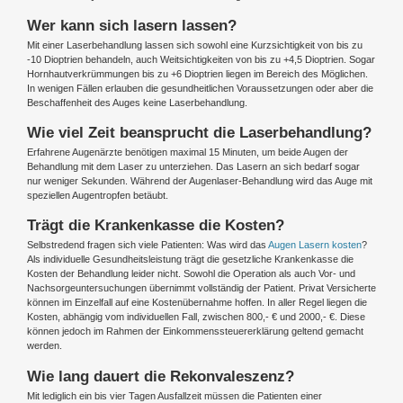
Wer kann sich lasern lassen?
Mit einer Laserbehandlung lassen sich sowohl eine Kurzsichtigkeit von bis zu
-10 Dioptrien behandeln, auch Weitsichtigkeiten von bis zu +4,5 Dioptrien. Sogar
Hornhautverkrümmungen bis zu +6 Dioptrien liegen im Bereich des Möglichen.
In wenigen Fällen erlauben die gesundheitlichen Voraussetzungen oder aber die
Beschaffenheit des Auges keine Laserbehandlung.
Wie viel Zeit beansprucht die Laserbehandlung?
Erfahrene Augenärzte benötigen maximal 15 Minuten, um beide Augen der
Behandlung mit dem Laser zu unterziehen. Das Lasern an sich bedarf sogar
nur weniger Sekunden. Während der Augenlaser-Behandlung wird das Auge mit
speziellen Augentropfen betäubt.
Trägt die Krankenkasse die Kosten?
Selbstredend fragen sich viele Patienten: Was wird das
Augen Lasern kosten
?
Als individuelle Gesundheitsleistung trägt die gesetzliche Krankenkasse die
Kosten der Behandlung leider nicht. Sowohl die Operation als auch Vor- und
Nachsorgeuntersuchungen übernimmt vollständig der Patient. Privat Versicherte
können im Einzelfall auf eine Kostenübernahme hoffen. In aller Regel liegen die
Kosten, abhängig vom individuellen Fall, zwischen 800,- € und 2000,- €. Diese
können jedoch im Rahmen der Einkommenssteuererklärung geltend gemacht
werden.
Wie lang dauert die Rekonvaleszenz?
Mit lediglich ein bis vier Tagen Ausfallzeit müssen die Patienten einer