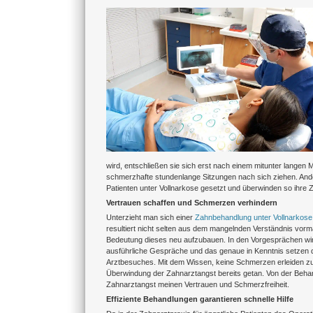
Zeige
grösseres
Bild
wird, entschließen sie sich erst nach einem mitunter langen
schmerzhafte stundenlange Sitzungen nach sich ziehen. And
Patienten unter Vollnarkose gesetzt und überwinden so ihre Z
Vertrauen schaffen und Schmerzen verhindern
Unterzieht man sich einer
Zahnbehandlung unter Vollnarkose
resultiert nicht selten aus dem mangelnden Verständnis vor
Bedeutung dieses neu aufzubauen. In den Vorgesprächen wird
ausführliche Gespräche und das genaue in Kenntnis setzen 
Arztbesuches. Mit dem Wissen, keine Schmerzen erleiden zu m
Überwindung der Zahnarztangst bereits getan. Von der Behandl
Zahnarztangst meinen Vertrauen und Schmerzfreiheit.
Effiziente Behandlungen garantieren schnelle Hilfe