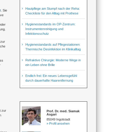
Hautpflege am Stumpf nach der Reha:
t
. Sie
Checkliste für den Alltag mit Prothese
ive
Hygienestandards im OP-Zentrum:
nder
Instrumentenreinigung und
ung.
Infektionsschutz
 zur
Hygienestandards auf Pflegestationen:
nche
Thermische Desinfektion im Klinikalltag
Refraktive Chirurgie: Moderne Wege in
ass
ein Leben ohne Brille
r
Endlich frei: Ein neues Lebensgefühl
durch dauerhafte Haarentfernung
t zur
Prof. Dr. med. Siamak
Asgari
n
85049 Ingolstadt
» Profil ansehen