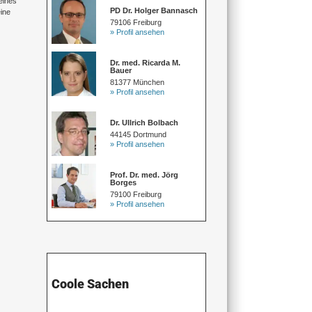
eines
PD Dr. Holger Bannasch
ine
79106 Freiburg
» Profil ansehen
Dr. med. Ricarda M.
Bauer
81377 München
» Profil ansehen
Dr. Ullrich Bolbach
44145 Dortmund
» Profil ansehen
Prof. Dr. med. Jörg
Borges
79100 Freiburg
» Profil ansehen
Coole Sachen