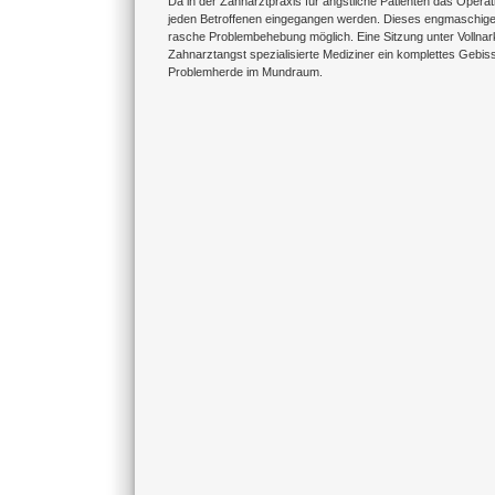
Da in der Zahnarztpraxis für ängstliche Patienten das Operat
jeden Betroffenen eingegangen werden. Dieses engmaschige B
rasche Problembehebung möglich. Eine Sitzung unter Vollnark
Zahnarztangst spezialisierte Mediziner ein komplettes Gebiss
Problemherde im Mundraum.