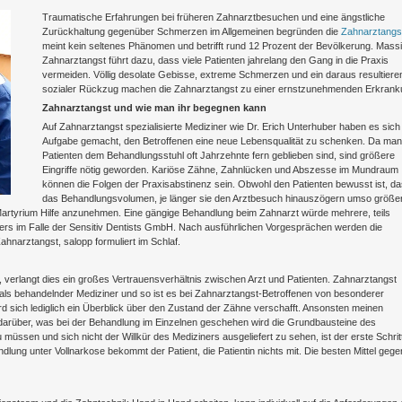
Traumatische Erfahrungen bei früheren Zahnarztbesuchen und eine ängstliche
Zurückhaltung gegenüber Schmerzen im Allgemeinen begründen die
Zahnarztangs
meint kein seltenes Phänomen und betrifft rund 12 Prozent der Bevölkerung. Mass
Zahnarztangst führt dazu, dass viele Patienten jahrelang den Gang in die Praxis
vermeiden. Völlig desolate Gebisse, extreme Schmerzen und ein daraus resultiere
sozialer Rückzug machen die Zahnarztangst zu einer ernstzunehmenden Erkrank
Zahnarztangst und wie man ihr begegnen kann
Auf Zahnarztangst spezialisierte Mediziner wie Dr. Erich Unterhuber haben es sich
Aufgabe gemacht, den Betroffenen eine neue Lebensqualität zu schenken. Da ma
Patienten dem Behandlungsstuhl oft Jahrzehnte fern geblieben sind, sind größere
Eingriffe nötig geworden. Kariöse Zähne, Zahnlücken und Abszesse im Mundraum
können die Folgen der Praxisabstinenz sein. Obwohl den Patienten bewusst ist, d
das Behandlungsvolumen, je länger sie den Arztbesuch hinauszögern umso größe
 Martyrium Hilfe anzunehmen. Eine gängige Behandlung beim Zahnarzt würde mehrere, teils
ers im Falle der Sensitiv Dentists GmbH. Nach ausführlichen Vorgesprächen werden die
ahnarztangst, salopp formuliert im Schlaf.
, verlangt dies ein großes Vertrauensverhältnis zwischen Arzt und Patienten. Zahnarztangst
mals behandelnder Mediziner und so ist es bei Zahnarztangst-Betroffenen von besonderer
 sich lediglich ein Überblick über den Zustand der Zähne verschafft. Ansonsten meinen
darüber, was bei der Behandlung im Einzelnen geschehen wird die Grundbausteine des
üssen und sich nicht der Willkür des Mediziners ausgeliefert zu sehen, ist der erste Schrit
ung unter Vollnarkose bekommt der Patient, die Patientin nichts mit. Die besten Mittel gege