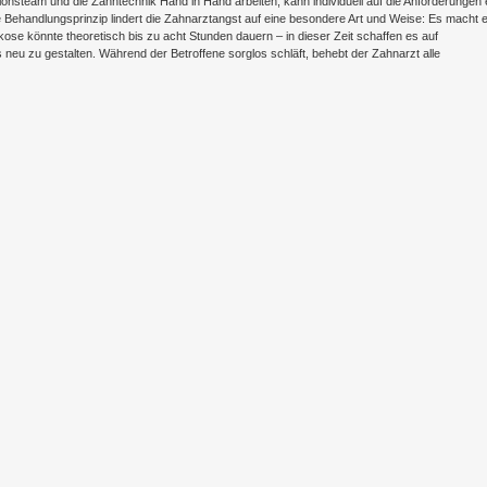
ionsteam und die Zahntechnik Hand in Hand arbeiten, kann individuell auf die Anforderungen 
ehandlungsprinzip lindert die Zahnarztangst auf eine besondere Art und Weise: Es macht e
ose könnte theoretisch bis zu acht Stunden dauern – in dieser Zeit schaffen es auf
 neu zu gestalten. Während der Betroffene sorglos schläft, behebt der Zahnarzt alle