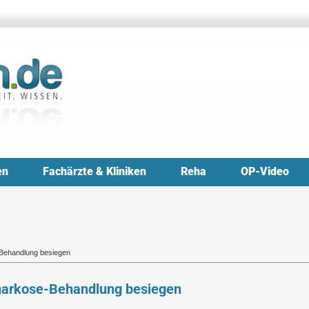
en
Fachärzte & Kliniken
Reha
OP-Video
-Behandlung besiegen
lnarkose-Behandlung besiegen