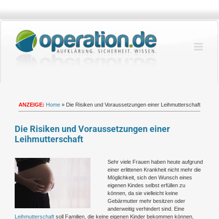
Zum
Inhalt
springen
ANZEIGE:
Home
»
Die Risiken und Voraussetzungen einer Leihmutterschaft
Die Risiken und Voraussetzungen einer
Leihmutterschaft
Zeige
Sehr viele Frauen haben heute aufgrund
grösseres
einer erlittenen Krankheit nicht mehr die
Bild
Möglichkeit, sich den Wunsch eines
eigenen Kindes selbst erfüllen zu
können, da sie vielleicht keine
Gebärmutter mehr besitzen oder
anderweitig verhindert sind. Eine
Leihmutterschaft
soll Familien, die keine eigenen Kinder bekommen können,