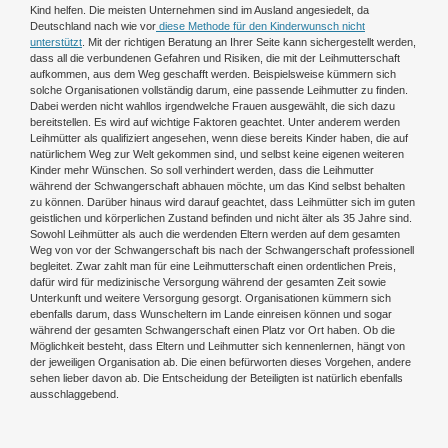
Kind helfen. Die meisten Unternehmen sind im Ausland angesiedelt, da
Deutschland nach wie vor
diese Methode für den Kinderwunsch nicht
unterstützt
. Mit der richtigen Beratung an Ihrer Seite kann sichergestellt werden,
dass all die verbundenen Gefahren und Risiken, die mit der Leihmutterschaft
aufkommen, aus dem Weg geschafft werden. Beispielsweise kümmern sich
solche Organisationen vollständig darum, eine passende Leihmutter zu finden.
Dabei werden nicht wahllos irgendwelche Frauen ausgewählt, die sich dazu
bereitstellen. Es wird auf wichtige Faktoren geachtet. Unter anderem werden
Leihmütter als qualifiziert angesehen, wenn diese bereits Kinder haben, die auf
natürlichem Weg zur Welt gekommen sind, und selbst keine eigenen weiteren
Kinder mehr Wünschen. So soll verhindert werden, dass die Leihmutter
während der Schwangerschaft abhauen möchte, um das Kind selbst behalten
zu können. Darüber hinaus wird darauf geachtet, dass Leihmütter sich im guten
geistlichen und körperlichen Zustand befinden und nicht älter als 35 Jahre sind.
Sowohl Leihmütter als auch die werdenden Eltern werden auf dem gesamten
Weg von vor der Schwangerschaft bis nach der Schwangerschaft professionell
begleitet. Zwar zahlt man für eine Leihmutterschaft einen ordentlichen Preis,
dafür wird für medizinische Versorgung während der gesamten Zeit sowie
Unterkunft und weitere Versorgung gesorgt. Organisationen kümmern sich
ebenfalls darum, dass Wunscheltern im Lande einreisen können und sogar
während der gesamten Schwangerschaft einen Platz vor Ort haben. Ob die
Möglichkeit besteht, dass Eltern und Leihmutter sich kennenlernen, hängt von
der jeweiligen Organisation ab. Die einen befürworten dieses Vorgehen, andere
sehen lieber davon ab. Die Entscheidung der Beteiligten ist natürlich ebenfalls
ausschlaggebend.