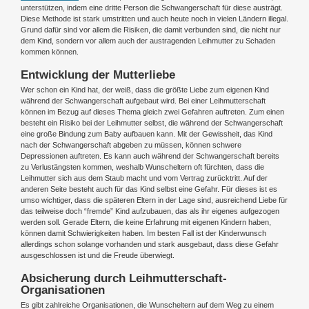
unterstützen, indem eine dritte Person die Schwangerschaft für diese austrägt.
Diese Methode ist stark umstritten und auch heute noch in vielen Ländern illegal.
Grund dafür sind vor allem die Risiken, die damit verbunden sind, die nicht nur
dem Kind, sondern vor allem auch der austragenden Leihmutter zu Schaden
kommen können.
Entwicklung der Mutterliebe
Wer schon ein Kind hat, der weiß, dass die größte Liebe zum eigenen Kind
während der Schwangerschaft aufgebaut wird. Bei einer Leihmutterschaft
können im Bezug auf dieses Thema gleich zwei Gefahren auftreten. Zum einen
besteht ein Risiko bei der Leihmutter selbst, die während der Schwangerschaft
eine große Bindung zum Baby aufbauen kann. Mit der Gewissheit, das Kind
nach der Schwangerschaft abgeben zu müssen, können schwere
Depressionen auftreten. Es kann auch während der Schwangerschaft bereits
zu Verlustängsten kommen, weshalb Wunscheltern oft fürchten, dass die
Leihmutter sich aus dem Staub macht und vom Vertrag zurücktritt. Auf der
anderen Seite besteht auch für das Kind selbst eine Gefahr. Für dieses ist es
umso wichtiger, dass die späteren Eltern in der Lage sind, ausreichend Liebe für
das teilweise doch “fremde” Kind aufzubauen, das als ihr eigenes aufgezogen
werden soll. Gerade Eltern, die keine Erfahrung mit eigenen Kindern haben,
können damit Schwierigkeiten haben. Im besten Fall ist der Kinderwunsch
allerdings schon solange vorhanden und stark ausgebaut, dass diese Gefahr
ausgeschlossen ist und die Freude überwiegt.
Absicherung durch Leihmutterschaft-
Organisationen
Es gibt zahlreiche Organisationen, die Wunscheltern auf dem Weg zu einem