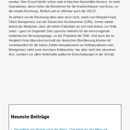
werden. Den Grund hierfür sehen viele in falschen finanziellen Anreize: Je mehr
Operationen, desto höher die Einnahmen für die Krankenhäuser und Ärzte, so
die simple Rechnung. Ähnlich sah es offenbar auch die OECD.
So einfach sei die Rechnung dann aber doch nicht, meint zum Beispiel Frank
Ulrich Montgomery von der Deutschen Ärztekammer (DÄK). Immer wieder
betont der Mediziner, dass die hohen Fallzahlen an sich kein Anlass zur Kritik
seien – ganz im Gegenteil: Dies spreche vielmehr für die hervorragende
medizinische Versorgungslage, so der Präsident der DÄK. Und auch der im
Vergleich hohe Altersdurchschnitt der deutschen Bevölkerung könnte mit
verantwortlich für die hohen Zahlen beispielsweise an Hüftoperationen sein.
Montgomery sieht zwar durchaus Kritikpunkte, hier aber nicht den einzelnen
Arzt, sondern vor allem fehlerhafte politische Entscheidungen in der Schuld.
Neueste Beiträge
Hautpflege am Stumpf nach der Reha: Checkliste für den Alltag mit