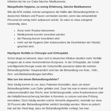
Infektion bis hin zur Gabe falscher Medikamente.
Mangelhafte Hygiene, zu wenig Erfahrung, falsche Medikamente
Wie die AOK meldet, könnte wenigstens die Hälfte aller Behandlungsfehler in
deutschen Kliniken und Praxen vermieden werden, wenn das behandelnde
Personal ein wenig mehr aufpassen würde. So wäre es etwa zwingend
notwendig, dass
Ärzte mehr Routine bekommen
Medikamente korrekt verordnet werden
die Planung besser koordiniert wird
mehr auf die Hygiene (hier insbesondere die Desinfektion der Hände)
geachtet wird.
Häufigste Vorfälle in Chirurgie und Orthopädie
Schon lange ist bekannt, dass sich in deutschen Kliniken deutlich mehr Vorfälle
ereignen als in einer herkömmlichen Arztpraxis. In der Orthopädie, der Unfall-
und Allgemeinchirurgie sowie der Geburtshilfe passieren dabei die meisten
Behandlungsfehler. Hauptsächlich sind hier die Behandlung von Knie-, Hüft-,
Arm- und Beinbehandlungen betroffen.
Was tun bei einem Behandlungsfehler?
Sehr häufig kommt es vor, dass Patienten feststellen, dass sie einem
Behandlungsfehler zum Opfer gefallen sind. Zwar hat man in einem solchen Fall
selbstverständlich das Recht, eine Schlichtungsstelle, seine Krankenkasse oder
die Haftpflichtversicherung hierüber in Kenntnis zu setzen und eine Prüfung
einzuleiten. Doch häufig werden solche Vorwürfe abgewehrt, weshalb nur etwa
30 Prozent aller Behandlungsfehler wirklich bestätigt werden. Wenn es jedoch
klar auf der Hand liegt, dass ein Behandlungsfehler vorliegt, hat man