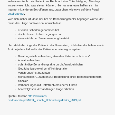
selbstverständlich als Patient das Recht auf eine Entschädigung. Allerdings
wissen viele nicht, was sie tun können. Hier kann es etwa helfen, sich im
Internet mit anderen Betroffenen auszutauschen, wie etwa auf dem Portal
gutefrage.net
.
Wer sich sicher ist, dass bei ihm ein Behandlungsfehler begangen wurde, der
muss drei Dinge nachweisen, nämlich dass:
er einen Schaden genommen hat
der Arzt einen Fehler begangen hat
ein ursächlicher Zusammenhang besteht
Hier steht allerdings der Patient in der Beweislast, nicht etwa der behandelnde
Arzt. In jedem Fall sollte der Patient aber wie folgt vorgehen:
Beratungsstelle aufsuchen, etwa den Patientenschutz e.V.
Anwalt aufsuchen
vollständige Behandlungsakte durch Anwalt einholen
Gedächtnisprotokoll schriftlich festhalten
Verjährungsfrist beachten
fachkundiges Gutachten zur Bestätigung eines Behandlungsfehlers
einholen
Verhandlungen mit Haftpflichtversicherer führen
bei erfolglosen Verhandlungen Klage erheben
Quelle Statistik:
http://www.mds-
ev.de/media/pdf/MDK_Bericht_Behandlungsfehler_2013.pdf