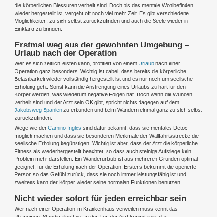
die körperlichen Blessuren verheilt sind. Doch bis das mentale Wohlbefinden
wieder hergestellt ist, vergeht oft noch viel mehr Zeit. Es gibt verschiedene
Möglichkeiten, zu sich selbst zurückzufinden und auch die Seele wieder in
Einklang zu bringen.
Erstmal weg aus der gewohnten Umgebung –
Urlaub nach der Operation
Wer es sich zeitlich leisten kann, profitiert von einem
Urlaub
nach einer
Operation ganz besonders. Wichtig ist dabei, dass bereits die körperliche
Belastbarkeit wieder vollständig hergestellt ist und es nur noch um seelische
Erholung geht. Sonst kann die Anstrengung eines Urlaubs zu hart für den
Körper werden, was wiederum negative Folgen hat. Doch wenn die Wunden
verheilt sind und der Arzt sein OK gibt, spricht nichts dagegen auf dem
Jakobsweg Spanien
zu erkunden und beim Wandern einmal ganz zu sich selbst
zurückzufinden.
Wege wie der
Camino Ingles
sind dafür bekannt, dass sie mentales Detox
möglich machen und dass sie besonderen Merkmale der Wallfahrtsstrecke die
seelische Erholung begünstigen. Wichtig ist aber, dass der Arzt die körperliche
Fitness als wiederhergestellt beachtet, so dass auch steinige Aufstiege kein
Problem mehr darstellen. Ein Wanderurlaub ist aus mehreren Gründen optimal
geeignet, für die Erholung nach der Operation. Erstens bekommt die operierte
Person so das Gefühl zurück, dass sie noch immer leistungsfähig ist und
zweitens kann der Körper wieder seine normalen Funktionen benutzen.
Nicht wieder sofort für jeden erreichbar sein
Wer nach einer Operation im Krankenhaus verweilen muss kennt das
Phänomen. Ständig klopft es an der Tür, der Arzt kommt rein, das