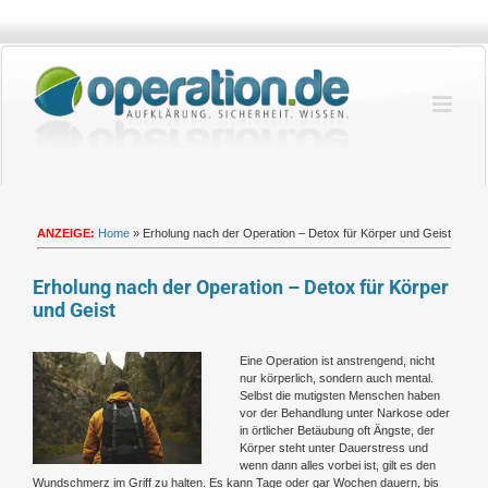
Zum
Inhalt
springen
ANZEIGE:
Home
»
Erholung nach der Operation – Detox für Körper und Geist
Erholung nach der Operation – Detox für Körper
und Geist
Zeige
Eine Operation ist anstrengend, nicht
grösseres
nur körperlich, sondern auch mental.
Bild
Selbst die mutigsten Menschen haben
vor der Behandlung unter Narkose oder
in örtlicher Betäubung oft Ängste, der
Körper steht unter Dauerstress und
wenn dann alles vorbei ist, gilt es den
Wundschmerz im Griff zu halten. Es kann Tage oder gar Wochen dauern, bis