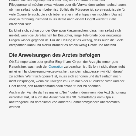
Pflegepersonal möchte etwas wissen oder die Verwandten wollen nachschauen,
ob man selbst noch am Leben ist. So lieb die Fürsorge ist, so stressig ist sie für
viele Operierte auch, die sich lieber erst einmal entspannen möchten. Das ist
völlig in Ordnung, niemand muss direkt nach einem Eingriff wieder für alle
erreichbar sein.
Es lohnt sich, schon vor der Operation klarzumachen, dass man selbst sich
meldet, wenn die Bereitschaft für Besucher, lange Telefonate oder neugierige
Fragen wieder gegeben ist. Für die Heilung ist es wichtig, dass auch die Seele
entspannen kann und hierfür braucht es oft ein wenig Detox und Abstand.
Die Anweisungen des Arztes befolgen
Ob Zahnoperation oder großer Eingriff am Körper, der Arzt gibt immer gute
Ratschläge, was nach der
Operation
zu beachten ist. Es lohnt sich, diese nicht
mit einer Handbewegung wegzuwischen, sondern stattdessen wirklich darauf
zu achten. Wer frisch operiert ist, muss sich schonen und darf einfach noch
nicht einspringen, wenn die Kollegen im Büro nach der Rückkehr rufen und der
Chef bettelt, den Krankenstand doch etwas früher zu beenden.
Auch in der Familie darf es mal ein „Nein“ geben, denn wenn der Arzt Schonung
verordnet hat, ist auch das Ausrichten des 90. Geburtstags vom Opa zu
anstrengend und darf einmal von anderen Familienmitgliedern übernommen
werden.