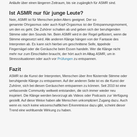
Anläufe über einen längeren Zeitraum, bis sie zugänglich für ASMR sind.
Ist ASMR nur für junge Leute?
Nein, ASMR ist für Menschen jeden Alters geeignet. Der so
genannte Ohrgasmus oder auch Kopf-Orgasmus ist der Entspannungsmoment,
um den es geht. Die Zuhörer schalten ab und geben sich der beruhigenden
Stimme oder den Sounds hin. Beim ASMR wird in der Regel geflüstert, wenn die
Stimme eingesetzt wird. Alle anderen Klänge hängen von der Fantasie des
Interpreten ab. Es kann sich hierbei um geschnittene Seife, tippelnde
Fingernägel oder die Geräusche beim Essen handeln. Wer die Klänge nicht
mehr nur zum Einschlafen braucht, der hört auch im Alltag ASMR, um in
Stresssituationen oder auch vor
Prüfungen
zu entspannen.
Fazit
ASMR ist die Kunst der Interpreten, Menschen über ihre flüsternde Stimme oder
beruhigende Klänge zu entspannen. Auf der anderen Seite ist es die Kunst der
Zuhörer, sich bei diesen Geräuschen entspannen zu können. Seit 2010 ist eine
umfassende Community weltweit entstanden, die sich immer wieder neu
inspiriert. Die Klänge werden bevorzugt als Videos oder Podcasts zur Verfügung
gestellt. Auf diese Weise haben alle Menschen unkompliziert Zugang dazu. Auch
wenn es noch keine wissenschaftlichen Erkenntnisse dazu gibt, scheint dieser
Trend eine wohltuende Wirkung zu haben.