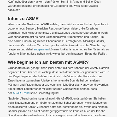
Kopf, geht über den Nacken, den Rücken bis hin in Arme und Beine. Doch
warum hören sich Personen solche Geräusche an? Was ist der Zweck
dahinter?
Infos zu ASMR
Wenn man die Abkürzung ASMR auflöst, dann wird es in englischer Sprache mit
„Autonomous Sensory Meridian Response“ beschrieben. Hierfür gibt es
allerdings noch keine annehmbare und passende deutsche Übersetzung. Auch
wissenschaftlich gibt es noch keine fundierten Erkenntnisse und Belege, um
eine solide Einordnung dieses Phänomens zu ermöglichen. Allerdings ist klar,
dass eine Vielzahl von Menschen positiv auf die leise akustische Stimulierung
reagieren und dabei
entspannen
können. Unklar ist aber, ob es hierfür jemals so
fundierte Erkenntnisse geben wird, wie es bei den binauralen Beats der Fall ist.
Wie beginne ich am besten mit ASMR?
Grundsätzlich sei gesagt, dass jeder sofort mit dem Anhören der ASMR-Dateien
beginnen kann. Aber es ist wichtig, dass sich dafür auch Zeit genommen wird. In
der Regel beginnen die Zuhörer damit, sich die Videos oder Podcasts zum
Einschlafen anzumachen. Übrigens kommen die Sounds bei den meisten
Männern und Frauen besser an, wenn sie nicht über das Handy gehört werden.
Ein externer Lautsprecher mit einer soliden Qualität zeigt schnell, dass
der
ASMR-Trend
seine Berechtigung hat.
Nach der Abendroutine ist es sinnvoll, die ASMR-Sounds zu hören. Sie helfen
beim Entspannen und ermöglichen auch bei Schlafstörungen vielen Menschen
einen solideren Schlaf. Zunächst setzt das Kopfkribbeln ein. Wenn das nicht so
ist oder jemand sich nicht positiv getriggert fühlt, so kann es auch der falsche
Sound sein. Außerdem braucht es bei einigen Leuten durchaus auch mehrere