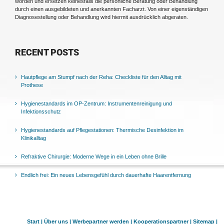
worden und ersetzen keinesfalls die persönliche Beratung oder Behandlung
durch einen ausgebildeten und anerkannten Facharzt. Von einer eigenständigen
Diagnosestellung oder Behandlung wird hiermit ausdrücklich abgeraten.
RECENT POSTS
Hautpflege am Stumpf nach der Reha: Checkliste für den Alltag mit
Prothese
Hygienestandards im OP-Zentrum: Instrumentenreinigung und
Infektionsschutz
Hygienestandards auf Pflegestationen: Thermische Desinfektion im
Klinikalltag
Refraktive Chirurgie: Moderne Wege in ein Leben ohne Brille
Endlich frei: Ein neues Lebensgefühl durch dauerhafte Haarentfernung
Start |
Über uns |
Werbepartner werden |
Kooperationspartner |
Sitemap |