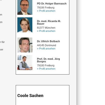
PD Dr. Holger Bannasch
79106 Freiburg
» Profil ansehen
en
Dr. med. Ricarda M.
den
Bauer
81377 München
» Profil ansehen
Dr. Ullrich Bolbach
 für
44145 Dortmund
» Profil ansehen
ser
Prof. Dr. med. Jörg
Borges
79100 Freiburg
» Profil ansehen
Coole Sachen