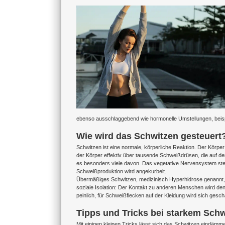
Zeige
grösseres
Bild
ebenso ausschlaggebend wie hormonelle Umstellungen, beis
Wie wird das Schwitzen gesteuert
Schwitzen ist eine normale, körperliche Reaktion. Der Körp
der Körper effektiv über tausende Schweißdrüsen, die auf der
es besonders viele davon. Das vegetative Nervensystem steue
Schweißproduktion wird angekurbelt.
Übermäßiges Schwitzen, medizinisch Hyperhidrose genannt, k
soziale Isolation: Der Kontakt zu anderen Menschen wird 
peinlich, für Schweißflecken auf der Kleidung wird sich gesc
Tipps und Tricks bei starkem Sch
Mit einigen kleinen Tricks lässt sich das Schwitzen eindä