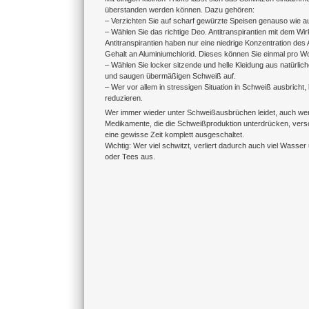
überstanden werden können. Dazu gehören:
– Verzichten Sie auf scharf gewürzte Speisen genauso wie au
– Wählen Sie das richtige Deo. Antitranspirantien mit dem Wir
Antitranspirantien haben nur eine niedrige Konzentration d
Gehalt an Aluminiumchlorid. Dieses können Sie einmal pro W
– Wählen Sie locker sitzende und helle Kleidung aus natürlich
und saugen übermäßigen Schweiß auf.
– Wer vor allem in stressigen Situation in Schweiß ausbrich
reduzieren.
Wer immer wieder unter Schweißausbrüchen leidet, auch wenn 
Medikamente, die die Schweißproduktion unterdrücken, vers
eine gewisse Zeit komplett ausgeschaltet.
Wichtig: Wer viel schwitzt, verliert dadurch auch viel Wasser
oder Tees aus.