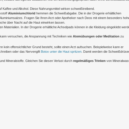
f Kaffee und Alkohol. Diese Nahrungsmittel wirken schweißtreibend.
kstoff
Aluminiumchlorid
hemmen die Schweißabgabe. Die in der Drogerie erhältlichen
es Aluminiumsalzes. Fragen Sie Ihren Arzt oder Apotheker nach Deos mit einem besonders hoh
oche über Nacht auf die Haut einwirken lassen.
en Materialien. In der Drogerie erhältliche Achselpads können in die Kleidung eingeklebt wer
t, kann versuchen, die Anspannung mit Techniken wie
Atemübungen oder Meditation
zu
kein offensichtlicher Grund besteht, sollte einen Arzt aufsuchen. Beispielweise kann er
chreiben oder das Nervengift
Botox unter die Haut spritzen
. Damit werden die Schweißdrüsen
 und Mineralstoffe. Gleichen Sie diesen Verlust durch
regelmäßiges Trinken
von Mineralwas