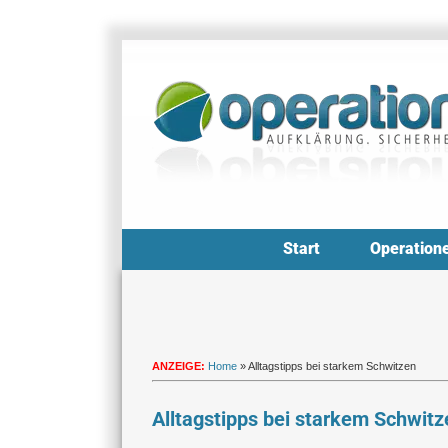
Zum
Inhalt
springen
Start
Operation
ANZEIGE:
Home
»
Alltagstipps bei starkem Schwitzen
Alltagstipps bei starkem Schwitz