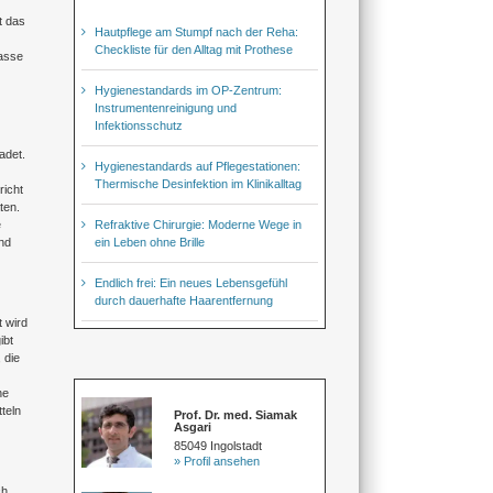
t das
Hautpflege am Stumpf nach der Reha:
Checkliste für den Alltag mit Prothese
asse
Hygienestandards im OP-Zentrum:
Instrumentenreinigung und
Infektionsschutz
adet.
Hygienestandards auf Pflegestationen:
Thermische Desinfektion im Klinikalltag
richt
ten.
Refraktive Chirurgie: Moderne Wege in
e
ein Leben ohne Brille
nd
Endlich frei: Ein neues Lebensgefühl
durch dauerhafte Haarentfernung
 wird
ibt
 die
ne
teln
Prof. Dr. med. Siamak
Asgari
85049 Ingolstadt
» Profil ansehen
ch