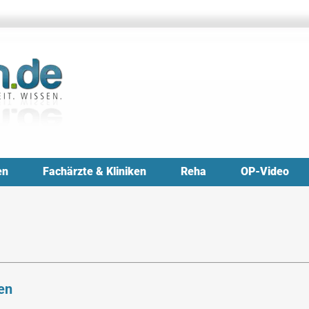
en
Fachärzte & Kliniken
Reha
OP-Video
en