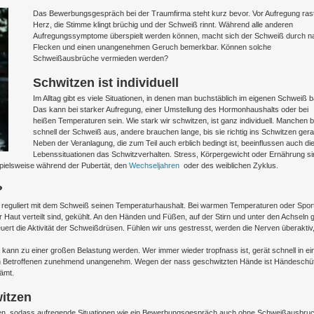
Das Bewerbungsgespräch bei der Traumfirma steht kurz bevor. Vor Aufregung ras
Herz, die Stimme klingt brüchig und der Schweiß rinnt. Während alle anderen
Aufregungssymptome überspielt werden können, macht sich der Schweiß durch n
Flecken und einen unangenehmen Geruch bemerkbar. Können solche
Schweißausbrüche vermieden werden?
Schwitzen ist individuell
Im Alltag gibt es viele Situationen, in denen man buchstäblich im eigenen Schweiß b
Das kann bei starker Aufregung, einer Umstellung des Hormonhaushalts oder bei
heißen Temperaturen sein. Wie stark wir schwitzen, ist ganz individuell. Manchen b
schnell der Schweiß aus, andere brauchen lange, bis sie richtig ins Schwitzen gera
Neben der Veranlagung, die zum Teil auch erblich bedingt ist, beeinflussen auch di
Lebenssituationen das Schwitzverhalten. Stress, Körpergewicht oder Ernährung si
pielsweise während der Pubertät, den
Wechseljahren
oder des weiblichen Zyklus.
?
er reguliert mit dem Schweiß seinen Temperaturhaushalt. Bei warmen Temperaturen oder Sport
 Haut verteilt sind, gekühlt. An den Händen und Füßen, auf der Stirn und unter den Achseln g
rt die Aktivität der Schweißdrüsen. Fühlen wir uns gestresst, werden die Nerven überaktiv,
ann zu einer großen Belastung werden. Wer immer wieder tropfnass ist, gerät schnell in ei
den Betroffenen zunehmend unangenehm. Wegen der nass geschwitzten Hände ist Händeschüt
hämt.
witzen
mmen, sodass aufregende Situationen wie ein Bewerbungsgespräch auch ohne Schweißausbru