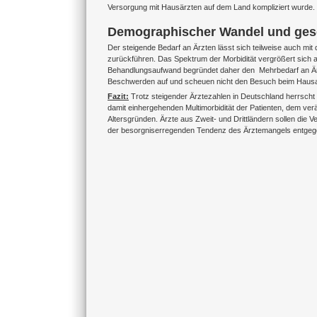
Versorgung mit Hausärzten auf dem Land kompliziert wurde. In
Demographischer Wandel und gesel
Der steigende Bedarf an Ärzten lässt sich teilweise auch mi
zurückführen. Das Spektrum der Morbidität vergrößert sich 
Behandlungsaufwand begründet daher den Mehrbedarf an Ärzt
Beschwerden auf und scheuen nicht den Besuch beim Hausarz
Fazit:
Trotz steigender Ärztezahlen in Deutschland herrsch
damit einhergehenden Multimorbidität der Patienten, dem ve
Altersgründen. Ärzte aus Zweit- und Drittländern sollen di
der besorgniserregenden Tendenz des Ärztemangels entgeg