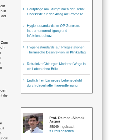
inem
Hautpflege am Stumpf nach der Reha:
n in
Checkliste für den Alltag mit Prothese
 der
Hygienestandards im OP-Zentrum:
Instrumentenreinigung und
Infektionsschutz
. Zum
Hygienestandards auf Pflegestationen:
echt
Thermische Desinfektion im Klinikalltag
m
r
r
Refraktive Chirurgie: Moderne Wege in
er
ein Leben ohne Brille
Endlich frei: Ein neues Lebensgefühl
durch dauerhafte Haarentfernung
euen
t die
Prof. Dr. med. Siamak
Asgari
em
85049 Ingolstadt
aus
» Profil ansehen
te
r die