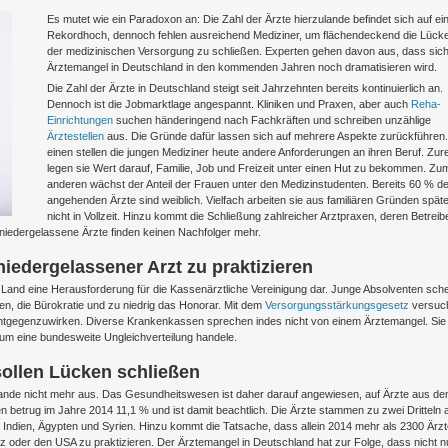
Es mutet wie ein Paradoxon an: Die Zahl der Ärzte hierzulande befindet sich auf e
Rekordhoch, dennoch fehlen ausreichend Mediziner, um flächendeckend die Lücke
der medizinischen Versorgung zu schließen. Experten gehen davon aus, dass sich
Ärztemangel in Deutschland in den kommenden Jahren noch dramatisieren wird.
Die Zahl der Ärzte in Deutschland steigt seit Jahrzehnten bereits kontinuierlich an.
Dennoch ist die Jobmarktlage angespannt. Kliniken und Praxen, aber auch
Reha-
Einrichtungen
suchen händeringend nach Fachkräften und schreiben unzählige
Ärztestellen
aus. Die Gründe dafür lassen sich auf mehrere Aspekte zurückführen
einen stellen die jungen Mediziner heute andere Anforderungen an ihren Beruf. Zur
legen sie Wert darauf, Familie, Job und Freizeit unter einen Hut zu bekommen. Zu
anderen wächst der Anteil der Frauen unter den Medizinstudenten. Bereits 60 % de
angehenden Ärzte sind weiblich. Vielfach arbeiten sie aus familiären Gründen späte
nicht in Vollzeit. Hinzu kommt die Schließung zahlreicher Arztpraxen, deren Betreib
iedergelassene Ärzte finden keinen Nachfolger mehr.
 niedergelassener Arzt zu praktizieren
 Land eine Herausforderung für die Kassenärztliche Vereinigung dar. Junge Absolventen sch
ken, die Bürokratie und zu niedrig das Honorar. Mit dem
Versorgungsstärkungsgesetz
versuch
ntgegenzuwirken. Diverse Krankenkassen sprechen indes nicht von einem Ärztemangel. Sie
 um eine bundesweite Ungleichverteilung handele.
sollen Lücken schließen
zulande nicht mehr aus. Das Gesundheitswesen ist daher darauf angewiesen, auf Ärzte aus d
 betrug im Jahre 2014 11,1 % und ist damit beachtlich. Die Ärzte stammen zu zwei Dritteln 
a Indien, Ägypten und Syrien. Hinzu kommt die Tatsache, dass allein 2014 mehr als 2300 Ärz
 oder den USA zu praktizieren. Der Ärztemangel in Deutschland hat zur Folge, dass nicht nu