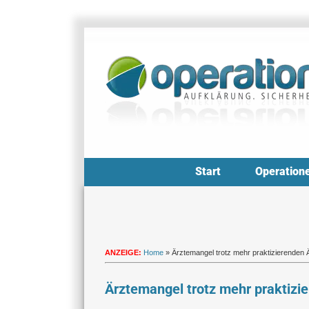
Zum
Inhalt
springen
Start
Operation
ANZEIGE:
Home
»
Ärztemangel trotz mehr praktizierenden 
Ärztemangel trotz mehr praktizi