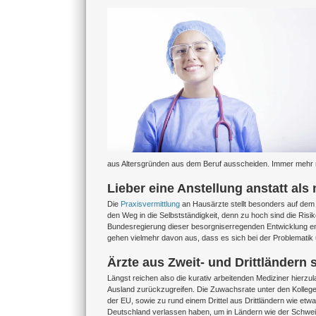
Zeige
grösseres
Bild
aus Altersgründen aus dem Beruf ausscheiden. Immer mehr n
Lieber eine Anstellung anstatt als
Die
Praxisvermittlung
an Hausärzte stellt besonders auf dem
den Weg in die Selbstständigkeit, denn zu hoch sind die Risi
Bundesregierung dieser besorgniserregenden Entwicklung e
gehen vielmehr davon aus, dass es sich bei der Problematik
Ärzte aus Zweit- und Drittländern 
Längst reichen also die kurativ arbeitenden Mediziner hier
Ausland zurückzugreifen. Die Zuwachsrate unter den Kollegen
der EU, sowie zu rund einem Drittel aus Drittländern wie etw
Deutschland verlassen haben, um in Ländern wie der Schweiz