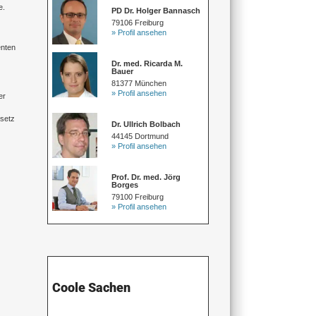
e.
PD Dr. Holger Bannasch
79106 Freiburg
» Profil ansehen
enten
Dr. med. Ricarda M.
Bauer
81377 München
» Profil ansehen
er
esetz
Dr. Ullrich Bolbach
44145 Dortmund
» Profil ansehen
Prof. Dr. med. Jörg
Borges
79100 Freiburg
» Profil ansehen
Coole Sachen