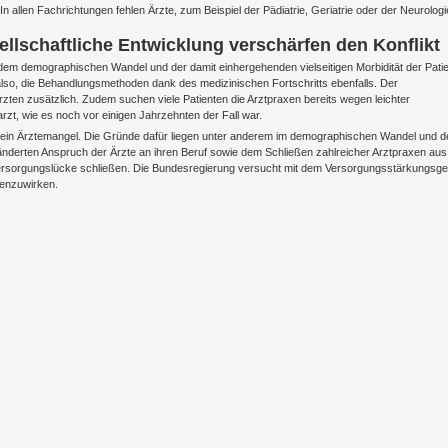
 allen Fachrichtungen fehlen Ärzte, zum Beispiel der Pädiatrie, Geriatrie oder der Neurologi
lschaftliche Entwicklung verschärfen den Konflikt
t dem demographischen Wandel und der damit einhergehenden vielseitigen Morbidität der Pati
also, die Behandlungsmethoden dank des medizinischen Fortschritts ebenfalls. Der
en zusätzlich. Zudem suchen viele Patienten die Arztpraxen bereits wegen leichter
t, wie es noch vor einigen Jahrzehnten der Fall war.
t ein Ärztemangel. Die Gründe dafür liegen unter anderem im demographischen Wandel und d
ränderten Anspruch der Ärzte an ihren Beruf sowie dem Schließen zahlreicher Arztpraxen aus
e Versorgungslücke schließen. Die Bundesregierung versucht mit dem Versorgungsstärkungsg
enzuwirken.