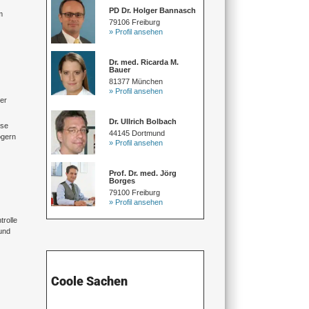
PD Dr. Holger Bannasch
m
79106 Freiburg
» Profil ansehen
Dr. med. Ricarda M.
Bauer
81377 München
» Profil ansehen
der
Dr. Ullrich Bolbach
ese
44145 Dortmund
ögern
» Profil ansehen
Prof. Dr. med. Jörg
Borges
79100 Freiburg
» Profil ansehen
rolle
und
Coole Sachen