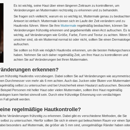
Es ist wichtig, seine Haut über einen längeren Zeitraum zu kontrollieren, um
Veränderungen an Muttermalen rechtzeitig zu erkennen und zu behandeln.
Sie fragen sich vielleicht, warum es so wichtig ist, Muttermale genau zu beobachten
Antwort ist einfach: Muttermale können sich im Laufe der Zeit verändern und zu
Hautkrebs führen. Wenn Sie Ihre
Muttermale
regelmäßig beobachten, können Sie
Veränderungen frühzeitig erkennen und gegebenenfalls einen Arzt aufsuchen. Es is
wichtig, auf Veränderungen wie Größe, Farbe, Form und Textur zu achten. Wenn S
unsicher sind, ob ein Muttermal normal ist oder nicht, sollten Sie einen Dermatolog
aufsuchen.
Sie sollten so früh wie möglich Hautkrebs erkennen, um die besten Heilungschanc
haben. Nehmen Sie sich daher regelmäßig Zeit, um Ihre Haut zu kontrollieren und
achten Sie auf Veränderungen bei Ihren Muttermalen.
eränderungen erkennen?
 um frühzeitig Hautkrebs vorzubeugen. Dabei sollten Sie auf Veränderungen wie asymmetris
nen Durchmesser von mehr als 6 mm achten. Auch das Jucken oder Bluten von Muttermale
regelmäßig selbst zu untersuchen und bei Unsicherheit einen Hautarzt aufzusuchen. Besond
eispiel Personen mit heller Haut oder vielen Muttermalen, sollten ihre Haut regelmäßig
tologen kann hierbei sinnvoll sein. Durch eine frühzeitige Erkennung von verdächtigen
 Fall geheilt werden.
 eine regelmäßige Hautkontrolle?
gliche Veränderungen frühzeitig zu erkennen. Dabei gibt es verschiedene Methoden, die Sie
selbst zu untersuchen. Hierfür sollten Sie sich in einem gut beleuchteten Raum vor einen Sp
dabei besonders auf Muttermale, die größer als 5 mm sind, unregelmäßige Ränder haben oder