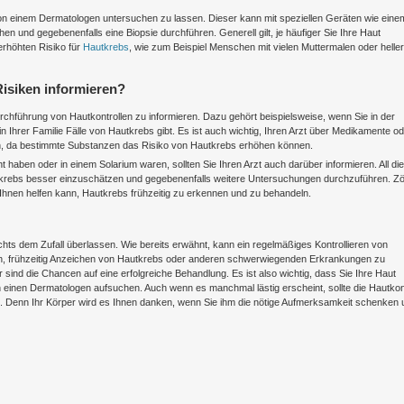
h von einem Dermatologen untersuchen zu lassen. Dieser kann mit speziellen Geräten wie eine
und gegebenenfalls eine Biopsie durchführen. Generell gilt, je häufiger Sie Ihre Haut
erhöhten Risiko für
Hautkrebs
, wie zum Beispiel Menschen mit vielen Muttermalen oder heller
Risiken informieren?
Durchführung von Hautkontrollen zu informieren. Dazu gehört beispielsweise, wenn Sie in der
Ihrer Familie Fälle von Hautkrebs gibt. Es ist auch wichtig, Ihren Arzt über Medikamente o
n, da bestimmte Substanzen das Risiko von Hautkrebs erhöhen können.
t haben oder in einem Solarium waren, sollten Sie Ihren Arzt auch darüber informieren. All di
utkrebs besser einzuschätzen und gegebenenfalls weitere Untersuchungen durchzuführen. Z
es Ihnen helfen kann, Hautkrebs frühzeitig zu erkennen und zu behandeln.
chts dem Zufall überlassen. Wie bereits erwähnt, kann ein regelmäßiges Kontrollieren von
, frühzeitig Anzeichen von Hautkrebs oder anderen schwerwiegenden Erkrankungen zu
sind die Chancen auf eine erfolgreiche Behandlung. Es ist also wichtig, dass Sie Ihre Haut
einen Dermatologen aufsuchen. Auch wenn es manchmal lästig erscheint, sollte die Hautkont
n. Denn Ihr Körper wird es Ihnen danken, wenn Sie ihm die nötige Aufmerksamkeit schenken 