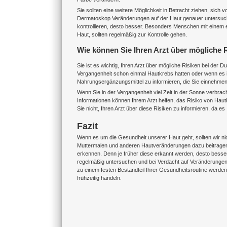
Sie sollten eine weitere Möglichkeit in Betracht ziehen, sic
Dermatoskop Veränderungen auf der Haut genauer untersuchen 
kontrollieren, desto besser. Besonders Menschen mit einem 
Haut, sollten regelmäßig zur Kontrolle gehen.
Wie können Sie Ihren Arzt über mögliche 
Sie ist es wichtig, Ihren Arzt über mögliche Risiken bei der 
Vergangenheit schon einmal Hautkrebs hatten oder wenn es in 
Nahrungsergänzungsmittel zu informieren, die Sie einnehme
Wenn Sie in der Vergangenheit viel Zeit in der Sonne verbrach
Informationen können Ihrem Arzt helfen, das Risiko von Ha
Sie nicht, Ihren Arzt über diese Risiken zu informieren, da 
Fazit
Wenn es um die Gesundheit unserer Haut geht, sollten wir ni
Muttermalen und anderen Hautveränderungen dazu beitragen
erkennen. Denn je früher diese erkannt werden, desto besser 
regelmäßig untersuchen und bei Verdacht auf Veränderungen 
zu einem festen Bestandteil Ihrer Gesundheitsroutine werde
frühzeitig handeln.