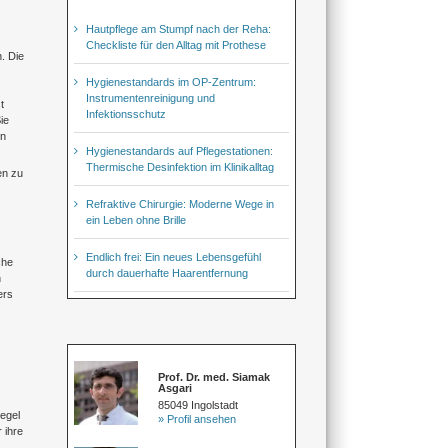
Hautpflege am Stumpf nach der Reha:
Checkliste für den Alltag mit Prothese
. Die
Hygienestandards im OP-Zentrum:
Instrumentenreinigung und
t
Infektionsschutz
ie
en
Hygienestandards auf Pflegestationen:
Thermische Desinfektion im Klinikalltag
en zu
Refraktive Chirurgie: Moderne Wege in
ein Leben ohne Brille
Endlich frei: Ein neues Lebensgefühl
che
durch dauerhafte Haarentfernung
n
ers
Prof. Dr. med. Siamak
Asgari
85049 Ingolstadt
iegel
» Profil ansehen
 ihre