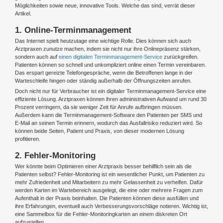
Möglichkeiten sowie neue, innovative Tools. Welche das sind, verrät dieser
Artikel.
1. Online-Terminmanagement
Das Internet spielt heutzutage eine wichtige Rolle. Dies können sich auch
Arztpraxen zunutze machen, indem sie nicht nur ihre Onlinepräsenz stärken,
sondern auch auf
einen digitalen Terminmanagement-Service
zurückgreifen.
Patienten können so schnell und unkompliziert online einen Termin vereinbaren.
Das erspart gereizte Telefongespräche, wenn die Betroffenen lange in der
Warteschleife hingen oder ständig außerhalb der Öffnungszeiten anrufen.
Doch nicht nur für Verbraucher ist ein digitaler Terminmanagement-Service eine
effiziente Lösung. Arztpraxen können ihren administrativen Aufwand um rund 30
Prozent verringern, da sie weniger Zeit für Anrufe aufbringen müssen.
Außerdem kann die Terminmanagement-Software den Patienten per SMS und
E-Mail an seinen Termin erinnern, wodurch das Ausfallrisiko reduziert wird. So
können beide Seiten, Patient und Praxis, von dieser modernen Lösung
profitieren.
2. Fehler-Monitoring
Wer könnte beim Optimieren einer Arztpraxis besser behilflich sein als die
Patienten selbst? Fehler-Monitoring ist ein wesentlicher Punkt, um Patienten zu
mehr Zufriedenheit und Mitarbeitern zu mehr Gelassenheit zu verhelfen. Dafür
werden Karten im Wartebereich ausgelegt, die eine oder mehrere Fragen zum
Aufenthalt in der Praxis beinhalten. Die Patienten können diese ausfüllen und
ihre Erfahrungen, eventuell auch Verbesserungsvorschläge notieren. Wichtig ist,
eine Sammelbox für die Fehler-Monitoringkarten an einem diskreten Ort
aufzustellen.