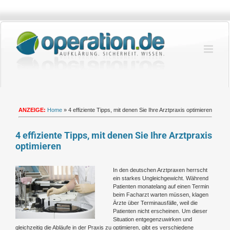
Zum
Inhalt
springen
ANZEIGE:
Home
»
4 effiziente Tipps, mit denen Sie Ihre Arztpraxis optimieren
4 effiziente Tipps, mit denen Sie Ihre Arztpraxis
optimieren
Zeige
In den deutschen Arztpraxen herrscht
grösseres
ein starkes Ungleichgewicht. Während
Bild
Patienten monatelang auf einen Termin
beim Facharzt warten müssen, klagen
Ärzte über Terminausfälle, weil die
Patienten nicht erscheinen. Um dieser
Situation entgegenzuwirken und
gleichzeitig die Abläufe in der Praxis zu optimieren, gibt es verschiedene