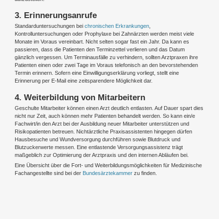
3. Erinnerungsanrufe
Standarduntersuchungen bei
chronischen Erkrankungen
,
Kontrolluntersuchungen oder Prophylaxe bei Zahnärzten werden meist viele
Monate im Voraus vereinbart. Nicht selten sogar fast ein Jahr. Da kann es
passieren, dass die Patienten den Terminzettel verlieren und das Datum
gänzlich vergessen. Um Terminausfälle zu verhindern, sollten Arztpraxen ihre
Patienten einen oder zwei Tage im Voraus telefonisch an den bevorstehenden
Termin erinnern. Sofern eine Einwilligungserklärung vorliegt, stellt eine
Erinnerung per E-Mail eine zeitsparendere Möglichkeit dar.
4. Weiterbildung von Mitarbeitern
Geschulte Mitarbeiter können einen Arzt deutlich entlasten. Auf Dauer spart dies
nicht nur Zeit, auch können mehr Patienten behandelt werden. So kann ein/e
Fachwirt/in den Arzt bei der Ausbildung neuer Mitarbeiter unterstützen und
Risikopatienten betreuen. Nichtärztliche Praxisassistenten hingegen dürfen
Hausbesuche und Wundversorgung durchführen sowie Blutdruck und
Blutzuckerwerte messen. Eine entlastende Versorgungsassistenz trägt
maßgeblich zur Optimierung der Arztpraxis und den internen Abläufen bei.
Eine Übersicht über die Fort- und Weiterbildungsmöglichkeiten für Medizinische
Fachangestellte sind bei der
Bundesärztekammer
zu finden.