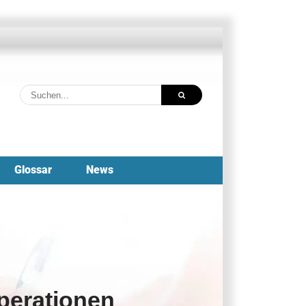
Suche
nach:
Glossar
News
perationen