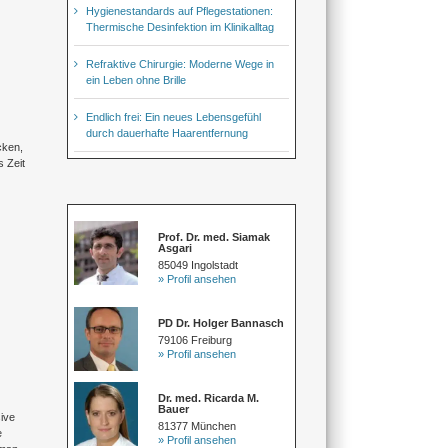
Hygienestandards auf Pflegestationen:
Thermische Desinfektion im Klinikalltag
Refraktive Chirurgie: Moderne Wege in
ein Leben ohne Brille
Endlich frei: Ein neues Lebensgefühl
durch dauerhafte Haarentfernung
cken,
s Zeit
Prof. Dr. med. Siamak
Asgari
85049 Ingolstadt
» Profil ansehen
PD Dr. Holger Bannasch
79106 Freiburg
» Profil ansehen
Dr. med. Ricarda M.
Bauer
sive
81377 München
e
» Profil ansehen