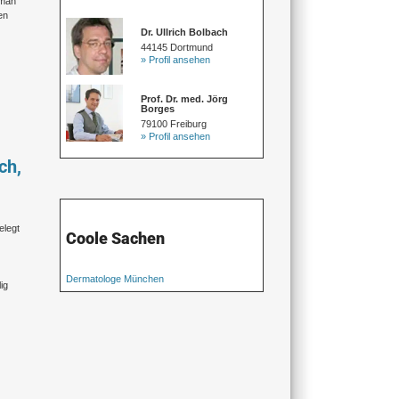
 man
en
Dr. Ullrich Bolbach
44145 Dortmund
» Profil ansehen
Prof. Dr. med. Jörg
Borges
79100 Freiburg
» Profil ansehen
ch,
elegt
Coole Sachen
Dermatologe München
ig