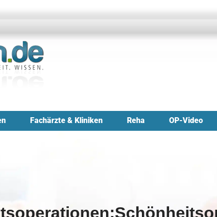
en
Fachärzte & Kliniken
Reha
OP-Video
tsoperationen:Schönheitso