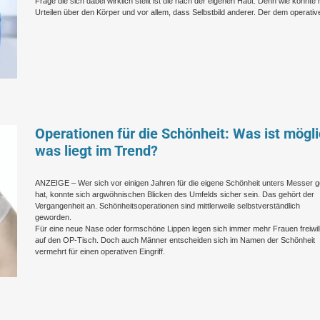
Frage die sich dabei wirklich stellt ist die nach der eigenen Haut. Denn wie könnte
Urteilen über den Körper und vor allem, dass Selbstbild anderer. Der dem operativ
Operationen für die Schönheit: Was ist mögli
was liegt im Trend?
ANZEIGE – Wer sich vor einigen Jahren für die eigene Schönheit unters Messer g
hat, konnte sich argwöhnischen Blicken des Umfelds sicher sein. Das gehört der
Vergangenheit an. Schönheitsoperationen sind mittlerweile selbstverständlich
geworden.
Für eine neue Nase oder formschöne Lippen legen sich immer mehr Frauen freiwill
auf den OP-Tisch. Doch auch Männer entscheiden sich im Namen der Schönheit
vermehrt für einen operativen Eingriff.