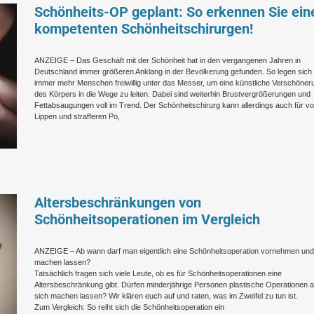
Schönheits-OP geplant: So erkennen Sie ein
kompetenten Schönheitschirurgen!
ANZEIGE – Das Geschäft mit der Schönheit hat in den vergangenen Jahren in
Deutschland immer größeren Anklang in der Bevölkerung gefunden. So legen sich
immer mehr Menschen freiwillig unter das Messer, um eine künstliche Verschöner
des Körpers in die Wege zu leiten. Dabei sind weiterhin Brustvergrößerungen und
Fettabsaugungen voll im Trend. Der Schönheitschirurg kann allerdings auch für vo
Lippen und strafferen Po,
Altersbeschränkungen von
Schönheitsoperationen im Vergleich
ANZEIGE – Ab wann darf man eigentlich eine Schönheitsoperation vornehmen und
machen lassen?
Tatsächlich fragen sich viele Leute, ob es für Schönheitsoperationen eine
Altersbeschränkung gibt. Dürfen minderjährige Personen plastische Operationen 
sich machen lassen? Wir klären euch auf und raten, was im Zweifel zu tun ist.
Zum Vergleich: So reiht sich die Schönheitsoperation ein