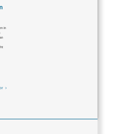
n
n in
n
 an
eht
or