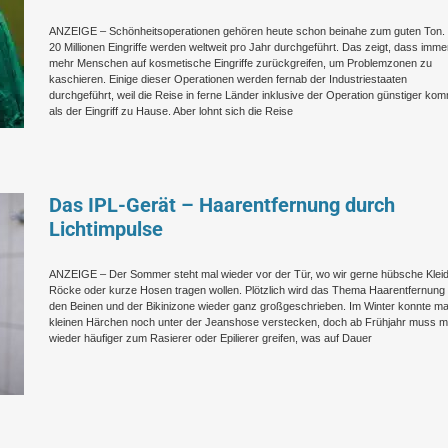
ANZEIGE – Schönheitsoperationen gehören heute schon beinahe zum guten Ton.
20 Millionen Eingriffe werden weltweit pro Jahr durchgeführt. Das zeigt, dass imme
mehr Menschen auf kosmetische Eingriffe zurückgreifen, um Problemzonen zu
kaschieren. Einige dieser Operationen werden fernab der Industriestaaten
durchgeführt, weil die Reise in ferne Länder inklusive der Operation günstiger ko
als der Eingriff zu Hause. Aber lohnt sich die Reise
Das IPL-Gerät – Haarentfernung durch
Lichtimpulse
ANZEIGE – Der Sommer steht mal wieder vor der Tür, wo wir gerne hübsche Kleid
Röcke oder kurze Hosen tragen wollen. Plötzlich wird das Thema Haarentfernung
den Beinen und der Bikinizone wieder ganz großgeschrieben. Im Winter konnte ma
kleinen Härchen noch unter der Jeanshose verstecken, doch ab Frühjahr muss 
wieder häufiger zum Rasierer oder Epilierer greifen, was auf Dauer