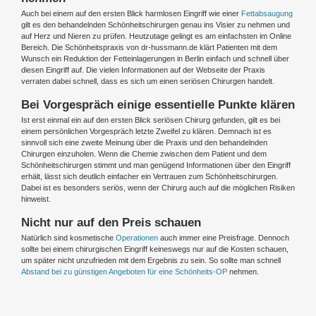
Auch bei einem auf den ersten Blick harmlosen Eingriff wie einer
Fettabsaugung
gilt es den behandelnden Schönheitschirurgen genau ins Visier zu nehmen und
auf Herz und Nieren zu prüfen. Heutzutage gelingt es am einfachsten im Online
Bereich. Die Schönheitspraxis von dr-hussmann.de klärt Patienten mit dem
Wunsch ein Reduktion der Fetteinlagerungen in Berlin einfach und schnell über
diesen Eingriff auf. Die vielen Informationen auf der Webseite der Praxis
verraten dabei schnell, dass es sich um einen seriösen Chirurgen handelt.
Bei Vorgespräch einige essentielle Punkte klären
Ist erst einmal ein auf den ersten Blick seriösen Chirurg gefunden, gilt es bei
einem persönlichen Vorgespräch letzte Zweifel zu klären. Demnach ist es
sinnvoll sich eine zweite Meinung über die Praxis und den behandelnden
Chirurgen einzuholen. Wenn die Chemie zwischen dem Patient und dem
Schönheitschirurgen stimmt und man genügend Informationen über den Eingriff
erhält, lässt sich deutlich einfacher ein Vertrauen zum Schönheitschirurgen.
Dabei ist es besonders seriös, wenn der Chirurg auch auf die möglichen Risiken
hinweist.
Nicht nur auf den Preis schauen
Natürlich sind kosmetische
Operationen
auch immer eine Preisfrage. Dennoch
sollte bei einem chirurgischen Eingriff keineswegs nur auf die Kosten schauen,
um später nicht unzufrieden mit dem Ergebnis zu sein. So sollte man schnell
Abstand bei zu günstigen Angeboten für eine Schönheits-OP
nehmen.