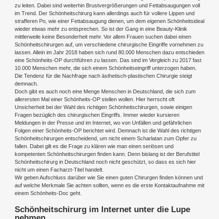
zu leiten. Dabei sind weiterhin Brustvergrößerungen und Fettabsaugungen voll
im Trend. Der Schönheitschirurg kann allerdings auch für vollere Lippen und
strafferen Po, wie einer Fettabsaugung dienen, um dem eigenen Schönheitsideal
wieder etwas mehr zu entsprechen. So ist der Gang in eine Beauty-Klinik
mittlerweile keine Besonderheit mehr. Vor allem Frauen suchen dabei einen
Schönheitschirurgen auf, um verschiedene chirurgische Eingriffe vornehmen zu
lassen. Allein im Jahr 2018 haben sich rund 80.000 Menschen dazu entschieden
eine Schönheits-OP durchführen zu lassen. Das sind im Vergleich zu 2017 fast
10.000 Menschen mehr, die sich einem Schönheitseingriff unterzogen haben.
Die Tendenz für die Nachfrage nach ästhetisch-plastischen Chirurgie steigt
demnach.
Doch gibt es auch noch eine Menge Menschen in Deutschland, die sich zum
allerersten Mal einer Schönheits-OP stellen wollen. Hier herrscht oft
Unsicherheit bei der Wahl des richtigen Schönheitschirurgen, sowie einigen
Fragen bezüglich des chirurgischen Eingriffs. Immer wieder kursieren
Meldungen in der Presse und im Internet, wo von Unfällen und gefährlichen
Folgen einer Schönheits-OP berichtet wird. Demnach ist die Wahl des richtigen
Schönheitschirurgen entscheidend, um nicht einem Scharlatan zum Opfer zu
fallen. Dabei gilt es die Frage zu klären wie man einen seriösen und
kompetenten Schönheitschirurgen finden kann. Denn bislang ist der Berufstitel
Schönheitschirurg in Deutschland noch nicht geschützt, so dass es sich hier
nicht um einen Facharzt-Titel handelt.
Wir geben Aufschluss darüber wie Sie einen guten Chirurgen finden können und
auf welche Merkmale Sie achten sollten, wenn es die erste Kontaktaufnahme mit
einem Schönheits-Doc geht.
Schönheitschirurg im Internet unter die Lupe
nehmen