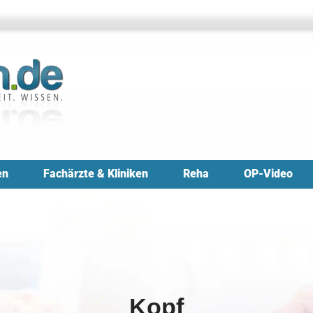
en
Fachärzte & Kliniken
Reha
OP-Video
Kopf