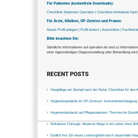
Für Patienten (kostenfreie Downloads):
Checkliste Stationäre Operation |
Checkliste Ambulante Opera
Für Ärzte, Kliniken, OP-Zentren und Praxen:
Neues Profil anlegen |
Profil ändern |
Autorenliste |
Fachbeira
Bitte beachten Sie:
Sämtliche Informationen auf operation.de sind zu Informatio
einer eigenständigen Diagnosestellung oder Behandlung wird 
RECENT POSTS
Hautpflege am Stumpf nach der Reha: Checkliste für den Al
Hygienestandards im OP-Zentrum: Instrumentenreinigung 
Hygienestandards auf Pflegestationen: Thermische Desinfek
Refraktive Chirurgie: Moderne Wege in ein Leben ohne Bril
Endlich frei: Ein neues Lebensgefühl durch dauerhafte Ha