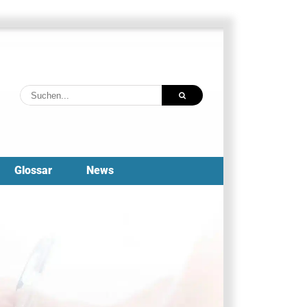
Suche
nach:
Glossar
News