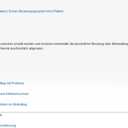
tion |
Erstes Beratungsgespräch Arzt-Patient
t
nszwecken erstellt worden und ersetzen keinesfalls die persönliche Beratung oder Behandlu
hiermit ausdrücklich abgeraten.
ltag mit Prothese
und Infektionsschutz
tion im Klinikalltag
le
arentfernung