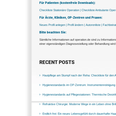
Für Patienten (kostenfreie Downloads):
Checkliste Stationäre Operation |
Checkliste Ambulante Opera
Für Ärzte, Kliniken, OP-Zentren und Praxen:
Neues Profil anlegen |
Profil ändern |
Autorenliste |
Fachbeira
Bitte beachten Sie:
Sämtliche Informationen auf operation.de sind zu Informatio
einer eigenständigen Diagnosestellung oder Behandlung wird 
RECENT POSTS
Hautpflege am Stumpf nach der Reha: Checkliste für den Al
Hygienestandards im OP-Zentrum: Instrumentenreinigung 
Hygienestandards auf Pflegestationen: Thermische Desinfek
Refraktive Chirurgie: Moderne Wege in ein Leben ohne Bril
Endlich frei: Ein neues Lebensgefühl durch dauerhafte Ha