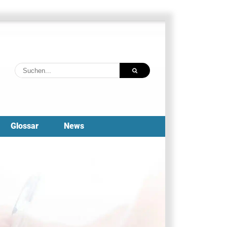
Suche
nach:
Glossar
News