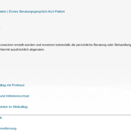
tion |
Erstes Beratungsgespräch Arzt-Patient
t
nszwecken erstellt worden und ersetzen keinesfalls die persönliche Beratung oder Behandlu
hiermit ausdrücklich abgeraten.
ltag mit Prothese
und Infektionsschutz
tion im Klinikalltag
le
arentfernung