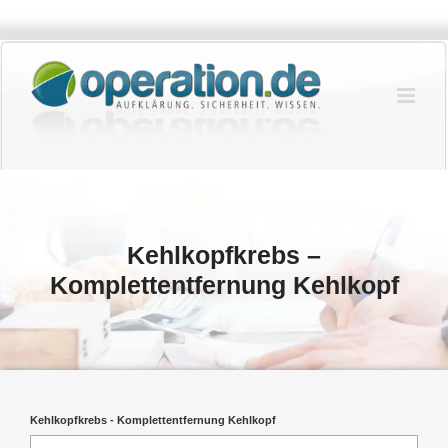
Zum
Inhalt
springen
Kehlkopfkrebs –
Komplettentfernung Kehlkopf
Kehlkopfkrebs - Komplettentfernung Kehlkopf