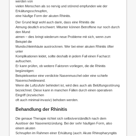
werden von
vielen Menschen als so nervig und störend empfunden wie der
Erkältungsschnupfen,
eine häufige Form der akuten Rhinitis.
Der Grund liegt wohl auch darin, dass eine Rhinitis die
Atmung deutlich erschwert. Mitunter können Betroffene nur noch durch
den Mund
atmen – dies bringt wiederum neue Probleme mit sich, wenn zum
Beispiel die
Mundschleimhäute austrocknen. Wer bei einer akuten Rhinitis öfter
unter
Komplikationen leidet, sollte deshalb in jedem Fall einen Facharzt
aufsuchen.
Er kann prüfen, ob weitere Faktoren vorliegen, die die Rhinitis
begünstigen:
Beispielsweise eine verdickte Nasenmuschel oder eine schiefe
Nasenscheidewand.
Wenn die Luftzufuhr behindert ist, wird dies auch als Belüftungsstörung
bezeichnet. Diese kann in manchen Fällen durch einen operativen
Eingriff (inzwischen
oft auch minimal-invasiv) behoben werden.
Behandlung der Rhinitis
Die genaue Therapie richtet sich selbstverständlich nach dem
Auslöser der Nasenentzündung. Bei der sehr häufigen Form, also
einem akuten
Schnupfen im Rahmen einer Erkältung (auch: Akute Rhinopharyngitis