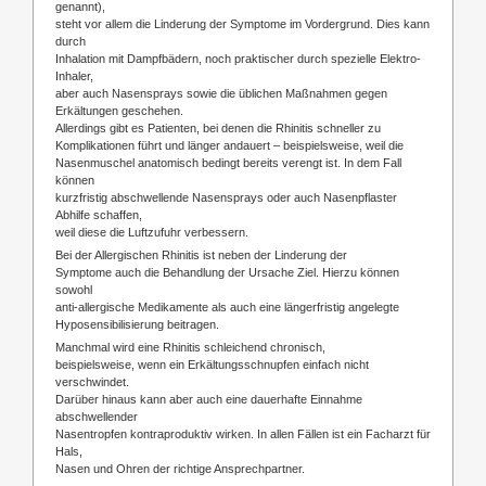
genannt),
steht vor allem die Linderung der Symptome im Vordergrund. Dies kann
durch
Inhalation mit Dampfbädern, noch praktischer durch spezielle Elektro-
Inhaler,
aber auch Nasensprays sowie die üblichen Maßnahmen gegen
Erkältungen geschehen.
Allerdings gibt es Patienten, bei denen die Rhinitis schneller zu
Komplikationen führt und länger andauert – beispielsweise, weil die
Nasenmuschel anatomisch bedingt bereits verengt ist. In dem Fall
können
kurzfristig abschwellende Nasensprays oder auch Nasenpflaster
Abhilfe schaffen,
weil diese die Luftzufuhr verbessern.
Bei der Allergischen Rhinitis ist neben der Linderung der
Symptome auch die Behandlung der Ursache Ziel. Hierzu können
sowohl
anti-allergische Medikamente als auch eine längerfristig angelegte
Hyposensibilisierung beitragen.
Manchmal wird eine Rhinitis schleichend chronisch,
beispielsweise, wenn ein Erkältungsschnupfen einfach nicht
verschwindet.
Darüber hinaus kann aber auch eine dauerhafte Einnahme
abschwellender
Nasentropfen kontraproduktiv wirken. In allen Fällen ist ein Facharzt für
Hals,
Nasen und Ohren der richtige Ansprechpartner.