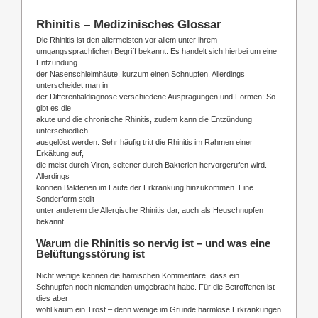
Rhinitis – Medizinisches Glossar
Die Rhinitis ist den allermeisten vor allem unter ihrem
umgangssprachlichen Begriff bekannt: Es handelt sich hierbei um eine
Entzündung
der Nasenschleimhäute, kurzum einen Schnupfen. Allerdings
unterscheidet man in
der Differentialdiagnose verschiedene Ausprägungen und Formen: So
gibt es die
akute und die chronische Rhinitis, zudem kann die Entzündung
unterschiedlich
ausgelöst werden. Sehr häufig tritt die Rhinitis im Rahmen einer
Erkältung auf,
die meist durch Viren, seltener durch Bakterien hervorgerufen wird.
Allerdings
können Bakterien im Laufe der Erkrankung hinzukommen. Eine
Sonderform stellt
unter anderem die Allergische Rhinitis dar, auch als Heuschnupfen
bekannt.
Warum die Rhinitis so nervig ist – und was eine
Belüftungsstörung ist
Nicht wenige kennen die hämischen Kommentare, dass ein
Schnupfen noch niemanden umgebracht habe. Für die Betroffenen ist
dies aber
wohl kaum ein Trost – denn wenige im Grunde harmlose Erkrankungen