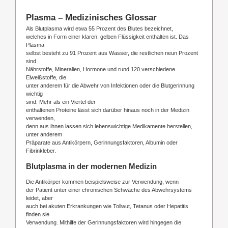
Plasma – Medizinisches Glossar
Als Blutplasma wird etwa 55 Prozent des Blutes bezeichnet,
welches in Form einer klaren, gelben Flüssigkeit enthalten ist. Das
Plasma
selbst besteht zu 91 Prozent aus Wasser, die restlichen neun Prozent
sind
Nährstoffe, Mineralien, Hormone und rund 120 verschiedene
Eiweißstoffe, die
unter anderem für die Abwehr von Infektionen oder die Blutgerinnung
wichtig
sind. Mehr als ein Viertel der
enthaltenen Proteine lässt sich darüber hinaus noch in der Medizin
verwenden,
denn aus ihnen lassen sich lebenswichtige Medikamente herstellen,
unter anderem
Präparate aus Antikörpern, Gerinnungsfaktoren, Albumin oder
Fibrinkleber.
Blutplasma in der modernen Medizin
Die Antikörper kommen beispielsweise zur Verwendung, wenn
der Patient unter einer chronischen Schwäche des Abwehrsystems
leidet, aber
auch bei akuten Erkrankungen wie Tollwut, Tetanus oder Hepatitis
finden sie
Verwendung. Mithilfe der Gerinnungsfaktoren wird hingegen die