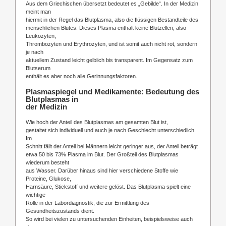
Aus dem Griechischen übersetzt bedeutet es „Gebilde“. In der Medizin
meint man
hiermit in der Regel das Blutplasma, also die flüssigen Bestandteile des
menschlichen Blutes. Dieses Plasma enthält keine Blutzellen, also
Leukozyten,
Thrombozyten und Erythrozyten, und ist somit auch nicht rot, sondern
je nach
aktuellem Zustand leicht gelblich bis transparent. Im Gegensatz zum
Blutserum
enthält es aber noch alle Gerinnungsfaktoren.
Plasmaspiegel und Medikamente: Bedeutung des
Blutplasmas in
der Medizin
Wie hoch der Anteil des Blutplasmas am gesamten Blut ist,
gestaltet sich individuell und auch je nach Geschlecht unterschiedlich.
Im
Schnitt fällt der Anteil bei Männern leicht geringer aus, der Anteil beträgt
etwa 50 bis 73% Plasma im Blut. Der Großteil des Blutplasmas
wiederum besteht
aus Wasser. Darüber hinaus sind hier verschiedene Stoffe wie
Proteine, Glukose,
Harnsäure, Stickstoff und weitere gelöst. Das Blutplasma spielt eine
wichtige
Rolle in der Labordiagnostik, die zur Ermittlung des
Gesundheitszustands dient.
So wird bei vielen zu untersuchenden Einheiten, beispielsweise auch