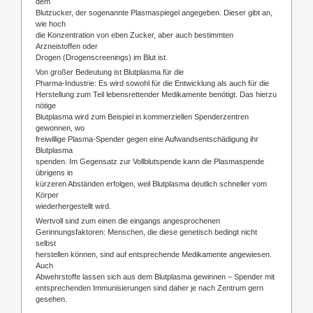
dem
Blutzucker, der sogenannte Plasmaspiegel angegeben. Dieser gibt an,
wie hoch
die Konzentration von eben Zucker, aber auch bestimmten
Arzneistoffen oder
Drogen (Drogenscreenings) im Blut ist.
Von großer Bedeutung ist Blutplasma für die
Pharma-Industrie: Es wird sowohl für die Entwicklung als auch für die
Herstellung zum Teil lebensrettender Medikamente benötigt. Das hierzu
nötige
Blutplasma wird zum Beispiel in kommerziellen Spenderzentren
gewonnen, wo
freiwillige Plasma-Spender gegen eine Aufwandsentschädigung ihr
Blutplasma
spenden. Im Gegensatz zur Vollblutspende kann die Plasmaspende
übrigens in
kürzeren Abständen erfolgen, weil Blutplasma deutlich schneller vom
Körper
wiederhergestellt wird.
Wertvoll sind zum einen die eingangs angesprochenen
Gerinnungsfaktoren: Menschen, die diese genetisch bedingt nicht
selbst
herstellen können, sind auf entsprechende Medikamente angewiesen.
Auch
Abwehrstoffe lassen sich aus dem Blutplasma gewinnen – Spender mit
entsprechenden Immunisierungen sind daher je nach Zentrum gern
gesehen.