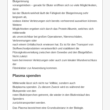
Blutgerinnung
vorangetrieben – gerade für Bluter eröffnen sich so viele Möglichkeiten,
denn
bei der Bluterkrankheit läuft die Fähigkeit der Blutgerinnung sehr
langsam ab,
sodass kleine Verletzungen sich bereits verheerend auswirken können.
Weitere
Möglichkeiten ergeben sich durch das Protein Albumin, welches sich
mittlerweile
als unverzichtbar bei großen Operationen, Nierenschäden,
Verbrennungen oder
nach einem Unfallschock erwiesen hat. Es ist für den Transport von
Stoffwechselprodukten verantwortlich und stabilisiert die
Flüssigkeitsverteilung zwischen dem Gewebe und den Blutgefäßen.
Nicht zuletzt
kann bei inneren Verletzungen oder auch zum lokalen Wundverschluss
der
Fibrinkleber zur Anwendung kommen.
Plasma spenden
Mittlerweile lässt sich nicht nur Vollblut, sondern auch
Blutplasma spenden. Zu diesem Zweck wird es während der
Blutspende von den
roten Blutkörperchen getrennt, die wieder in den Blutkreislauf des
Spenders
zurücktransportiert werden.
Das Plasma bezeichnet eine Grundsubstanz in der Biologie.