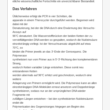
etliche wissenschaftliche Fortschritte ein unverzichtbarer Bestandteil.
Das Verfahren
Üblicherweise erfolgt die PCR in vier Schritten, die
apparativ in einem Therocycler durchgeführt werden. Begonnen wird
dabei mit der
Denaturierung, bei der die DNA durch eine Erwärmung des Versuchs-
Assays auf
96°C denaturiert. Die Wasserstoffbrücken der beiden Ketten der zu
vervielfältigenden DNA werden so gespalten, wodurch die Nukleinsäure
einzelsträngig vorliegt. Ist der Versuchsansatz abgekühlt auf etwa
70°C, so
binden die Primer jeweils an das 3‘-Ende der Gensequenz. Die
Polymerase
synthetisiert nun vom Primer aus in 5′-3′-Richtung den komplementären
Strang,
wodurch Ketten variabler Länge entstehen. Diese somit neu
entstandenen Ketten
werden abermals auf 96°C erhitzt und geschmolzen, wodurch eine
weitere
Anlagerung von Primern ermöglicht wird. Die Polymerase kann an allen
einzelsträngigen DNA-Molekülen erneut ansetzen und Doppelstränge
synthetisieren, sodass nur an der ursprünglichen DNA wieder
Fragmente mit
zufälligen Längen entstehen – bei den synthetisierten Nukleinsäuren
endet die
Polymerisation des Gegenstranges hingegen am Beginn des