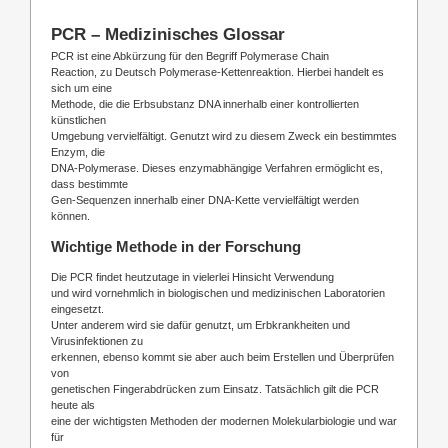
PCR – Medizinisches Glossar
PCR ist eine Abkürzung für den Begriff Polymerase Chain
Reaction, zu Deutsch Polymerase-Kettenreaktion. Hierbei handelt es
sich um eine
Methode, die die Erbsubstanz DNA innerhalb einer kontrollierten
künstlichen
Umgebung vervielfältigt. Genutzt wird zu diesem Zweck ein bestimmtes
Enzym, die
DNA-Polymerase. Dieses enzymabhängige Verfahren ermöglicht es,
dass bestimmte
Gen-Sequenzen innerhalb einer DNA-Kette vervielfältigt werden
können.
Wichtige Methode in der Forschung
Die PCR findet heutzutage in vielerlei Hinsicht Verwendung
und wird vornehmlich in biologischen und medizinischen Laboratorien
eingesetzt.
Unter anderem wird sie dafür genutzt, um Erbkrankheiten und
Virusinfektionen zu
erkennen, ebenso kommt sie aber auch beim Erstellen und Überprüfen
von
genetischen Fingerabdrücken zum Einsatz. Tatsächlich gilt die PCR
heute als
eine der wichtigsten Methoden der modernen Molekularbiologie und war
für