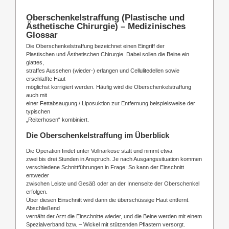
Oberschenkelstraffung (Plastische und
Ästhetische Chirurgie) – Medizinisches
Glossar
Die Oberschenkelstraffung bezeichnet einen Eingriff der
Plastischen und Ästhetischen Chirurgie. Dabei sollen die Beine ein
glattes,
straffes Aussehen (wieder-) erlangen und Cellulitedellen sowie
erschlaffte Haut
möglichst korrigiert werden. Häufig wird die Oberschenkelstraffung
auch mit
einer Fettabsaugung / Liposuktion zur Entfernung beispielsweise der
typischen
„Reiterhosen“ kombiniert.
Die Oberschenkelstraffung im Überblick
Die Operation findet unter Vollnarkose statt und nimmt etwa
zwei bis drei Stunden in Anspruch. Je nach Ausgangssituation kommen
verschiedene Schnittführungen in Frage: So kann der Einschnitt
entweder
zwischen Leiste und Gesäß oder an der Innenseite der Oberschenkel
erfolgen.
Über diesen Einschnitt wird dann die überschüssige Haut entfernt.
Abschließend
vernäht der Arzt die Einschnitte wieder, und die Beine werden mit einem
Spezialverband bzw. – Wickel mit stützenden Pflastern versorgt.