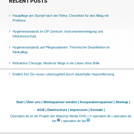
RECENT POSTS
Hautpflege am Stumpf nach der Reha: Checkliste für den Alltag mit
Prothese
Hygienestandards im OP-Zentrum: Instrumentenreinigung und
Infektionsschutz
Hygienestandards auf Pflegestationen: Thermische Desinfektion im
Klinikalltag
Refraktive Chirurgie: Moderne Wege in ein Leben ohne Brille
Endlich frei: Ein neues Lebensgefühl durch dauerhafte Haarentfernung
Start |
Über uns |
Werbepartner werden |
Kooperationspartner |
Sitemap |
AGB |
Datenschutz |
Impressum |
Kontakt |
Operation.de ist ein Projekt der WakeUp Media OHG | © operation.de | operation.de
bei
| operation.de bei