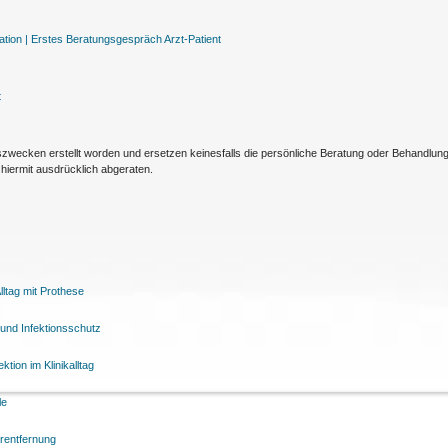
tion |
Erstes Beratungsgespräch Arzt-Patient
t
nszwecken erstellt worden und ersetzen keinesfalls die persönliche Beratung oder Behandlu
hiermit ausdrücklich abgeraten.
ltag mit Prothese
und Infektionsschutz
tion im Klinikalltag
le
arentfernung