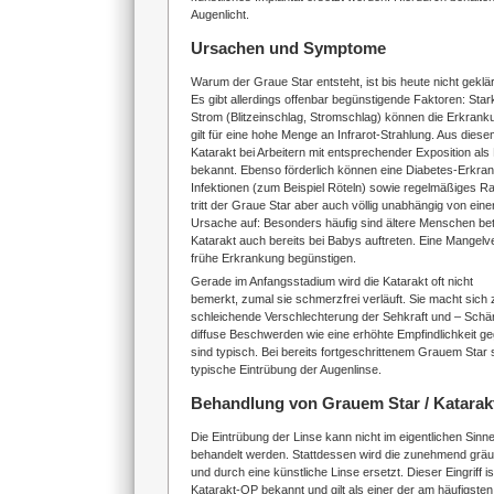
Augenlicht.
Ursachen und Symptome
Warum der Graue Star entsteht, ist bis heute nicht geklär
Es gibt allerdings offenbar begünstigende Faktoren: Sta
Strom (Blitzeinschlag, Stromschlag) können die Erkrank
gilt für eine hohe Menge an Infrarot-Strahlung. Aus diese
Katarakt bei Arbeitern mit entsprechender Exposition als
bekannt. Ebenso förderlich können eine Diabetes-Erkra
Infektionen (zum Beispiel Röteln) sowie regelmäßiges R
tritt der Graue Star aber auch völlig unabhängig von e
Ursache auf: Besonders häufig sind ältere Menschen bet
Katarakt auch bereits bei Babys auftreten. Eine Mangel
frühe Erkrankung begünstigen.
Gerade im Anfangsstadium wird die Katarakt oft nicht
bemerkt, zumal sie schmerzfrei verläuft. Sie macht sich 
schleichende Verschlechterung der Sehkraft und – Schä
diffuse Beschwerden wie eine erhöhte Empfindlichkeit g
sind typisch. Bei bereits fortgeschrittenem Grauem Star 
typische Eintrübung der Augenlinse.
Behandlung von Grauem Star / Katarak
Die Eintrübung der Linse kann nicht im eigentlichen Sinn
behandelt werden. Stattdessen wird die zunehmend gräul
und durch eine künstliche Linse ersetzt. Dieser Eingriff i
Katarakt-OP bekannt und gilt als einer der am häufigste