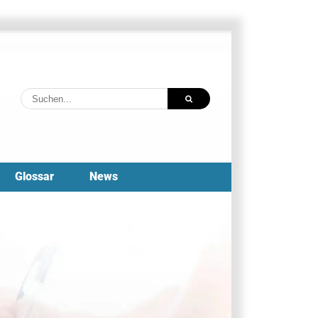
Suche
nach:
Glossar
News