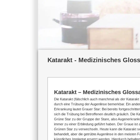
Katarakt - Medizinisches Gloss
Katarakt – Medizinisches Gloss
Die Katarakt (fälschlich auch manchmal als
der
Katarakt
durch eine Trübung der Augenlinse bemerkbar. Ein andere
Erkrankung lautet Grauer Star: Bei bereits fortgeschritte
sich die Trübung bei Betroffenen deutlich gräulich. Die K
Grüne Star zu der Gruppe der Stare, also Augenerkranku
immer zu einer Erblindung geführt haben. Der Graue ist a
Grünen Star zu verwechseln. Heute kann die Katarakt se
behandelt, aber die getrübte Augenlinse in den meisten F
künstliches Implantat ersetzt werden. Hierdurch behalten