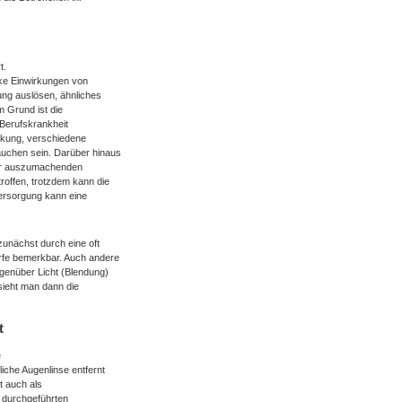
t.
rke Einwirkungen von
ung auslösen, ähnliches
m Grund ist die
 Berufskrankheit
nkung, verschiedene
auchen sein. Darüber hinaus
iner auszumachenden
roffen, trotzdem kann die
versorgung kann eine
zunächst durch eine oft
rfe bemerkbar. Auch andere
egenüber Licht (Blendung)
sieht man dann die
t
e
iche Augenlinse entfernt
st auch als
n durchgeführten