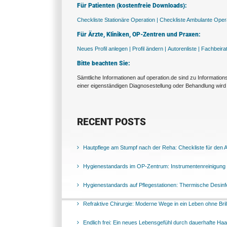
Für Patienten (kostenfreie Downloads):
Checkliste Stationäre Operation |
Checkliste Ambulante Opera
Für Ärzte, Kliniken, OP-Zentren und Praxen:
Neues Profil anlegen |
Profil ändern |
Autorenliste |
Fachbeira
Bitte beachten Sie:
Sämtliche Informationen auf operation.de sind zu Informatio
einer eigenständigen Diagnosestellung oder Behandlung wird 
RECENT POSTS
Hautpflege am Stumpf nach der Reha: Checkliste für den Al
Hygienestandards im OP-Zentrum: Instrumentenreinigung 
Hygienestandards auf Pflegestationen: Thermische Desinfek
Refraktive Chirurgie: Moderne Wege in ein Leben ohne Bril
Endlich frei: Ein neues Lebensgefühl durch dauerhafte Ha