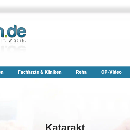
en
Fachärzte & Kliniken
Reha
OP-Video
Katarakt