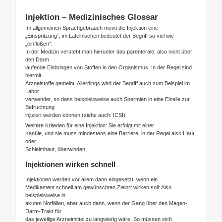
Injektion – Medizinisches Glossar
Im allgemeinen Sprachgebrauch meint die Injektion eine
„Einspritzung“, im Lateinischen bedeutet der Begriff so viel wie
„einflößen“.
In der Medizin versteht man hierunter das parenterale, also nicht über
den Darm
laufende Einbringen von Stoffen in den Organismus. In der Regel sind
hiermit
Arzneistoffe gemeint. Allerdings wird der Begriff auch zum Beispiel im
Labor
verwendet, so dass beispielsweise auch Spermien in eine Eizelle zur
Befruchtung
injiziert werden können (siehe auch: ICSI).
Weitere Kriterien für eine Injektion: Sie erfolgt mit einer
Kanüle, und sie muss mindestens eine Barriere, in der Regel also Haut
oder
Schleimhaut, überwinden.
Injektionen wirken schnell
Injektionen werden vor allem dann eingesetzt, wenn ein
Medikament schnell am gewünschten Zielort wirken soll: Also
beispielsweise in
akuten Notfällen, aber auch dann, wenn der Gang über den Magen-
Darm-Trakt für
das jeweilige Arzneimittel zu langwierig wäre. So müssen sich