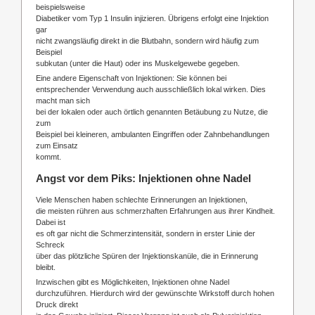
beispielsweise
Diabetiker vom Typ 1 Insulin injizieren. Übrigens erfolgt eine Injektion
gar
nicht zwangsläufig direkt in die Blutbahn, sondern wird häufig zum
Beispiel
subkutan (unter die Haut) oder ins Muskelgewebe gegeben.
Eine andere Eigenschaft von Injektionen: Sie können bei
entsprechender Verwendung auch ausschließlich lokal wirken. Dies
macht man sich
bei der lokalen oder auch örtlich genannten Betäubung zu Nutze, die
zum
Beispiel bei kleineren, ambulanten Eingriffen oder Zahnbehandlungen
zum Einsatz
kommt.
Angst vor dem Piks: Injektionen ohne Nadel
Viele Menschen haben schlechte Erinnerungen an Injektionen,
die meisten rühren aus schmerzhaften Erfahrungen aus ihrer Kindheit.
Dabei ist
es oft gar nicht die Schmerzintensität, sondern in erster Linie der
Schreck
über das plötzliche Spüren der Injektionskanüle, die in Erinnerung
bleibt.
Inzwischen gibt es Möglichkeiten, Injektionen ohne Nadel
durchzuführen. Hierdurch wird der gewünschte Wirkstoff durch hohen
Druck direkt