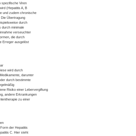
 spezifische Viren
ird (Hepatitis A, B
re und zudem chronische
. Die Übertragung
eispielsweise durch
s durch minimale
 Einnahme verseuchter
Formen, die durch
re Erreger ausgelöst
gar
Diese wird durch
Medikamente, darunter
oder durch bestimmte
regelmäßig
ne Risiko einer Lebervergiftung
ung, andere Erkrankungen
lentherapie zu einer
den
 Form der Hepatitis
atitis C. Hier steht