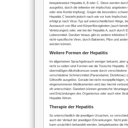
beispielsweise Hepatitis A, B oder C. Diese werden durch
ausgelöst, durch die teilweise ein Impfschutz angeboten w
oder eine Kombi-Impfung). Gegen die besonders schwe
Hepatitis C besteht jedoch nach wie vor kein Impfschutz
erfolgt je nach Virus-Typ auf unterschiedlichem Wege, b
Austausch von Blut und Körperflüssigkeiten (auch bereit
Verletzungen) oder, wie bei der Hepatitis A, auch durch
Lebensmittel. Darüber hinaus gibt es weitere infektiöse 
nicht-spezifische Viren, durch Bakterien, Pilze und ande
werden können.
Weitere Formen der Hepatitis
Im allgemeinen Sprachgebrauch weniger bekannt, aber 
nicht so selten sind Formen wie die Toxische Hepatitis. 
übermäßigen Alkoholkonsum sowie durch verschiedene 
verschiedene Schmerzmittel (Paracetamol, Diclofenac) 
Giftstoffe ausgelöst. Gerade bei nicht rezeptpflichtigen, 
eingenommenen Medikamenten wird das hiermit verbunde
oft unterschätzt. Daneben können genetische Veranlag
und Entzündungen des Organismus oder auch eine Strah
Hepatitis führen.
Therapie der Hepatitis
So unterschiedlich die jeweiligen Ursachen, so verschie
auch der Verlauf der jeweiligen Erkrankungen. Nicht jede
kann ursächlich behandelt werden, beispielsweise die Hep