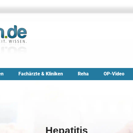
en
Fachärzte & Kliniken
Reha
OP-Video
Hepatitis