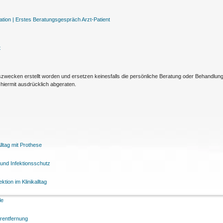
tion |
Erstes Beratungsgespräch Arzt-Patient
t
nszwecken erstellt worden und ersetzen keinesfalls die persönliche Beratung oder Behandlu
hiermit ausdrücklich abgeraten.
ltag mit Prothese
und Infektionsschutz
tion im Klinikalltag
le
arentfernung