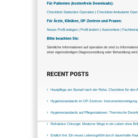
Für Patienten (kostenfreie Downloads):
Checkliste Stationäre Operation |
Checkliste Ambulante Opera
Für Ärzte, Kliniken, OP-Zentren und Praxen:
Neues Profil anlegen |
Profil ändern |
Autorenliste |
Fachbeira
Bitte beachten Sie:
Sämtliche Informationen auf operation.de sind zu Informatio
einer eigenständigen Diagnosestellung oder Behandlung wird 
RECENT POSTS
Hautpflege am Stumpf nach der Reha: Checkliste für den Al
Hygienestandards im OP-Zentrum: Instrumentenreinigung 
Hygienestandards auf Pflegestationen: Thermische Desinfek
Refraktive Chirurgie: Moderne Wege in ein Leben ohne Bril
Endlich frei: Ein neues Lebensgefühl durch dauerhafte Ha