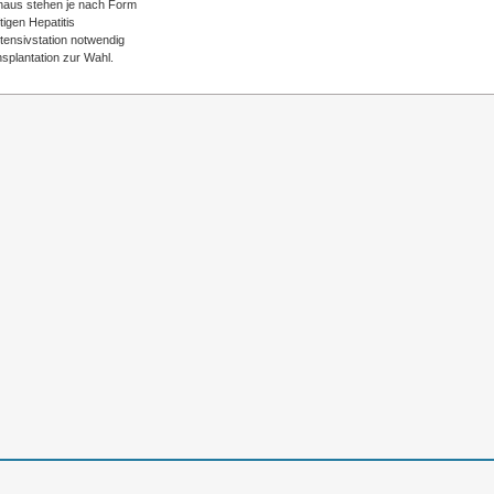
naus stehen je nach Form
tigen Hepatitis
ntensivstation notwendig
nsplantation zur Wahl.