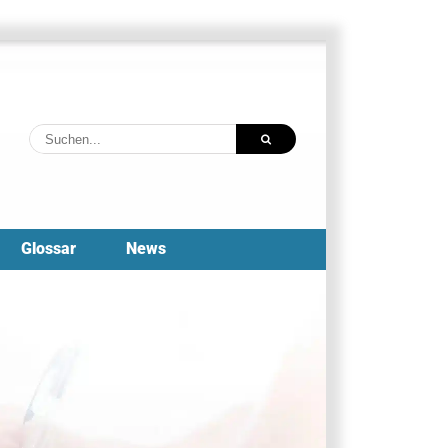
Suche
nach:
Glossar
News