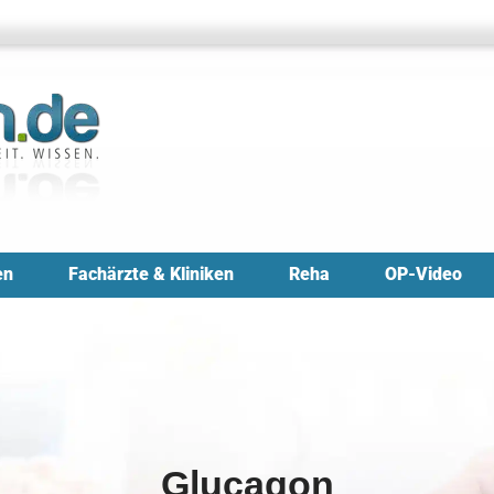
en
Fachärzte & Kliniken
Reha
OP-Video
Glucagon