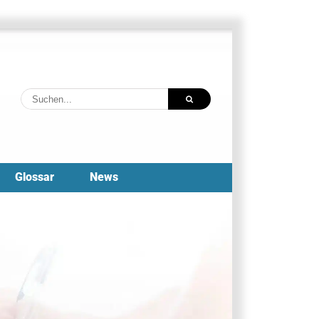
Suche
nach:
Glossar
News