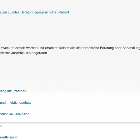
tion |
Erstes Beratungsgespräch Arzt-Patient
t
nszwecken erstellt worden und ersetzen keinesfalls die persönliche Beratung oder Behandlu
hiermit ausdrücklich abgeraten.
ltag mit Prothese
und Infektionsschutz
tion im Klinikalltag
le
arentfernung