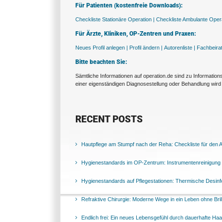
Für Patienten (kostenfreie Downloads):
Checkliste Stationäre Operation |
Checkliste Ambulante Opera
Für Ärzte, Kliniken, OP-Zentren und Praxen:
Neues Profil anlegen |
Profil ändern |
Autorenliste |
Fachbeira
Bitte beachten Sie:
Sämtliche Informationen auf operation.de sind zu Informatio
einer eigenständigen Diagnosestellung oder Behandlung wird 
RECENT POSTS
Hautpflege am Stumpf nach der Reha: Checkliste für den Al
Hygienestandards im OP-Zentrum: Instrumentenreinigung 
Hygienestandards auf Pflegestationen: Thermische Desinfek
Refraktive Chirurgie: Moderne Wege in ein Leben ohne Bril
Endlich frei: Ein neues Lebensgefühl durch dauerhafte Ha