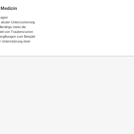
 Medizin
cagon
ei akuter Unterzuckerung
lerdings meist die
iel von Traubenzucker.
rgiftungen zum Beispiel
r Unterstützung einer