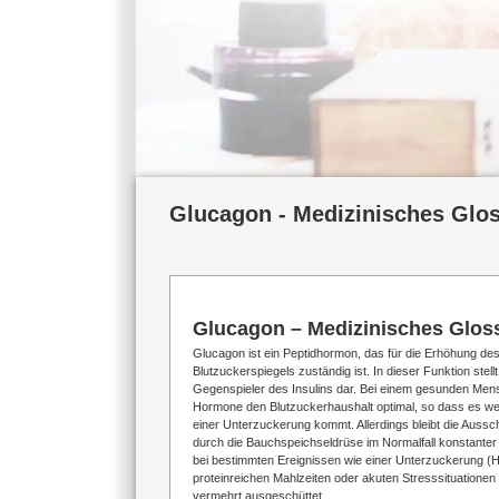
Glucagon - Medizinisches Glos
Glucagon – Medizinisches Glos
Glucagon ist ein Peptidhormon, das für die Erhöhung de
Blutzuckerspiegels zuständig ist. In dieser Funktion stel
Gegenspieler des Insulins dar. Bei einem gesunden Men
Hormone den Blutzuckerhaushalt optimal, so dass es we
einer Unterzuckerung kommt. Allerdings bleibt die Auss
durch die Bauchspeichseldrüse im Normalfall konstanter a
bei bestimmten Ereignissen wie einer Unterzuckerung (H
proteinreichen Mahlzeiten oder akuten Stresssituatione
vermehrt ausgeschüttet.