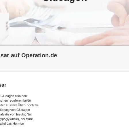
sar auf Operation.de
sar
s
lt Glucagon also den
schen regulieren beide
der zu einer Über- noch zu
chüttung von Glucagon
ls die von Insulin: Nur
ypoglykämie), bei stark
n wird das Hormon