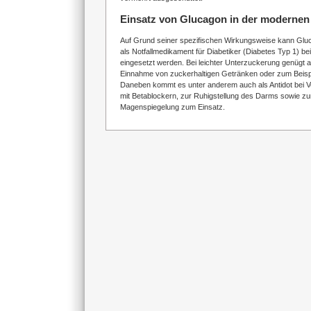
Einsatz von Glucagon in der modernen
Auf Grund seiner spezifischen Wirkungsweise kann Glu
als Notfallmedikament für Diabetiker (Diabetes Typ 1) b
eingesetzt werden. Bei leichter Unterzuckerung genügt al
Einnahme von zuckerhaltigen Getränken oder zum Beisp
Daneben kommt es unter anderem auch als Antidot bei Ve
mit Betablockern, zur Ruhigstellung des Darms sowie zu
Magenspiegelung zum Einsatz.