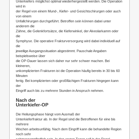
Unterkiefers möglichst optimal wiederhergestellt werden. Die Operation
wird in
der Regel von einem Mund-, Kiefer- und Gesichtschirurgen oder auch
von einem
Unfallchirurgen durchgeführt. Betroffen sein können dabei unter
anderem die
Zähne, die Gelenkfortsätze, die Kieferwinkel, der Alveolarkamm oder
die
Symphyse. Die operative Frakturversorgung wird dabei individuell auf
die
jeweilige Ausgangssituation abgestimmt. Pauschale Angaben
beispielsweise über
die OP-Dauer lassen sich daher nur sehr schwer machen. Bei
kleineren,
unkomplizierten Frakturen ist die Operation häufig bereits in 30 bis 60
Minuten
fertig. Bei komplizierten oder großflächigen Frakturen hingegen kann
der
Eingriff auch bis zu mehrere Stunden in Anspruch nehmen.
Nach der
Unterkiefer-OP
Die Heilungsphase hängt vom Ausmaß der
Unterkieferfraktur ab. In der Regel sind die Betroffenen für eine bis
mehrere
Wochen arbeitsunfähig. Nach dem Eingriff kann die behandelte Region
noch sehr
schmerzempfindlich sein. In den ersten Tagen soll in der Regel