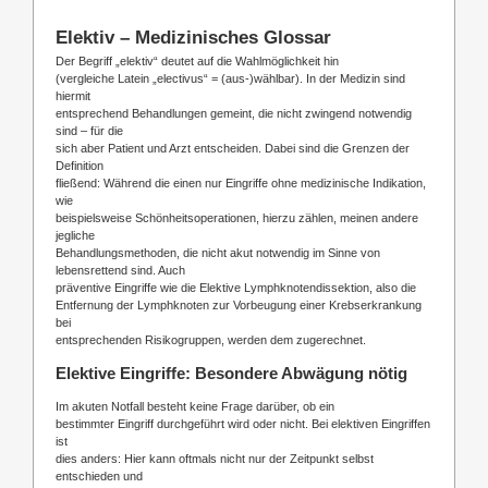
Elektiv – Medizinisches Glossar
Der Begriff „elektiv“ deutet auf die Wahlmöglichkeit hin
(vergleiche Latein „electivus“ = (aus-)wählbar). In der Medizin sind
hiermit
entsprechend Behandlungen gemeint, die nicht zwingend notwendig
sind – für die
sich aber Patient und Arzt entscheiden. Dabei sind die Grenzen der
Definition
fließend: Während die einen nur Eingriffe ohne medizinische Indikation,
wie
beispielsweise Schönheitsoperationen, hierzu zählen, meinen andere
jegliche
Behandlungsmethoden, die nicht akut notwendig im Sinne von
lebensrettend sind. Auch
präventive Eingriffe wie die Elektive Lymphknotendissektion, also die
Entfernung der Lymphknoten zur Vorbeugung einer Krebserkrankung
bei
entsprechenden Risikogruppen, werden dem zugerechnet.
Elektive Eingriffe: Besondere Abwägung nötig
Im akuten Notfall besteht keine Frage darüber, ob ein
bestimmter Eingriff durchgeführt wird oder nicht. Bei elektiven Eingriffen
ist
dies anders: Hier kann oftmals nicht nur der Zeitpunkt selbst
entschieden und