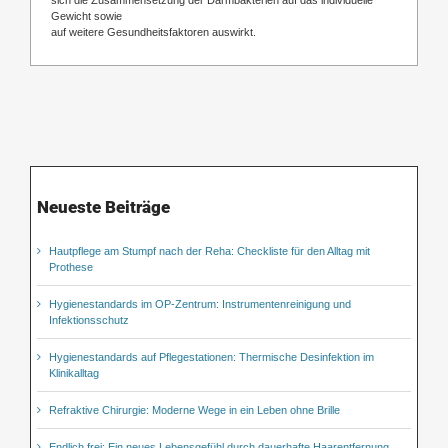
Gewicht sowie
auf weitere Gesundheitsfaktoren auswirkt.
Neueste Beiträge
Hautpflege am Stumpf nach der Reha: Checkliste für den Alltag mit
Prothese
Hygienestandards im OP-Zentrum: Instrumentenreinigung und
Infektionsschutz
Hygienestandards auf Pflegestationen: Thermische Desinfektion im
Klinikalltag
Refraktive Chirurgie: Moderne Wege in ein Leben ohne Brille
Endlich frei: Ein neues Lebensgefühl durch dauerhafte Haarentfernung