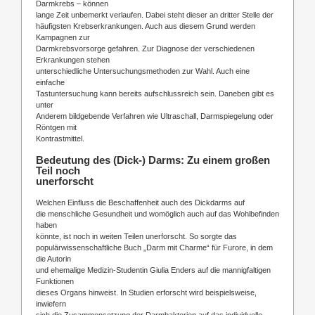
Darmkrebs – können
lange Zeit unbemerkt verlaufen. Dabei steht dieser an dritter Stelle der
häufigsten Krebserkrankungen. Auch aus diesem Grund werden
Kampagnen zur
Darmkrebsvorsorge gefahren. Zur Diagnose der verschiedenen
Erkrankungen stehen
unterschiedliche Untersuchungsmethoden zur Wahl. Auch eine
einfache
Tastuntersuchung kann bereits aufschlussreich sein. Daneben gibt es
unter
Anderem bildgebende Verfahren wie Ultraschall, Darmspiegelung oder
Röntgen mit
Kontrastmittel.
Bedeutung des (Dick-) Darms: Zu einem großen
Teil noch
unerforscht
Welchen Einfluss die Beschaffenheit auch des Dickdarms auf
die menschliche Gesundheit und womöglich auch auf das Wohlbefinden
haben
könnte, ist noch in weiten Teilen unerforscht. So sorgte das
populärwissenschaftliche Buch „Darm mit Charme“ für Furore, in dem
die Autorin
und ehemalige Medizin-Studentin Giulia Enders auf die mannigfaltigen
Funktionen
dieses Organs hinweist. In Studien erforscht wird beispielsweise,
inwiefern
sich die Zusammensetzung der Darmbakterien auf das individuelle