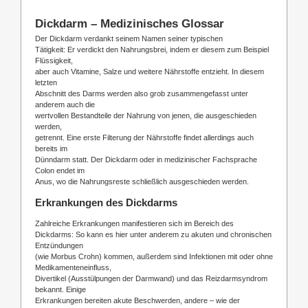
Dickdarm – Medizinisches Glossar
Der Dickdarm verdankt seinem Namen seiner typischen
Tätigkeit: Er verdickt den Nahrungsbrei, indem er diesem zum Beispiel
Flüssigkeit,
aber auch Vitamine, Salze und weitere Nährstoffe entzieht. In diesem
letzten
Abschnitt des Darms werden also grob zusammengefasst unter
anderem auch die
wertvollen Bestandteile der Nahrung von jenen, die ausgeschieden
werden,
getrennt. Eine erste Filterung der Nährstoffe findet allerdings auch
bereits im
Dünndarm statt. Der Dickdarm oder in medizinischer Fachsprache
Colon endet im
Anus, wo die Nahrungsreste schließlich ausgeschieden werden.
Erkrankungen des Dickdarms
Zahlreiche Erkrankungen manifestieren sich im Bereich des
Dickdarms: So kann es hier unter anderem zu akuten und chronischen
Entzündungen
(wie Morbus Crohn) kommen, außerdem sind Infektionen mit oder ohne
Medikamenteneinfluss,
Divertikel (Ausstülpungen der Darmwand) und das Reizdarmsyndrom
bekannt. Einige
Erkrankungen bereiten akute Beschwerden, andere – wie der