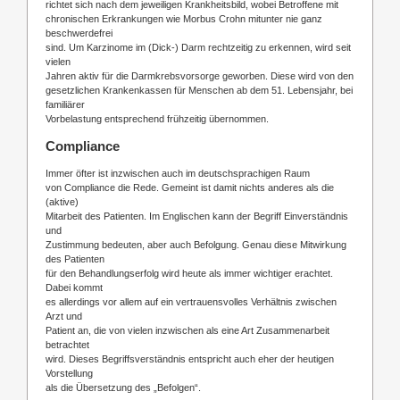
richtet sich nach dem jeweiligen Krankheitsbild, wobei Betroffene mit
chronischen Erkrankungen wie Morbus Crohn mitunter nie ganz
beschwerdefrei
sind. Um Karzinome im (Dick-) Darm rechtzeitig zu erkennen, wird seit
vielen
Jahren aktiv für die Darmkrebsvorsorge geworben. Diese wird von den
gesetzlichen Krankenkassen für Menschen ab dem 51. Lebensjahr, bei
familiärer
Vorbelastung entsprechend frühzeitig übernommen.
Compliance
Immer öfter ist inzwischen auch im deutschsprachigen Raum
von Compliance die Rede. Gemeint ist damit nichts anderes als die
(aktive)
Mitarbeit des Patienten. Im Englischen kann der Begriff Einverständnis
und
Zustimmung bedeuten, aber auch Befolgung. Genau diese Mitwirkung
des Patienten
für den Behandlungserfolg wird heute als immer wichtiger erachtet.
Dabei kommt
es allerdings vor allem auf ein vertrauensvolles Verhältnis zwischen
Arzt und
Patient an, die von vielen inzwischen als eine Art Zusammenarbeit
betrachtet
wird. Dieses Begriffsverständnis entspricht auch eher der heutigen
Vorstellung
als die Übersetzung des „Befolgen“.