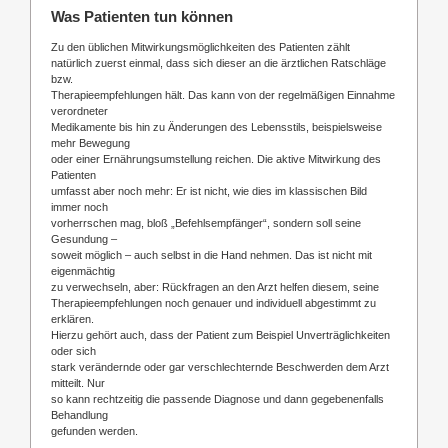
Was Patienten tun können
Zu den üblichen Mitwirkungsmöglichkeiten des Patienten zählt
natürlich zuerst einmal, dass sich dieser an die ärztlichen Ratschläge
bzw.
Therapieempfehlungen hält. Das kann von der regelmäßigen Einnahme
verordneter
Medikamente bis hin zu Änderungen des Lebensstils, beispielsweise
mehr Bewegung
oder einer Ernährungsumstellung reichen. Die aktive Mitwirkung des
Patienten
umfasst aber noch mehr: Er ist nicht, wie dies im klassischen Bild
immer noch
vorherrschen mag, bloß „Befehlsempfänger“, sondern soll seine
Gesundung –
soweit möglich – auch selbst in die Hand nehmen. Das ist nicht mit
eigenmächtig
zu verwechseln, aber: Rückfragen an den Arzt helfen diesem, seine
Therapieempfehlungen noch genauer und individuell abgestimmt zu
erklären.
Hierzu gehört auch, dass der Patient zum Beispiel Unverträglichkeiten
oder sich
stark verändernde oder gar verschlechternde Beschwerden dem Arzt
mitteilt. Nur
so kann rechtzeitig die passende Diagnose und dann gegebenenfalls
Behandlung
gefunden werden.