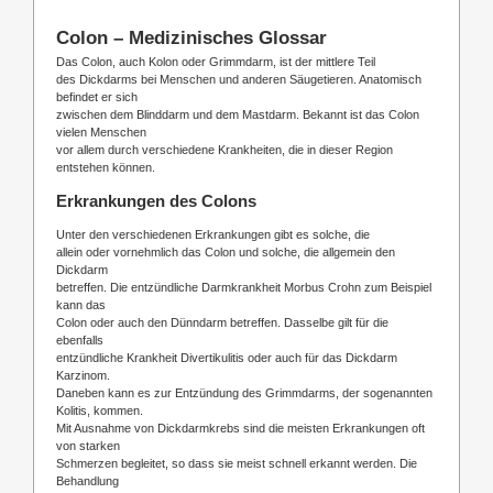
Colon – Medizinisches Glossar
Das Colon, auch Kolon oder Grimmdarm, ist der mittlere Teil
des Dickdarms bei Menschen und anderen Säugetieren. Anatomisch
befindet er sich
zwischen dem Blinddarm und dem Mastdarm. Bekannt ist das Colon
vielen Menschen
vor allem durch verschiedene Krankheiten, die in dieser Region
entstehen können.
Erkrankungen des Colons
Unter den verschiedenen Erkrankungen gibt es solche, die
allein oder vornehmlich das Colon und solche, die allgemein den
Dickdarm
betreffen. Die entzündliche Darmkrankheit Morbus Crohn zum Beispiel
kann das
Colon oder auch den Dünndarm betreffen. Dasselbe gilt für die
ebenfalls
entzündliche Krankheit Divertikulitis oder auch für das Dickdarm
Karzinom.
Daneben kann es zur Entzündung des Grimmdarms, der sogenannten
Kolitis, kommen.
Mit Ausnahme von Dickdarmkrebs sind die meisten Erkrankungen oft
von starken
Schmerzen begleitet, so dass sie meist schnell erkannt werden. Die
Behandlung