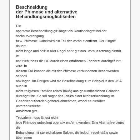
Beschneidung
der Phimose und alternative
Behandlungsmöglichkeiten
Die
operative Beschneidung gilt längst als Routineeingriff bei der
Vorhautverengung
bzw. Phimose. Dabei wird ein Teil der Vorhaut entfernt. Der Eingriff
dauert
nicht lange und heilt in aller Regel sehr gut aus. Voraussetzung hierfür
ist
natürlich, dass die OP durch einen erfahrenen Facharzt durchgeführt
wird. In
diesem Fall können die mit der Phimose verbundenen Beschwerden
schnell
abklingen. Im Übrigen wird die Beschneidung zum Beispiel in den USA
auch in
nicht-religiösen Familien relativ häufig aus gesundheitlichen Gründen
durchgeführt. So soll sogar das Risiko einer Krebserkrankung im
Geschlechtsbereich generell abnehmen, wobei es hierüber
unterschiedliche
Ansichten gibt.
Trotzdem muss längst nicht
jede Phimose unbedingt operativ entfernt werden. Eine Alternative bietet
die
Behandlung mit steroidhaltigen Salben, die jedoch regelmäßig sowie
über einen