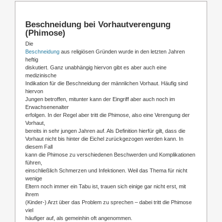
Beschneidung bei Vorhautverengung
(Phimose)
Die
Beschneidung
aus religiösen Gründen wurde in den letzten Jahren
heftig
diskutiert. Ganz unabhängig hiervon gibt es aber auch eine
medizinische
Indikation für die Beschneidung der männlichen Vorhaut. Häufig sind
hiervon
Jungen betroffen, mitunter kann der Eingriff aber auch noch im
Erwachsenenalter
erfolgen. In der Regel aber tritt die Phimose, also eine Verengung der
Vorhaut,
bereits in sehr jungen Jahren auf. Als Definition hierfür gilt, dass die
Vorhaut nicht bis hinter die Eichel zurückgezogen werden kann. In
diesem Fall
kann die Phimose zu verschiedenen Beschwerden und Komplikationen
führen,
einschließlich Schmerzen und Infektionen. Weil das Thema für nicht
wenige
Eltern noch immer ein Tabu ist, trauen sich einige gar nicht erst, mit
ihrem
(Kinder-) Arzt über das Problem zu sprechen – dabei tritt die Phimose
viel
häufiger auf, als gemeinhin oft angenommen.