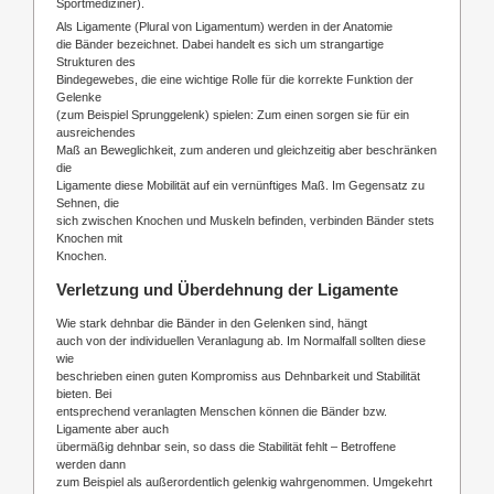
Sportmediziner).
Als Ligamente (Plural von Ligamentum) werden in der Anatomie
die Bänder bezeichnet. Dabei handelt es sich um strangartige
Strukturen des
Bindegewebes, die eine wichtige Rolle für die korrekte Funktion der
Gelenke
(zum Beispiel Sprunggelenk) spielen: Zum einen sorgen sie für ein
ausreichendes
Maß an Beweglichkeit, zum anderen und gleichzeitig aber beschränken
die
Ligamente diese Mobilität auf ein vernünftiges Maß. Im Gegensatz zu
Sehnen, die
sich zwischen Knochen und Muskeln befinden, verbinden Bänder stets
Knochen mit
Knochen.
Verletzung und Überdehnung der Ligamente
Wie stark dehnbar die Bänder in den Gelenken sind, hängt
auch von der individuellen Veranlagung ab. Im Normalfall sollten diese
wie
beschrieben einen guten Kompromiss aus Dehnbarkeit und Stabilität
bieten. Bei
entsprechend veranlagten Menschen können die Bänder bzw.
Ligamente aber auch
übermäßig dehnbar sein, so dass die Stabilität fehlt – Betroffene
werden dann
zum Beispiel als außerordentlich gelenkig wahrgenommen. Umgekehrt