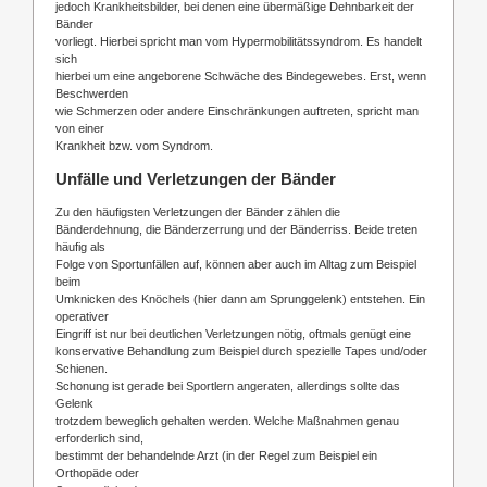
jedoch Krankheitsbilder, bei denen eine übermäßige Dehnbarkeit der
Bänder
vorliegt. Hierbei spricht man vom Hypermobilitätssyndrom. Es handelt
sich
hierbei um eine angeborene Schwäche des Bindegewebes. Erst, wenn
Beschwerden
wie Schmerzen oder andere Einschränkungen auftreten, spricht man
von einer
Krankheit bzw. vom Syndrom.
Unfälle und Verletzungen der Bänder
Zu den häufigsten Verletzungen der Bänder zählen die
Bänderdehnung, die Bänderzerrung und der Bänderriss. Beide treten
häufig als
Folge von Sportunfällen auf, können aber auch im Alltag zum Beispiel
beim
Umknicken des Knöchels (hier dann am Sprunggelenk) entstehen. Ein
operativer
Eingriff ist nur bei deutlichen Verletzungen nötig, oftmals genügt eine
konservative Behandlung zum Beispiel durch spezielle Tapes und/oder
Schienen.
Schonung ist gerade bei Sportlern angeraten, allerdings sollte das
Gelenk
trotzdem beweglich gehalten werden. Welche Maßnahmen genau
erforderlich sind,
bestimmt der behandelnde Arzt (in der Regel zum Beispiel ein
Orthopäde oder