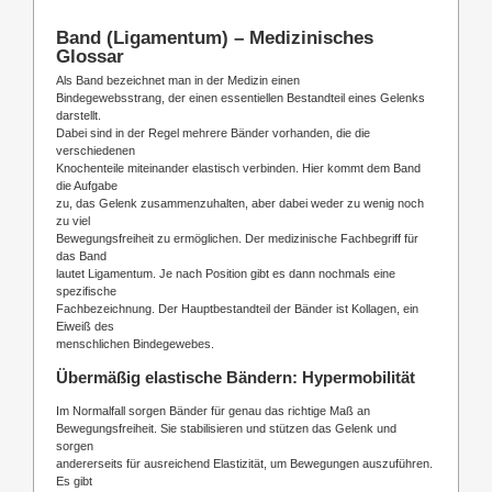
Band (Ligamentum) – Medizinisches
Glossar
Als Band bezeichnet man in der Medizin einen
Bindegewebsstrang, der einen essentiellen Bestandteil eines Gelenks
darstellt.
Dabei sind in der Regel mehrere Bänder vorhanden, die die
verschiedenen
Knochenteile miteinander elastisch verbinden. Hier kommt dem Band
die Aufgabe
zu, das Gelenk zusammenzuhalten, aber dabei weder zu wenig noch
zu viel
Bewegungsfreiheit zu ermöglichen. Der medizinische Fachbegriff für
das Band
lautet Ligamentum. Je nach Position gibt es dann nochmals eine
spezifische
Fachbezeichnung. Der Hauptbestandteil der Bänder ist Kollagen, ein
Eiweiß des
menschlichen Bindegewebes.
Übermäßig elastische Bändern: Hypermobilität
Im Normalfall sorgen Bänder für genau das richtige Maß an
Bewegungsfreiheit. Sie stabilisieren und stützen das Gelenk und
sorgen
andererseits für ausreichend Elastizität, um Bewegungen auszuführen.
Es gibt