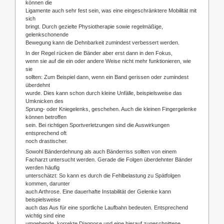
können die
Ligamente auch sehr fest sein, was eine eingeschränktere Mobilität mit
sich
bringt. Durch gezielte Physiotherapie sowie regelmäßige,
gelenkschonende
Bewegung kann die Dehnbarkeit zumindest verbessert werden.
In der Regel rücken die Bänder aber erst dann in den Fokus,
wenn sie auf die ein oder andere Weise nicht mehr funktionieren, wie
sie
sollten: Zum Beispiel dann, wenn ein Band gerissen oder zumindest
überdehnt
wurde. Dies kann schon durch kleine Unfälle, beispielsweise das
Umknicken des
Sprung- oder Kniegelenks, geschehen. Auch die kleinen Fingergelenke
können betroffen
sein. Bei richtigen Sportverletzungen sind die Auswirkungen
entsprechend oft
noch drastischer.
Sowohl Bänderdehnung als auch Bänderriss sollten von einem
Facharzt untersucht werden. Gerade die Folgen überdehnter Bänder
werden häufig
unterschätzt: So kann es durch die Fehlbelastung zu Spätfolgen
kommen, darunter
auch Arthrose. Eine dauerhafte Instabilität der Gelenke kann
beispielsweise
auch das Aus für eine sportliche Laufbahn bedeuten. Entsprechend
wichtig sind eine
umgehende, korrekte Diagnose und eine hierauf zugeschnittene