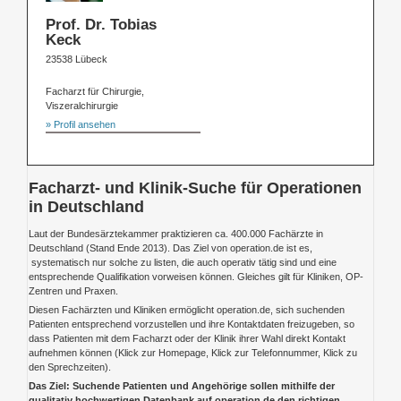
Prof. Dr. Tobias
Keck
23538 Lübeck
Facharzt für Chirurgie,
Viszeralchirurgie
» Profil ansehen
Facharzt- und Klinik-Suche für Operationen
in Deutschland
Laut der Bundesärztekammer praktizieren ca. 400.000 Fachärzte in
Deutschland (Stand Ende 2013). Das Ziel von operation.de ist es,
systematisch nur solche zu listen, die auch operativ tätig sind und eine
entsprechende Qualifikation vorweisen können. Gleiches gilt für Kliniken, OP-
Zentren und Praxen.
Diesen Fachärzten und Kliniken ermöglicht operation.de, sich suchenden
Patienten entsprechend vorzustellen und ihre Kontaktdaten freizugeben, so
dass Patienten mit dem Facharzt oder der Klinik ihrer Wahl direkt Kontakt
aufnehmen können (Klick zur Homepage, Klick zur Telefonnummer, Klick zu
den Sprechzeiten).
Das Ziel: Suchende Patienten und Angehörige sollen mithilfe der
qualitativ hochwertigen Datenbank auf operation.de den richtigen