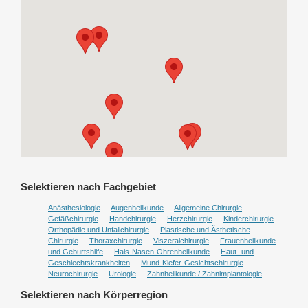
Selektieren nach Fachgebiet
Anästhesiologie
Augenheilkunde
Allgemeine Chirurgie
Gefäßchirurgie
Handchirurgie
Herzchirurgie
Kinderchirurgie
Orthopädie und Unfallchirurgie
Plastische und Ästhetische
Chirurgie
Thoraxchirurgie
Viszeralchirurgie
Frauenheilkunde
und Geburtshilfe
Hals-Nasen-Ohrenheilkunde
Haut- und
Geschlechtskrankheiten
Mund-Kiefer-Gesichtschirurgie
Neurochirurgie
Urologie
Zahnheilkunde / Zahnimplantologie
Selektieren nach Körperregion