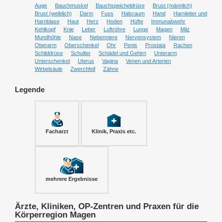
Auge
Bauchmuskel
Bauchspeicheldrüse
Brust (männlich)
Brust (weiblich)
Darm
Fuss
Halsraum
Hand
Harnleiter und
Harnblase
Haut
Herz
Hoden
Hüfte
Immunabwehr
Kehlkopf
Knie
Leber
Luftröhre
Lunge
Magen
Milz
Mundhöhle
Nase
Nebenniere
Nervensystem
Nieren
Oberarm
Oberschenkel
Ohr
Penis
Prostata
Rachen
Schilddrüse
Schulter
Schädel und Gehirn
Unterarm
Unterschenkel
Uterus
Vagina
Venen und Arterien
Wirbelsäule
Zwerchfell
Zähne
Legende
Facharzt
Klinik, Praxis etc.
mehrere Ergebnisse
Ärzte, Kliniken, OP-Zentren und Praxen für die
Körperregion Magen