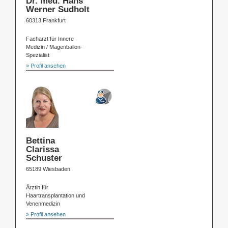
Dr. med. Hans
Werner Sudholt
60313 Frankfurt
Facharzt für Innere
Medizin / Magenballon-
Spezialist
» Profil ansehen
Bettina
Clarissa
Schuster
65189 Wiesbaden
Ärztin für
Haartransplantation und
Venenmedizin
» Profil ansehen