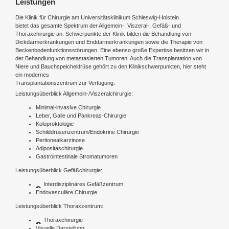
Leistungen
Die Klinik für Chirurgie am Universitätsklinikum Schleswig-Holstein
bietet das gesamte Spektrum der Allgemein-, Viszeral-, Gefäß- und
Thoraxchirurgie an. Schwerpunkte der Klinik bilden die Behandlung von
Dickdarmerkrankungen und Enddarmerkrankungen sowie die Therapie von
Beckenbodenfunktionsstörungen. Eine ebenso große Expertise besitzen wir in
der Behandlung von metastasierten Tumoren. Auch die Transplantation von
Niere und Bauchspeicheldrüse gehört zu den Klinikschwerpunkten, hier steht
ein modernes
Transplantationszentrum zur Verfügung.
Leistungsüberblick
Allgemein-/Viszeralchirurgie
:
Minimal-invasive Chirurgie
Leber, Galle und Pankreas-Chirurgie
Koloproktologie
Schilddrüsenzentrum/Endokrine Chirurgie
Peritonealkarzinose
Adipositaschirurgie
Gastrointestinale Stromatumoren
Leistungsüberblick
Gefäßchirurgie
:
Interdisziplinäres Gefäßzentrum
Endovasculäre Chirurgie
Leistungsüberblick Thoraxzentrum:
Thoraxchirurgie
Visuelle Darstellung