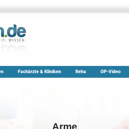
en
Fachärzte & Kliniken
Reha
OP-Video
Arme