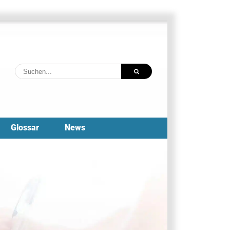
Suche
nach:
Glossar
News