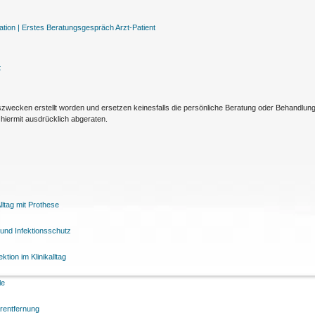
tion |
Erstes Beratungsgespräch Arzt-Patient
t
nszwecken erstellt worden und ersetzen keinesfalls die persönliche Beratung oder Behandlu
hiermit ausdrücklich abgeraten.
ltag mit Prothese
und Infektionsschutz
tion im Klinikalltag
le
arentfernung