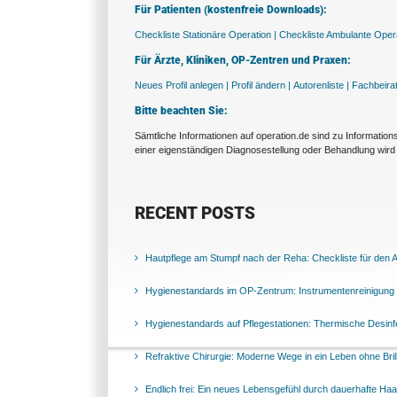
Für Patienten (kostenfreie Downloads):
Checkliste Stationäre Operation |
Checkliste Ambulante Opera
Für Ärzte, Kliniken, OP-Zentren und Praxen:
Neues Profil anlegen |
Profil ändern |
Autorenliste |
Fachbeira
Bitte beachten Sie:
Sämtliche Informationen auf operation.de sind zu Informatio
einer eigenständigen Diagnosestellung oder Behandlung wird 
RECENT POSTS
Hautpflege am Stumpf nach der Reha: Checkliste für den Al
Hygienestandards im OP-Zentrum: Instrumentenreinigung 
Hygienestandards auf Pflegestationen: Thermische Desinfek
Refraktive Chirurgie: Moderne Wege in ein Leben ohne Bril
Endlich frei: Ein neues Lebensgefühl durch dauerhafte Ha