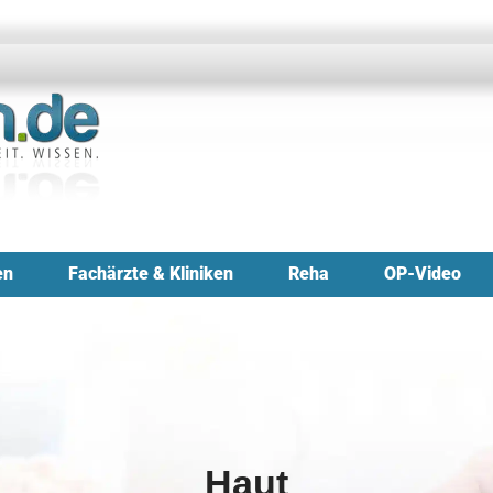
en
Fachärzte & Kliniken
Reha
OP-Video
Haut