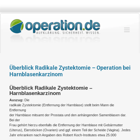
Zum
Inhalt
springen
Überblick Radikale Zystektomie – Operation bei
Harnblasenkarzinom
Überblick Radikale Zystektomie –
Harnblasenkarzinom
Auszug:
Die
radikale Zystektomie (Entfernung der Harnblase) stellt beim Mann die
Entfernung
der Harnblase mitsamt der Prostata und den anhängenden Samenblasen dar.
Bei der
Frau gehört hierzu ebenfalls die Entfernung der Harnblase mit Gebärmutter
(Uterus), Eierstöcken (Ovarien) und ggf. einem Teil der Scheide (Vagina). Jedes
Jahr erkranken nach Angaben des Robert Koch-Institutes etwa 25.000