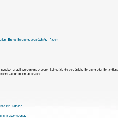
tion |
Erstes Beratungsgespräch Arzt-Patient
t
nszwecken erstellt worden und ersetzen keinesfalls die persönliche Beratung oder Behandlu
hiermit ausdrücklich abgeraten.
ltag mit Prothese
und Infektionsschutz