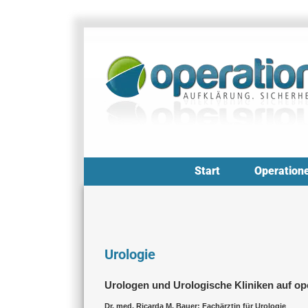
Zum
Inhalt
springen
Start
Operation
Urologie
Urologen und Urologische Kliniken auf op
Dr. med. Ricarda M. Bauer: Fachärztin für Urologie