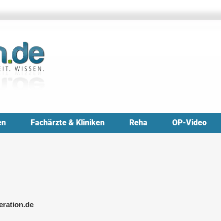
en
Fachärzte & Kliniken
Reha
OP-Video
eration.de