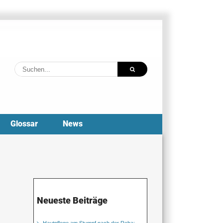
Suche
nach:
Glossar
News
Neueste Beiträge
Hautpflege am Stumpf nach der Reha: