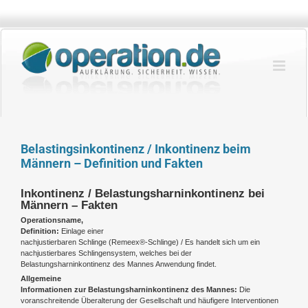
Zum
Inhalt
springen
Belastingsinkontinenz / Inkontinenz beim
Männern – Definition und Fakten
Inkontinenz / Belastungsharninkontinenz bei
Männern – Fakten
Operationsname,
Definition:
Einlage einer
nachjustierbaren Schlinge (Remeex®-Schlinge) / Es handelt sich um ein
nachjustierbares Schlingensystem, welches bei der
Belastungsharninkontinenz des Mannes Anwendung findet.
Allgemeine
Informationen zur Belastungsharninkontinenz des Mannes:
Die
voranschreitende Überalterung der Gesellschaft und häufigere Interventionen