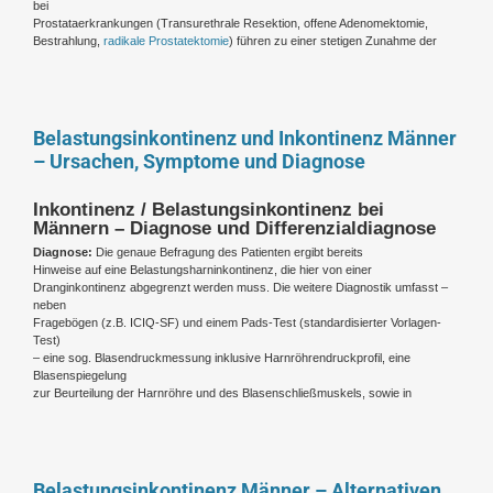
bei
Prostataerkrankungen (Transurethrale Resektion, offene Adenomektomie,
Bestrahlung,
radikale Prostatektomie
) führen zu einer stetigen Zunahme der
Belastungsinkontinenz und Inkontinenz Männer
– Ursachen, Symptome und Diagnose
Inkontinenz / Belastungsinkontinenz bei
Männern – Diagnose und Differenzialdiagnose
Diagnose:
Die genaue Befragung des Patienten ergibt bereits
Hinweise auf eine Belastungsharninkontinenz, die hier von einer
Dranginkontinenz abgegrenzt werden muss. Die weitere Diagnostik umfasst –
neben
Fragebögen (z.B. ICIQ-SF) und einem Pads-Test (standardisierter Vorlagen-
Test)
– eine sog. Blasendruckmessung inklusive Harnröhrendruckprofil, eine
Blasenspiegelung
zur Beurteilung der Harnröhre und des Blasenschließmuskels, sowie in
Belastungsinkontinenz Männer – Alternativen,