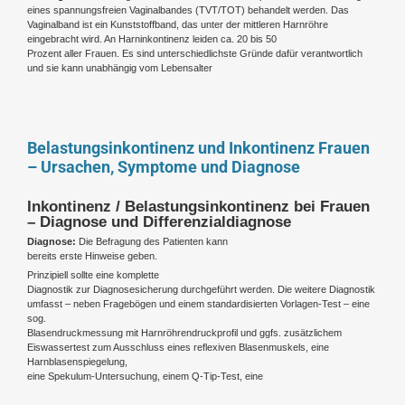
eines spannungsfreien Vaginalbandes (TVT/TOT) behandelt werden. Das
Vaginalband ist ein Kunststoffband, das unter der mittleren Harnröhre
eingebracht wird. An Harninkontinenz leiden ca. 20 bis 50
Prozent aller Frauen. Es sind unterschiedlichste Gründe dafür verantwortlich
und sie kann unabhängig vom Lebensalter
Belastungsinkontinenz und Inkontinenz Frauen
– Ursachen, Symptome und Diagnose
Inkontinenz / Belastungsinkontinenz bei Frauen
– Diagnose und Differenzialdiagnose
Diagnose:
Die Befragung des Patienten kann
bereits erste Hinweise geben.
Prinzipiell sollte eine komplette
Diagnostik zur Diagnosesicherung durchgeführt werden. Die weitere Diagnostik
umfasst – neben Fragebögen und einem standardisierten Vorlagen-Test – eine
sog.
Blasendruckmessung mit Harnröhrendruckprofil und ggfs. zusätzlichem
Eiswassertest zum Ausschluss eines reflexiven Blasenmuskels, eine
Harnblasenspiegelung,
eine Spekulum-Untersuchung, einem Q-Tip-Test, eine