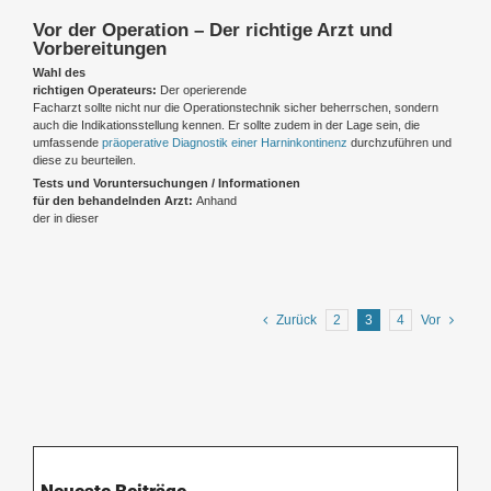
Vor der Operation – Der richtige Arzt und
Vorbereitungen
Wahl des
richtigen Operateurs:
Der operierende
Facharzt sollte nicht nur die Operationstechnik sicher beherrschen, sondern
auch die Indikationsstellung kennen. Er sollte zudem in der Lage sein, die
umfassende
präoperative Diagnostik einer Harninkontinenz
durchzuführen und
diese zu beurteilen.
Tests und Voruntersuchungen / Informationen
für den behandelnden Arzt:
Anhand
der in dieser
Zurück
2
3
4
Vor